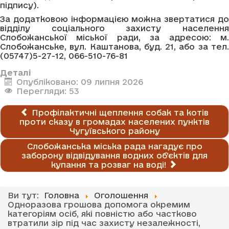
підпису).
За додатковою інформацією можна звертатися до
відділу соціального захисту населення
Слобожанської міської ради, за адресою: м.
Слобожанське, вул. Каштанова, буд. 21, або за тел.
(05747)5-27-12, 066-510-76-81
Деталі
Опубліковано: 09 липня 2026
Перегляди: 53
Профілактичні щеплення собак та котів
проти сказу в громадах населених пунктів
Чугуївського району
Слобожанська міська рада нагадує про
заборону відвідування водних об’єктів для
купання та розваг на воді!
Ви тут:
Головна
Оголошення
Одноразова грошова допомога окремим
категоріям осіб, які повністю або частково
втратили зір під час захисту незалежності,