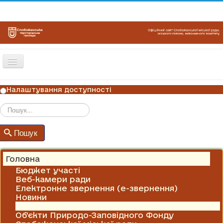
Перемикач
навігації
ГОЛОВНА
Налаштування доступності
НОВИНИ
ОГОЛОШЕННЯ
Пошук
Пошук
ГРАФІКИ ПРИЙОМУ
КОНТАКТИ
Головна
Бюджет участі
Веб-камери ради
Електронне звернення (е-звернення)
Новини
Оголошення
Об'єкти Природо-Заповідного Фонду