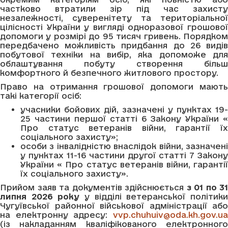
частково втратили зір під час захисту
незалежності, суверенітету та територіальної
цілісності України у вигляді одноразової грошової
допомоги у розмірі до 95 тисяч гривень. Порядком
передбачено можливість придбання до 26 видів
побутової техніки на вибір, яка допоможе для
облаштування побуту створення більш
комфортного й безпечного житлового простору.
Право на отримання грошової допомоги мають
такі категорії осіб:
учасники бойових дій, зазначені у пунктах 19-
25 частини першої статті 6 Закону України «
Про статус ветеранів війни, гарантії їх
соціального захисту»;
особи з інвалідністю внаслідок війни, зазначені
у пунктах 11-16 частини другої статті 7 Закону
України « Про статус ветеранів війни, гарантії
їх соціального захисту».
Прийом заяв та документів здійснюється
з 01 по 31
липня 2026 року
у відділі ветеранської політик
Чугуївської районної військової адміністрації або
на електронну адресу:
vvp.chuhuiv@oda.kh.gov.ua
(із накладанням кваліфікованого електронного