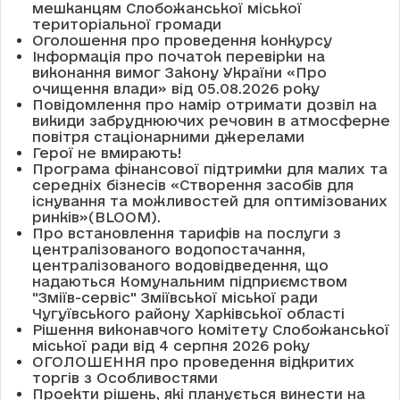
мешканцям Слобожанської міської
територіальної громади
Оголошення про проведення конкурсу
Інформація про початок перевірки на
виконання вимог Закону України «Про
очищення влади» від 05.08.2026 року
Повідомлення про намір отримати дозвіл на
викиди забруднюючих речовин в атмосферне
повітря стаціонарними джерелами
Герої не вмирають!
Програма фінансової підтримки для малих та
середніх бізнесів «Створення засобів для
існування та можливостей для оптимізованих
ринків»(BLOOM).
Про встановлення тарифів на послуги з
централізованого водопостачання,
централізованого водовідведення, що
надаються Комунальним підприємством
"Зміїв-сервіс" Зміївської міської ради
Чугуївського району Харківської області
Рішення виконавчого комітету Слобожанської
міської ради від 4 серпня 2026 року
ОГОЛОШЕННЯ про проведення відкритих
торгів з Особливостями
Проекти рішень, які планується винести на