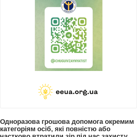
Одноразова грошова допомога окремим
категоріям осіб, які повністю або
частково втратили зір під час захисту