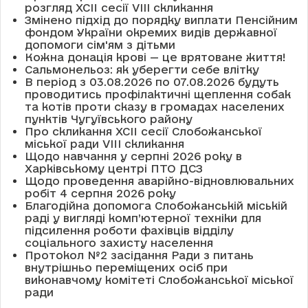
розгляд XCII сесії VІІІ скликання
Змінено підхід до порядку виплати Пенсійним
фондом України окремих видів державної
допомоги сім'ям з дітьми
Кожна донація крові — це врятоване життя!
Сальмонельоз: як уберегти себе влітку
В період з 03.08.2026 по 07.08.2026 будуть
проводитись профілактичні щеплення собак
та котів проти сказу в громадах населених
пунктів Чугуївського району
Про скликання XCII сесії Слобожанської
міської ради VIII скликання
Щодо навчання у серпні 2026 року в
Харківському центрі ПТО ДСЗ
Щодо проведення аварійно-відновлювальних
робіт 4 серпня 2026 року
Благодійна допомога Слобожанській міській
раді у вигляді комп’ютерної техніки для
підсилення роботи фахівців відділу
соціального захисту населення
Протокол №2 засідання Ради з питань
внутрішньо переміщених осіб при
виконавчому комітеті Слобожанської міської
ради