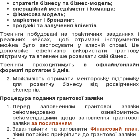
стратегія бізнесу та бізнес-модель;
операційний менеджмент і команда;
фінансова модель;
маркетинг і брендинг;
продажі та залучення клієнтів
.
Тренінги побудовані на практичних завданнях і
реальних кейсах, щоб отримані інструменти
можна було застосувати у власній справі. Це
допоможе ефективно використати грантову
підтримку та впевненіше розвивати свій бізнес.
Тренінги проходитимуть
в офлайн/онлай
форматі протягом 5 днів.
Можливість отримати менторську підтримку
для розвитку бізнесу від досвідчених
експертів.
Процедура подання грантової заявки
Перед заповненням грантової заявки
рекомендовано ознайомитись
рекомендаціями щодо заповнення грантової
заявки
за посиланням
Завантажити та заповнити
Фінансовий план
,
який потрібно прикріпити до грантової заявки