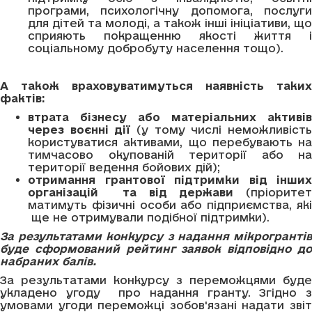
програми, психологічну допомога, послуги
для дітей та молоді, а також інші ініціативи, що
сприяють покращенню якості життя і
соціальному добробуту населення тощо).
А також враховуватимуться наявність таких
фактів:
втрата бізнесу або матеріальних активів
через воєнні дії
(у тому числі неможливіст
користуватися активами, що перебувають на
тимчасово окупованій території або на
території ведення бойових дій);
отримання грантової підтримки від інших
організацій та від держави
(пріоритет
матимуть фізичні особи або підприємства, які
ще не отримували подібної підтримки).
За результатами конкурсу з надання мікрогрантів
буде сформований рейтинг заявок відповідно до
набраних балів.
За результатами конкурсу з переможцями буде
укладено угоду про надання гранту. Згідно з
умовами угоди переможці зобов'язані надати звіт