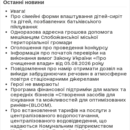
Останні новини
Увага!
Про сімейні форми влаштування дітей-сиріт
та дітей, позбавлених батьківського
піклування:
Одноразова адресна грошова допомога
мешканцям Слобожанської міської
територіальної громади
Оголошення про проведення конкурсу
Інформація про початок перевірки на
виконання вимог Закону України «Про
очищення влади» від 05.08.2026 року
Повідомлення про намір отримати дозвіл на
викиди забруднюючих речовин в атмосферне
повітря стаціонарними джерелами
Герої не вмирають!
Програма фінансової підтримки для малих та
середніх бізнесів «Створення засобів для
існування та можливостей для оптимізованих
ринків»(BLOOM).
Про встановлення тарифів на послуги з
централізованого водопостачання,
централізованого водовідведення, що
надаються Комунальним підприємством