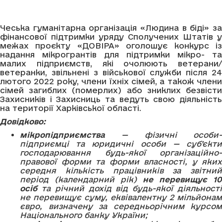
Чеська гуманітарна організація «Людина в біді» за
фінансової підтримки уряду Сполучених Штатів у
межах проєкту «ДОВІРА» оголошує конкурс із
надання мікрогрантів для підтримки мікро- та
малих підприємств, які очолюють ветерани/
ветеранки, звільнені з військової служби після 24
лютого 2022 року, члени їхніх сімей, а також члени
сімей загиблих (померлих) або зниклих безвісти
Захисників і Захисниць та ведуть свою діяльність
на території Харківської області.
Довідково:
мікропідприємства
— фізичні особи-
підприємці та юридичні особи — суб’єкти
господарювання будь-якої організаційно-
правової форми та форми власності, у яких
середня кількість працівників за звітний
період (календарний рік)
не перевищує 10
осіб
та річний дохід від будь-якої діяльності
не перевищує суму, еквівалентну 2 мільйонам
євро, визначену за середньорічним курсом
Національного банку України;