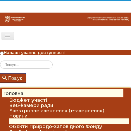
Перемикач
навігації
ГОЛОВНА
Налаштування доступності
НОВИНИ
ОГОЛОШЕННЯ
Пошук
Пошук
ГРАФІКИ ПРИЙОМУ
КОНТАКТИ
Головна
Бюджет участі
Веб-камери ради
Електронне звернення (е-звернення)
Новини
Оголошення
Об'єкти Природо-Заповідного Фонду