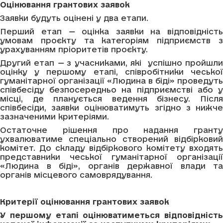
Оцінювання грантових заявок
Заявки будуть оцінені у два етапи.
Перший етап
—
оцінка заявки на відповідніст
умовам проєкту та категоріям підприємств з
урахуванням пріоритетів проєкту.
Другий етап
—
з учасниками, які успішно пройшли
оцінку у першому етапі, співробітники чеської
гуманітарної організації «Людина в біді» проведуть
співбесіду безпосередньо на підприємстві або у
місці, де планується ведення бізнесу. Після
співбесіди, заявки оцінюватимуть згідно з нижче
зазначеними критеріями.
Остаточне рішення про надання гранту
ухвалюватиме спеціально створений відбірковий
комітет. До складу відбіркового комітету входять
представники чеської гуманітарної організації
«Людина в біді», органів державної влади та
органів місцевого самоврядування.
Критерії оцінювання грантових заявок
У першому етапі оцінюватиметься відповідність