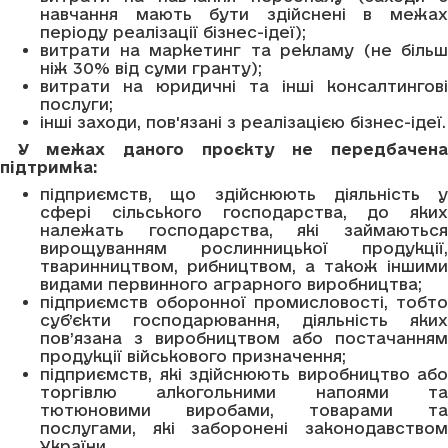
навчання мають бути здійснені в межах
періоду реалізації бізнес-ідеї);
витрати на маркетинг та рекламу (не більш
ніж 30% від суми гранту);
витрати на юридичні та інші консалтингові
послуги;
інші заходи, пов'язані з реалізацією бізнес-ідеї.
У межах даного проєкту не передбачена
підтримка:
підприємств, що здійснюють діяльність у
сфері сільського господарства, до яких
належать господарства, які займаються
вирощуванням рослинницької продукції,
тваринництвом, рибництвом, а також іншими
видами первинного аграрного виробництва;
підприємств оборонної промисловості, тобто
суб’єкти господарювання, діяльність яких
пов’язана з виробництвом або постачанням
продукції військового призначення;
підприємств, які здійснюють виробництво або
торгівлю алкогольними напоями та
тютюновими виробами, товарами та
послугами, які заборонені законодавством
України.