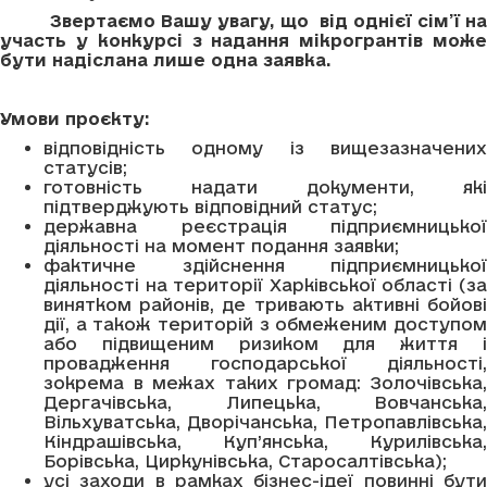
Звертаємо Вашу увагу, що від однієї сім’ї н
участь у конкурсі з надання мікрогрантів може
бути надіслана лише одна заявка.
Умови проєкту:
відповідність одному із вищезазначених
статусів;
готовність надати документи, які
підтверджують відповідний статус;
державна реєстрація підприємницької
діяльності на момент подання заявки;
фактичне здійснення підприємницької
діяльності на території Харківської області (за
винятком районів, де тривають активні бойові
дії, а також територій з обмеженим доступом
або підвищеним ризиком для життя і
провадження господарської діяльності,
зокрема в межах таких громад: Золочівська,
Дергачівська, Липецька, Вовчанська,
Вільхуватська, Дворічанська, Петропавлівська,
Кіндрашівська, Куп’янська, Курилівська,
Борівська, Циркунівська, Старосалтівська);
усі заходи в рамках бізнес-ідеї повинні бути