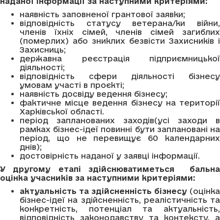
наданої інформації за наступними критеріями:
наявність заповненої грантової заявки;
відповідність статусу ветерана/ки війни,
членів їхніх сімей, членів сімей загиблих
(померлих) або зниклих безвісти Захисників і
Захисниць;
державна реєстрація підприємницької
діяльності;
відповідність сфери діяльності бізнесу
умовам участі в проєкті;
наявність досвіду ведення бізнесу;
фактичне місце ведення бізнесу на території
Харківської області.
період запланованих заходів(усі заходи в
рамках бізнес-ідеї повинні бути заплановані на
період, що не перевищує 60 календарних
днів);
достовірність наданої у заявці інформації.
У другому етапі здійснюватиметься бальна
оцінка учасників за наступними критеріями:
актуальність та здійсненність бізнесу
(оцінка
бізнес-ідеї на здійсненність, реалістичність та
конкретність, потенціал та актуальність,
відповідність законодавству та контексту, а