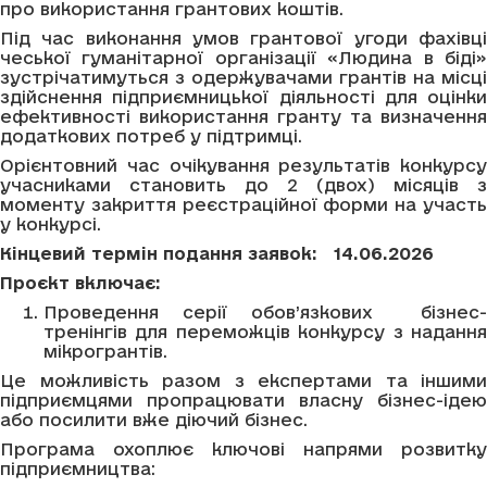
про використання грантових коштів.
Під час виконання умов грантової угоди фахівці
чеської гуманітарної організації «Людина в біді»
зустрічатимуться з одержувачами грантів на місці
здійснення підприємницької діяльності для оцінки
ефективності використання гранту та визначення
додаткових потреб у підтримці.
Орієнтовний час очікування результатів конкурсу
учасниками становить до 2 (двох) місяців з
моменту закриття реєстраційної форми на участь
у конкурсі.
Кінцевий термін подання заявок: 14.06.2026
Проєкт включає:
Проведення серії обов’язкових бізнес-
тренінгів для переможців конкурсу з надання
мікрогрантів.
Це можливість разом з експертами та іншими
підприємцями пропрацювати власну бізнес-ідею
або посилити вже діючий бізнес.
Програма охоплює ключові напрями розвитку
підприємництва: