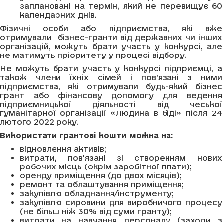
заплановані на термін, який не перевищує 60
календарних днів.
Фізичні особи або підприємства, які вже
отримували бізнес-гранти від державних чи інших
організацій, можуть брати участь у конкурсі, але
не матимуть пріоритету у процесі відбору.
Не можуть брати участь у конкурсі підприємці, а
також члени їхніх сімей і пов’язані з ними
підприємства, які отримували будь-який бізнес
грант або фінансову допомогу для ведення
підприємницької діяльності від чеської
гуманітарної організації «Людина в біді» після 24
лютого 2022 року.
Використати грантові кошти можна на:
відновлення активів;
витрати, пов'язані зі створенням нових
робочих місць (окрім заробітної плати);
оренду приміщення (до двох місяців);
ремонт та облаштування приміщення;
закупівлю обладнання/інструменту;
закупівлю сировини для виробничого процесу
(не більш ніж 30% від суми гранту);
витрати на навчання персоналу (заходи з