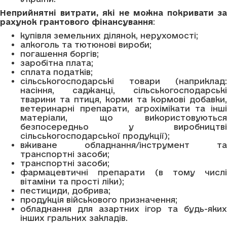
Неприйнятні витрати, які не можна покривати за
рахунок грантового фінансування
:
купівля земельних ділянок, нерухомості;
алкоголь та тютюнові вироби;
погашення боргів;
заробітна плата;
сплата податків;
сільськогосподарські товари (наприклад:
насіння, саджанці, сільськогосподарські
тварини та птиця, корми та кормові добавки,
ветеринарні препарати, агрохімікати та інші
матеріали, що використовуються
безпосередньо у виробництві
сільськогосподарської продукції);
вживане обладнання/інструмент та
транспортні засоби;
транспортні засоби;
фармацевтичні препарати (в тому числі
вітаміни та прості ліки);
пестициди, добрива;
продукція військового призначення;
обладнання для азартних ігор та будь-яких
інших гральних закладів.