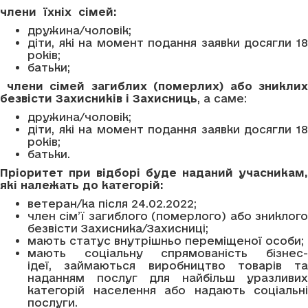
члени їхніх сімей:
дружина/чоловік;
діти, які на момент подання заявки досягли 18
років;
батьки;
члени сімей загиблих (померлих) або зниклих
безвіст
и Захисників і Захисниць
, а саме:
дружина/чоловік;
діти, які на момент подання заявки досягли 18
років;
батьки.
Пріоритет при відборі буде наданий учасникам,
які належать до категорій:
ветеран/ка після 24.02.2022;
член сім’ї загиблого (померлого) або зниклого
безвісти Захисника/Захисниці;
мають статус внутрішньо переміщеної особи;
мають соціальну спрямованість бізнес-
ідеї, займаються виробництво товарів та
наданням послуг для найбільш уразливих
категорій населення або надають соціальні
послуги.