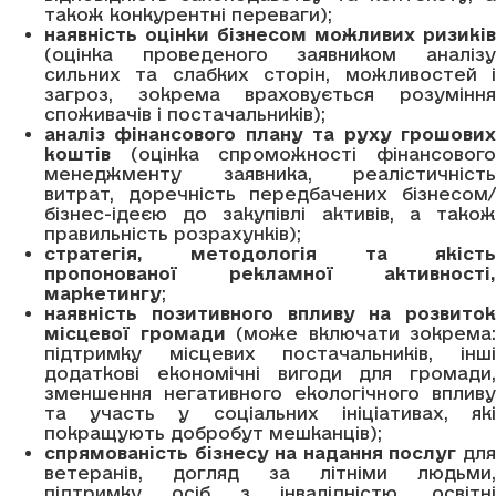
також конкурентні переваги);
наявність оцінки бізнесом можливих ризиків
(оцінка проведеного заявником аналізу
сильних та слабких сторін, можливостей і
загроз, зокрема враховується розуміння
споживачів і постачальників);
аналіз фінансового плану та руху грошових
коштів
(оцінка спроможності фінансового
менеджменту заявника, реалістичність
витрат, доречність передбачених бізнесом/
бізнес-ідеєю до закупівлі активів, а також
правильність розрахунків);
стратегія, методологія та якість
пропонованої рекламної активності,
маркетингу
;
наявність позитивного впливу на розвиток
місцевої громади
(може включати зокрема:
підтримку місцевих постачальників, інші
додаткові економічні вигоди для громади,
зменшення негативного екологічного впливу
та участь у соціальних ініціативах, які
покращують добробут мешканців);
спрямованість бізнесу на надання послуг
дл
ветеранів, догляд за літніми людьми,
підтримку осіб з інвалідністю, освітні