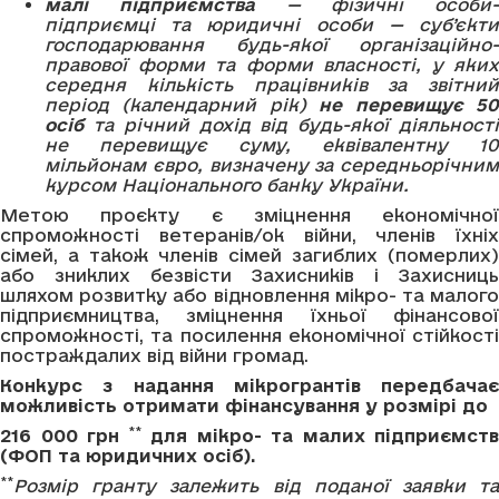
малі підприємства
— фізичні особи-
підприємці та юридичні особи — суб’єкти
господарювання будь-якої організаційно-
правової форми та форми власності, у яких
середня кількість працівників за звітний
період (календарний рік)
не перевищує 5
осіб
та річний дохід від будь-якої діяльності
не перевищує суму, еквівалентну 10
мільйонам євро, визначену за середньорічним
курсом Національного банку України.
Метою проєкту є зміцнення економічної
спроможності ветеранів/ок війни, членів їхніх
сімей, а також членів сімей загиблих (померлих)
або зниклих безвісти Захисників і Захисниць
шляхом розвитку або відновлення мікро- та малого
підприємництва, зміцнення їхньої фінансової
спроможності, та посилення економічної стійкості
постраждалих від війни громад.
Конкурс з надання мікрогрантів передбачає
можливість отримати фінансування у розмірі до
**
216 000 грн
для мікро- та малих підприємств
(ФОП та юридичних осіб).
**
Розмір гранту залежить від поданої заявки та