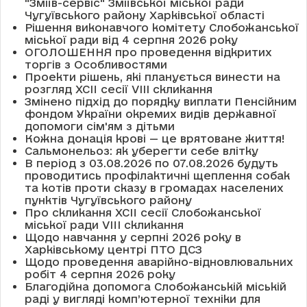
"Зміїв-сервіс" Зміївської міської ради
Чугуївського району Харківської області
Рішення виконавчого комітету Слобожанської
міської ради від 4 серпня 2026 року
ОГОЛОШЕННЯ про проведення відкритих
торгів з Особливостями
Проекти рішень, які планується винести на
розгляд XCII сесії VІІІ скликання
Змінено підхід до порядку виплати Пенсійним
фондом України окремих видів державної
допомоги сім'ям з дітьми
Кожна донація крові — це врятоване життя!
Сальмонельоз: як уберегти себе влітку
В період з 03.08.2026 по 07.08.2026 будуть
проводитись профілактичні щеплення собак
та котів проти сказу в громадах населених
пунктів Чугуївського району
Про скликання XCII сесії Слобожанської
міської ради VIII скликання
Щодо навчання у серпні 2026 року в
Харківському центрі ПТО ДСЗ
Щодо проведення аварійно-відновлювальних
робіт 4 серпня 2026 року
Благодійна допомога Слобожанській міській
раді у вигляді комп’ютерної техніки для