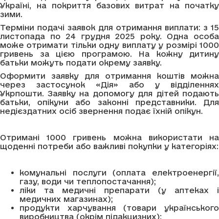
Україні, на покриття базових витрат на початку
зими.
Терміни подачі заявок для отримання виплати: з 15
листопада по 24 грудня 2025 року. Одна особа
може отримати тільки одну виплату у розмірі 1000
гривень за цією програмою. На кожну дитину
батьки можуть подати окрему заявку.
Оформити заявку для отримання коштів можна
через застосунок «Дія» або у відділеннях
Укрпошти. Заявку на допомогу для дітей подають
батьки, опікуни або законні представники. Для
недієздатних осіб звернення подає їхній опікун.
Отримані 1000 гривень можна використати на
щоденні потреби або важливі покупки у категоріях:
комунальні послуги (оплата електроенергії,
газу, води чи теплопостачання);
ліки та медичні препарати (у аптеках і
медичних магазинах);
продукти харчування (товари українського
виробництва (окрім підакцизних);