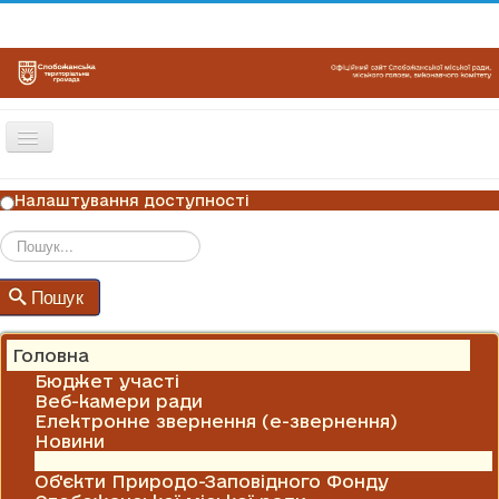
Перемикач
навігації
ГОЛОВНА
Налаштування доступності
НОВИНИ
ОГОЛОШЕННЯ
Пошук
Пошук
ГРАФІКИ ПРИЙОМУ
КОНТАКТИ
Головна
Бюджет участі
Веб-камери ради
Електронне звернення (е-звернення)
Новини
Оголошення
Об'єкти Природо-Заповідного Фонду