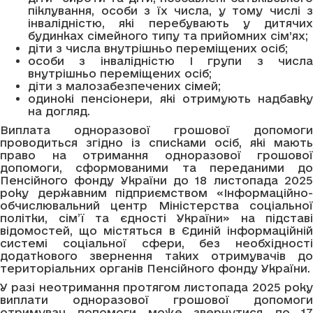
піклування, особи з їх числа, у тому числі з
інвалідністю, які перебувають у дитячих
будинках сімейного типу та прийомних сім’ях;
діти з числа внутрішньо переміщених осіб;
особи з інвалідністю І групи з числа
внутрішньо переміщених осіб;
діти з малозабезпечених сімей;
одинокі пенсіонери, які отримують надбавку
на догляд.
Виплата одноразової грошової допомоги
проводиться згідно із списками осіб, які мають
право на отримання одноразової грошової
допомоги, сформованими та переданими до
Пенсійного фонду України до 18 листопада 2025
року державним підприємством «Інформаційно-
обчислювальний центр Міністерства соціальної
політки, сім’ї та єдності України» на підставі
відомостей, що містяться в Єдиній інформаційній
системі соціальної сфери, без необхідності
додаткового звернення таких отримувачів до
територіальних органів Пенсійного фонду України.
У разі неотримання протягом листопада 2025 року
виплати одноразової грошової допомоги
отримувач допомоги може звернутися до 17