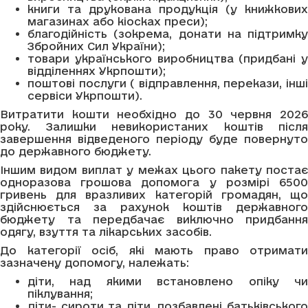
книги та друкована продукція (у книжкових
магазинах або кіосках преси);
благодійність (зокрема, донати на підтримку
Збройних Сил України);
товари українського виробництва (придбані у
відділеннях Укрпошти);
поштові послуги ( відправлення, перекази, інші
сервіси Укрпошти).
Витратити кошти необхідно до 30 червня 2026
року. Залишки невикористаних коштів після
завершення відведеного періоду буде повернуто
до державного бюджету.
Іншим видом виплат у межах цього пакету постає
одноразова грошова допомога у розмірі 6500
гривень для вразливих категорій громадян, що
здійснюється за рахунок коштів державного
бюджету та передбачає виключно придбання
одягу, взуття та лікарських засобів.
До категорії осіб, які мають право отримати
зазначену допомогу, належать:
діти, над якими встановлено опіку чи
піклування;
діти- сироти та діти, позбавлені батьківського