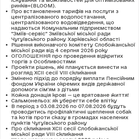
існування та можливостей для оптимізованих
ринків»(BLOOM).
Про встановлення тарифів на послуги з
централізованого водопостачання,
централізованого водовідведення, що
надаються Комунальним підприємством
"Зміїв-сервіс" Зміївської міської ради
Чугуївського району Харківської області
Рішення виконавчого комітету Слобожанської
міської ради від 4 серпня 2026 року
ОГОЛОШЕННЯ про проведення відкритих
торгів з Особливостями
Проекти рішень, які планується винести на
розгляд XCII сесії VІІІ скликання
Змінено підхід до порядку виплати Пенсійним
фондом України окремих видів державної
допомоги сім'ям з дітьми
Кожна донація крові — це врятоване життя!
Сальмонельоз: як уберегти себе влітку
В період з 03.08.2026 по 07.08.2026 будуть
проводитись профілактичні щеплення собак
та котів проти сказу в громадах населених
пунктів Чугуївського району
Про скликання XCII сесії Слобожанської
міської ради VIII скликання