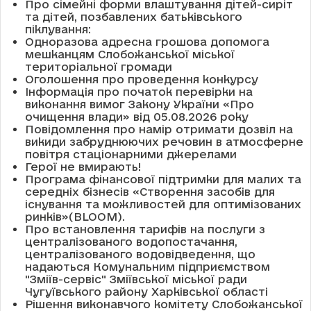
Про сімейні форми влаштування дітей-сиріт
та дітей, позбавлених батьківського
піклування:
Одноразова адресна грошова допомога
мешканцям Слобожанської міської
територіальної громади
Оголошення про проведення конкурсу
Інформація про початок перевірки на
виконання вимог Закону України «Про
очищення влади» від 05.08.2026 року
Повідомлення про намір отримати дозвіл на
викиди забруднюючих речовин в атмосферне
повітря стаціонарними джерелами
Герої не вмирають!
Програма фінансової підтримки для малих та
середніх бізнесів «Створення засобів для
існування та можливостей для оптимізованих
ринків»(BLOOM).
Про встановлення тарифів на послуги з
централізованого водопостачання,
централізованого водовідведення, що
надаються Комунальним підприємством
"Зміїв-сервіс" Зміївської міської ради
Чугуївського району Харківської області
Рішення виконавчого комітету Слобожанської