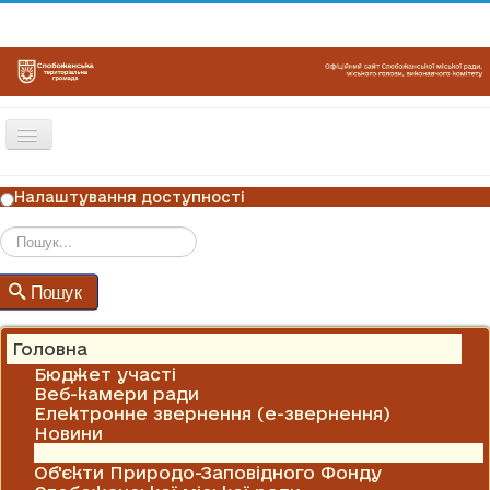
Перемикач
навігації
ГОЛОВНА
Налаштування доступності
НОВИНИ
ОГОЛОШЕННЯ
Пошук
Пошук
ГРАФІКИ ПРИЙОМУ
КОНТАКТИ
Головна
Бюджет участі
Веб-камери ради
Електронне звернення (е-звернення)
Новини
Оголошення
Об'єкти Природо-Заповідного Фонду