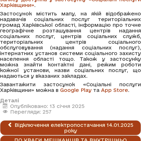
Харківщини»
.
Застосунок містить мапу, на якій відображено
надавачів соціальних послуг територіальних
громад Харківської області, інформацію про точне
географічне розташування центрів надання
соціальних послуг, центрів соціальних служб,
територіальних центрів соціального
обслуговування (надання соціальних послуг),
інтернатних установ системи соціального захисту
населення області тощо. Також у застосунку
можна знайти контактні дані, режим роботи
кожної установи, назви соціальних послуг, що
надаються у вказаних закладах.
Завантажити застосунок «Соціальні послуги
Харківщини» можна в
Google Play
та
App Store
.
Деталі
Опубліковано: 13 січня 2025
Перегляди: 257
Відключення електропостачання 14.01.2025
року
ДО УВАГИ МЕШКАНЦІВ ТА ВНУТРІШНЬО