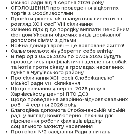
міської ради від 4 серпня 2026 року
ОГОЛОШЕННЯ про проведення відкритих
торгів з Особливостями
Проекти рішень, які планується винести на
розгляд XCII сесії VІІІ скликання
Змінено підхід до порядку виплати Пенсійним
фондом України окремих видів державної
допомоги сім'ям з дітьми
Кожна донація крові — це врятоване життя!
Сальмонельоз: як уберегти себе влітку
В період з 03.08.2026 по 07.08.2026 будуть
проводитись профілактичні щеплення собак
та котів проти сказу в громадах населених
пунктів Чугуївського району
Про скликання XCII сесії Слобожанської
міської ради VIII скликання
Щодо навчання у серпні 2026 року в
Харківському центрі ПТО ДСЗ
Щодо проведення аварійно-відновлювальних
робіт 4 серпня 2026 року
Благодійна допомога Слобожанській міській
раді у вигляді комп’ютерної техніки для
підсилення роботи фахівців відділу
соціального захисту населення
Протокол №2 засідання Ради з питань