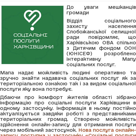
До уваги мешканців
громади
Відділ соціального
захисту населення
Слобожанської селищної
ради повідомляє, що
Харківською ОВА спільно
з Дитячим фондом ООН
(ЮНІСЕФ) розроблено
інтерактивну Мапу
соціальних послуг.
Мапа надає можливість людині оперативно та
зручно знайти надавача соціальних послуг як за
територіальною ознакою так і за видом соціальної
послуги яку вона потребує.
Дбаючи про комфорт жителів області зібрано
інформацію про соціальні послуги Харківщини в
одному застосунку. Інформація в ньому постійно
актуалізується завдяки роботі з представниками
територіальних громад. Створено можливість
здійснення онлайн-запису для отримання послуги
через мобільний застосунок.
Нова послуга онлайн-
запису доступна у застосунку «Соціальні послуги