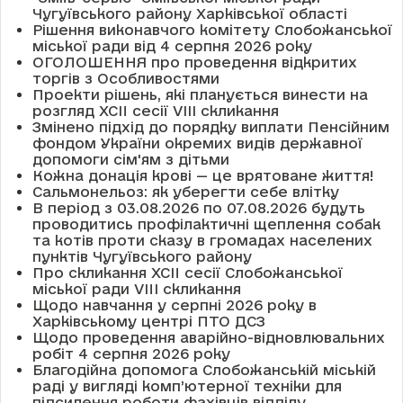
Чугуївського району Харківської області
Рішення виконавчого комітету Слобожанської
міської ради від 4 серпня 2026 року
ОГОЛОШЕННЯ про проведення відкритих
торгів з Особливостями
Проекти рішень, які планується винести на
розгляд XCII сесії VІІІ скликання
Змінено підхід до порядку виплати Пенсійним
фондом України окремих видів державної
допомоги сім'ям з дітьми
Кожна донація крові — це врятоване життя!
Сальмонельоз: як уберегти себе влітку
В період з 03.08.2026 по 07.08.2026 будуть
проводитись профілактичні щеплення собак
та котів проти сказу в громадах населених
пунктів Чугуївського району
Про скликання XCII сесії Слобожанської
міської ради VIII скликання
Щодо навчання у серпні 2026 року в
Харківському центрі ПТО ДСЗ
Щодо проведення аварійно-відновлювальних
робіт 4 серпня 2026 року
Благодійна допомога Слобожанській міській
раді у вигляді комп’ютерної техніки для
підсилення роботи фахівців відділу