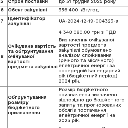
5
Строк поставки
до 31 грудня 2025 року
6
Обсяг закупівлі
356 400 кВт/год
Ідентифікатор
7
UA-2024-12-19-004323-a
закупівлі
4 348 080,00 грн з ПДВ
Визначення очікуваної
вартості предмета
Очікувана вартість
закупівлі обумовлено
та обґрунтування
аналізом споживання
8
очікуваної
(річного та місячного)
вартості
електричної енергії за
предмета закупівлі
попередній календарний
рік (бюджетний період)
2024 рік.
Розмір бюджетного
призначення визначено
Обґрунтування
відповідно до бюджетного
розміру
запиту та прогнозованих
бюджетного
обсягів постачання
призначення
електричної енергії на
2025 рік.