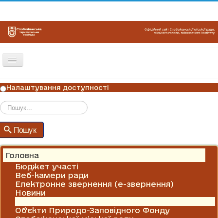
Перемикач
навігації
ГОЛОВНА
Налаштування доступності
НОВИНИ
ОГОЛОШЕННЯ
Пошук
Пошук
ГРАФІКИ ПРИЙОМУ
КОНТАКТИ
Головна
Бюджет участі
Веб-камери ради
Електронне звернення (е-звернення)
Новини
Оголошення
Об'єкти Природо-Заповідного Фонду