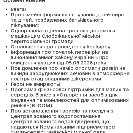
Останні новини
Увага!
Про сімейні форми влаштування дітей-сиріт
та дітей, позбавлених батьківського
піклування:
Одноразова адресна грошова допомога
мешканцям Слобожанської міської
територіальної громади
Оголошення про проведення конкурсу
Інформація про початок перевірки на
виконання вимог Закону України «Про
очищення влади» від 05.08.2026 року
Повідомлення про намір отримати дозвіл на
викиди забруднюючих речовин в атмосферне
повітря стаціонарними джерелами
Герої не вмирають!
Програма фінансової підтримки для малих та
середніх бізнесів «Створення засобів для
існування та можливостей для оптимізованих
ринків»(BLOOM).
Про встановлення тарифів на послуги з
централізованого водопостачання,
централізованого водовідведення, що
надаються Комунальним підприємством
"Зміїв-сервіс" Зміївської міської ради