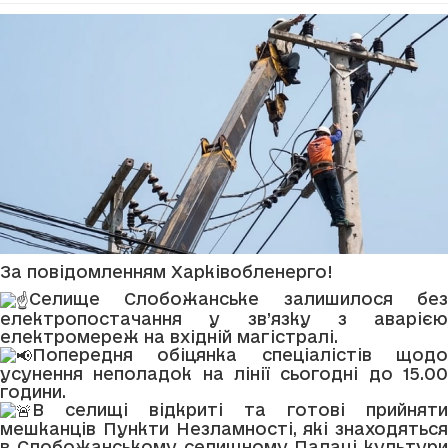
За повідомленням Харківобленерго!
Селище Слобожанське залишилося без
електропостачання у зв’язку з аварією
електромереж на вхідній магістралі.
Попередня обіцянка спеціалістів щодо
усунення неполадок на лінії сьогодні до 15.00
години.
В селищі відкриті та готові прийняти
мешканців Пункти Незламності, які знаходяться
в Слобожанському селищному Палаці культури