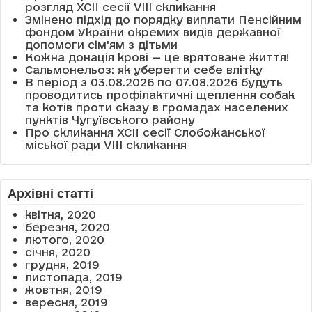
розгляд XCII сесії VІІІ скликання
Змінено підхід до порядку виплати Пенсійним
фондом України окремих видів державної
допомоги сім'ям з дітьми
Кожна донація крові — це врятоване життя!
Сальмонельоз: як уберегти себе влітку
В період з 03.08.2026 по 07.08.2026 будуть
проводитись профілактичні щеплення собак
та котів проти сказу в громадах населених
пунктів Чугуївського району
Про скликання XCII сесії Слобожанської
міської ради VIII скликання
Архівні статті
квітня, 2020
березня, 2020
лютого, 2020
січня, 2020
грудня, 2019
листопада, 2019
жовтня, 2019
вересня, 2019