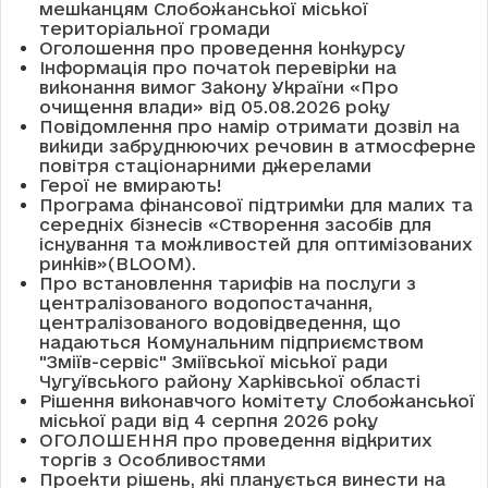
мешканцям Слобожанської міської
територіальної громади
Оголошення про проведення конкурсу
Інформація про початок перевірки на
виконання вимог Закону України «Про
очищення влади» від 05.08.2026 року
Повідомлення про намір отримати дозвіл на
викиди забруднюючих речовин в атмосферне
повітря стаціонарними джерелами
Герої не вмирають!
Програма фінансової підтримки для малих та
середніх бізнесів «Створення засобів для
існування та можливостей для оптимізованих
ринків»(BLOOM).
Про встановлення тарифів на послуги з
централізованого водопостачання,
централізованого водовідведення, що
надаються Комунальним підприємством
"Зміїв-сервіс" Зміївської міської ради
Чугуївського району Харківської області
Рішення виконавчого комітету Слобожанської
міської ради від 4 серпня 2026 року
ОГОЛОШЕННЯ про проведення відкритих
торгів з Особливостями
Проекти рішень, які планується винести на