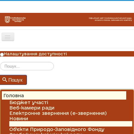
Перемикач
навігації
ГОЛОВНА
Налаштування доступності
НОВИНИ
ОГОЛОШЕННЯ
Пошук
Пошук
ГРАФІКИ ПРИЙОМУ
КОНТАКТИ
Головна
Бюджет участі
Веб-камери ради
Електронне звернення (е-звернення)
Новини
Оголошення
Об'єкти Природо-Заповідного Фонду