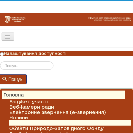
Перемикач
навігації
ГОЛОВНА
Налаштування доступності
НОВИНИ
ОГОЛОШЕННЯ
Пошук
Пошук
ГРАФІКИ ПРИЙОМУ
КОНТАКТИ
Головна
Бюджет участі
Веб-камери ради
Електронне звернення (е-звернення)
Новини
Оголошення
Об'єкти Природо-Заповідного Фонду