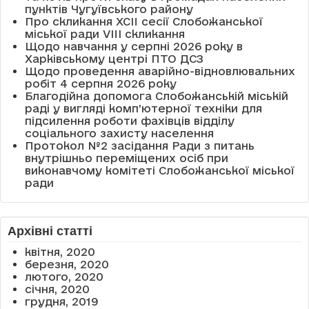
пунктів Чугуївського району
Про скликання XCII сесії Слобожанської
міської ради VIII скликання
Щодо навчання у серпні 2026 року в
Харківському центрі ПТО ДСЗ
Щодо проведення аварійно-відновлювальних
робіт 4 серпня 2026 року
Благодійна допомога Слобожанській міській
раді у вигляді комп’ютерної техніки для
підсилення роботи фахівців відділу
соціального захисту населення
Протокол №2 засідання Ради з питань
внутрішньо переміщених осіб при
виконавчому комітеті Слобожанської міської
ради
Архівні статті
квітня, 2020
березня, 2020
лютого, 2020
січня, 2020
грудня, 2019