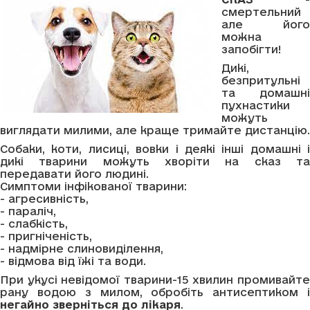
смертельний
але його
можна
запобігти!
Дикі,
безпритульні
та домашні
пухнастики
можуть
виглядати милими, але краще тримайте дистанцію.
Собаки, коти, лисиці, вовки і деякі інші домашні і
дикі тварини можуть хворіти на сказ та
передавати його людині.
Симптоми інфікованої тварини:
- агресивність,
- параліч,
- слабкість,
- пригніченість,
- надмірне слиновиділення,
- відмова від їжі та води.
При укусі невідомої тварини-15 хвилин промивайте
рану водою з милом, обробіть антисептиком і
негайно зверніться до лікаря
.