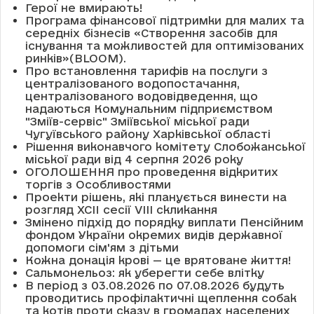
Герої не вмирають!
Програма фінансової підтримки для малих та
середніх бізнесів «Створення засобів для
існування та можливостей для оптимізованих
ринків»(BLOOM).
Про встановлення тарифів на послуги з
централізованого водопостачання,
централізованого водовідведення, що
надаються Комунальним підприємством
"Зміїв-сервіс" Зміївської міської ради
Чугуївського району Харківської області
Рішення виконавчого комітету Слобожанської
міської ради від 4 серпня 2026 року
ОГОЛОШЕННЯ про проведення відкритих
торгів з Особливостями
Проекти рішень, які планується винести на
розгляд XCII сесії VІІІ скликання
Змінено підхід до порядку виплати Пенсійним
фондом України окремих видів державної
допомоги сім'ям з дітьми
Кожна донація крові — це врятоване життя!
Сальмонельоз: як уберегти себе влітку
В період з 03.08.2026 по 07.08.2026 будуть
проводитись профілактичні щеплення собак
та котів проти сказу в громадах населених