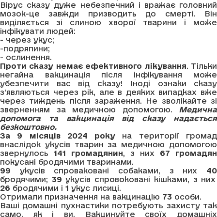
Вірус сказу дуже небезпечний і вражає головний
мозок-це завжди призводить до смерті. Він
виділяється зі слиною хворої тварини і може
інфікувати людей:
- через укус;
-подряпини;
- ослинення.
Проти сказу немає ефективного лікування
. Тільк
негайна вакцинація після інфікування може
убезпечити вас від сказу! Іноді ознаки сказу
з’являються через рік, але в деяких випадках вже
через тиждень після зараження. Не зволікайте зі
зверненням за медичною допомогою.
Медична
допомога та вакцинація від сказу надається
безкоштовно.
З
а 9 місяців 2024 року
на території грома
внаслідок укусів тварин за медичною допомогою
звернулось
141 громадянин
,
з них
67
громадян
покусані бродячими тваринами.
99
укусів спроваковані собаками, з них
40
бродячими;
39
укусів спровоковані кішками, з них
26
бродячими і
1
укус лисиці.
Отримали призначення на вакцинацію
73
особи.
Ваші домашні пухнастики потребують захисту так
само, як і ви. Вакцинуйте своїх домашніх