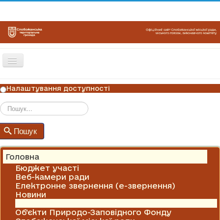
Перемикач
навігації
ГОЛОВНА
Налаштування доступності
НОВИНИ
ОГОЛОШЕННЯ
Пошук
Пошук
ГРАФІКИ ПРИЙОМУ
КОНТАКТИ
Головна
Бюджет участі
Веб-камери ради
Електронне звернення (е-звернення)
Новини
Оголошення
Об'єкти Природо-Заповідного Фонду