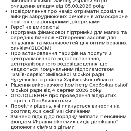
виконання вимог Закону України «Про
очищення влади» від 05.08.2026 року
Повідомлення про намір отримати дозвіл на
викиди забруднюючих речовин в атмосферне
повітря стаціонарними джерелами
Герої не вмирають!
Програма фінансової підтримки для малих та
середніх бізнесів «Створення засобів для
існування та можливостей для оптимізованих
ринків»(BLOOM).
Про встановлення тарифів на послуги з
централізованого водопостачання,
централізованого водовідведення, що
надаються Комунальним підприємством
"Зміїв-сервіс" Зміївської міської ради
Чугуївського району Харківської області
Рішення виконавчого комітету Слобожанської
міської ради від 4 серпня 2026 року
ОГОЛОШЕННЯ про проведення відкритих
торгів з Особливостями
Проекти рішень, які планується винести на
розгляд XCII сесії VІІІ скликання
Змінено підхід до порядку виплати Пенсійним
фондом України окремих видів державної
допомоги сім'ям з дітьми