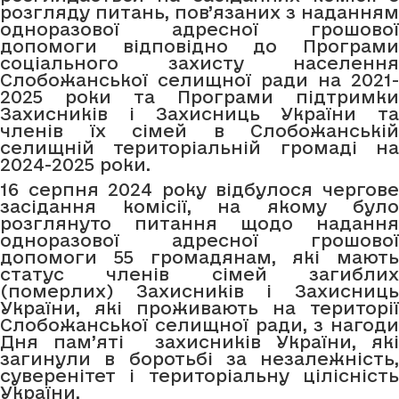
розгляду питань, пов’язаних з наданням
одноразової адресної грошової
допомоги відповідно до Програми
соціального захисту населення
Слобожанської селищної ради на 2021-
2025 роки та Програми підтримки
Захисників і Захисниць України та
членів їх сімей в Слобожанській
селищній територіальній громаді на
2024-2025 роки.
16 серпня 2024 року відбулося чергове
засідання комісії, на якому було
розглянуто питання щодо надання
одноразової адресної грошової
допомоги 55 громадянам, які мають
статус членів сімей загиблих
(померлих) Захисників і Захисниць
України, які проживають на території
Слобожанської селищної ради, з нагоди
Дня пам’яті захисників України, які
загинули в боротьбі за незалежність,
суверенітет і територіальну цілісність
України.