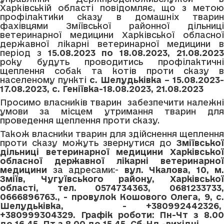
Харківській області повідомляє, що з метою
профілактики сказу в домашніх тварин
фахівцями Зміївської районної дільниці
ветеринарної медицини Харківської обласної
державної лікарні ветеринарної медицини в
період з
15.08.2023 по 18.08.2023, 21.08.202
року будуть проводитись профілактичні
щеплення собак та котів проти сказу в
населеному пункті
с. Шелудьківка – 15.08.2023-
17.08.2023, с. Геніївка-18.08.2023, 21.08.2023
Просимо власників тварин забезпечити належні
умови за місцем утримання тварин для
проведення щеплення проти сказу.
Також власники тварин для здійснення щеплення
проти сказу можуть звернутися до
Зміївської
дільниці ветеринарної медицини
Харківсько
обласної державної лікарні ветеринарної
медицини
за адресами:-
вул. Чкалова, 10, м.
Зміїв, Чугуївського району, Харківської
області, тел. 0574734363, 0681233733,
0666896763.,
-
провулок Кошового Олега,
9, с
Шелудьківка,
- +380
992442326,
+380999304329.
Графік роботи: Пн-Чт з 8.0
до 16.45, Пт з 8.00 до 15.45, Сб-Нд -вихідні.