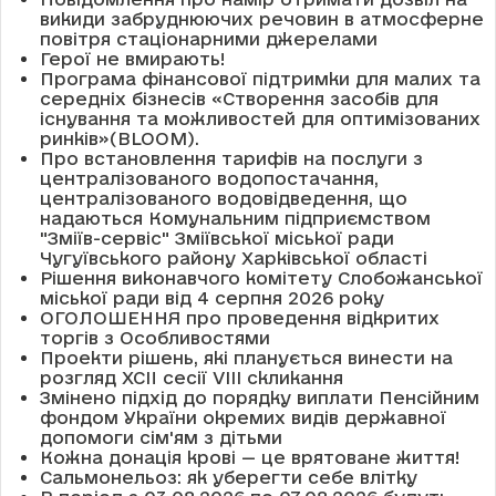
викиди забруднюючих речовин в атмосферне
повітря стаціонарними джерелами
Герої не вмирають!
Програма фінансової підтримки для малих та
середніх бізнесів «Створення засобів для
існування та можливостей для оптимізованих
ринків»(BLOOM).
Про встановлення тарифів на послуги з
централізованого водопостачання,
централізованого водовідведення, що
надаються Комунальним підприємством
"Зміїв-сервіс" Зміївської міської ради
Чугуївського району Харківської області
Рішення виконавчого комітету Слобожанської
міської ради від 4 серпня 2026 року
ОГОЛОШЕННЯ про проведення відкритих
торгів з Особливостями
Проекти рішень, які планується винести на
розгляд XCII сесії VІІІ скликання
Змінено підхід до порядку виплати Пенсійним
фондом України окремих видів державної
допомоги сім'ям з дітьми
Кожна донація крові — це врятоване життя!
Сальмонельоз: як уберегти себе влітку