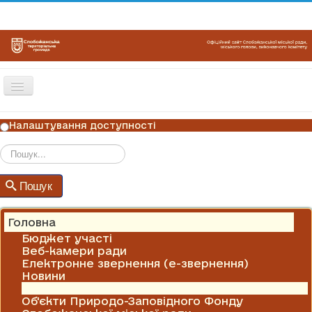
Перемикач
навігації
ГОЛОВНА
Налаштування доступності
НОВИНИ
ОГОЛОШЕННЯ
Пошук
Пошук
ГРАФІКИ ПРИЙОМУ
КОНТАКТИ
Головна
Бюджет участі
Веб-камери ради
Електронне звернення (е-звернення)
Новини
Оголошення
Об'єкти Природо-Заповідного Фонду