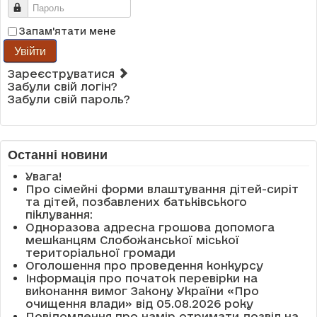
Пароль
Запам'ятати мене
Увійти
Зареєструватися
Забули свій логін?
Забули свій пароль?
Останні новини
Увага!
Про сімейні форми влаштування дітей-сиріт
та дітей, позбавлених батьківського
піклування:
Одноразова адресна грошова допомога
мешканцям Слобожанської міської
територіальної громади
Оголошення про проведення конкурсу
Інформація про початок перевірки на
виконання вимог Закону України «Про
очищення влади» від 05.08.2026 року
Повідомлення про намір отримати дозвіл на