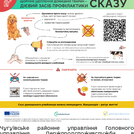
Чугуївське районне управління Головного
управління Держпродспоживслужби в