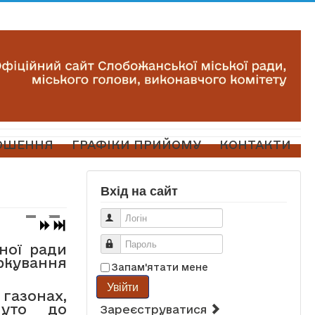
ОШЕННЯ
ГРАФІКИ ПРИЙОМУ
КОНТАКТИ
Вхід на сайт
Логін
Пароль
ної ради
ркування
Запам'ятати мене
Увійти
газонах,
нуто до
Зареєструватися