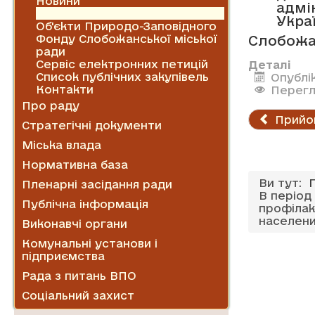
Новини
адмі
Оголошення
Укра
Об'єкти Природо-Заповідного
Фонду Слобожанської міської
Слобожа
ради
Сервіс електронних петицій
Деталі
Список публічних закупівель
Опублік
Контакти
Перегл
Про раду
Прийо
Стратегічні документи
Міська влада
Нормативна база
Ви тут:
Пленарні засідання ради
В період
Публічна інформація
профілак
населени
Виконавчі органи
Комунальні установи і
підприємства
Рада з питань ВПО
Соціальний захист