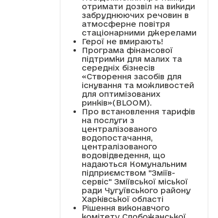
отримати дозвіл на викиди
забруднюючих речовин в
атмосферне повітря
стаціонарними джерелами
Герої не вмирають!
Програма фінансової
підтримки для малих та
середніх бізнесів
«Створення засобів для
існування та можливостей
для оптимізованих
ринків»(BLOOM).
Про встановлення тарифів
на послуги з
централізованого
водопостачання,
централізованого
водовідведення, що
надаються Комунальним
підприємством "Зміїв-
сервіс" Зміївської міської
ради Чугуївського району
Харківської області
Рішення виконавчого
комітету Слобожанської