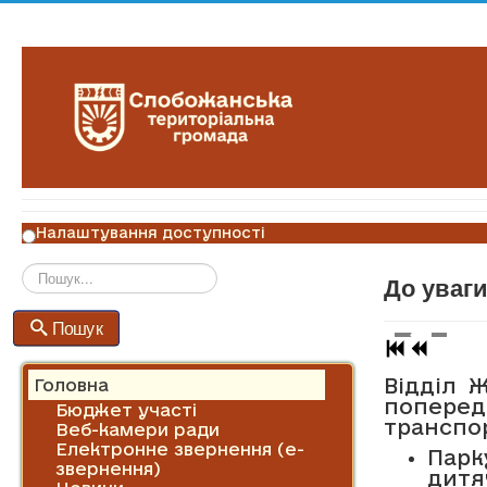
Налаштування доступності
До уваги
Пошук
Пошук
Відділ 
Головна
поперед
Бюджет участі
транспор
Веб-камери ради
Електронне звернення (е-
Парк
звернення)
дит