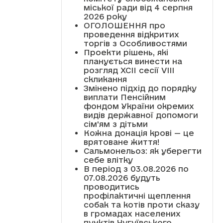
міської ради від 4 серпня
2026 року
ОГОЛОШЕННЯ про
проведення відкритих
торгів з Особливостями
Проекти рішень, які
планується винести на
розгляд XCII сесії VІІІ
скликання
Змінено підхід до порядку
виплати Пенсійним
фондом України окремих
видів державної допомоги
сім'ям з дітьми
Кожна донація крові — це
врятоване життя!
Сальмонельоз: як уберегти
себе влітку
В період з 03.08.2026 по
07.08.2026 будуть
проводитись
профілактичні щеплення
собак та котів проти сказу
в громадах населених
пунктів Чугуївського