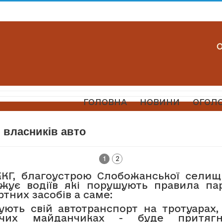
ГОЛОВНА
НОВИНИ
ОГОЛ
 власників авто
1
2
ЖКГ, благоустрою Слобожанської селищ
жує водіїв які порушують правила па
тних засобів а саме:
ують свій автотранспорт на тротуарах, 
ячих майданчиках - буде притяг