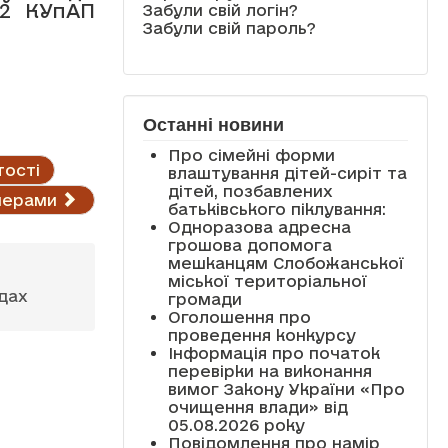
52 КУпАП
Забули свій логін?
Забули свій пароль?
Останні новини
Про сімейні форми
тості
влаштування дітей-сиріт та
дітей, позбавлених
нерами
батьківського піклування:
Одноразова адресна
грошова допомога
мешканцям Слобожанської
міської територіальної
адах
громади
Оголошення про
проведення конкурсу
Інформація про початок
перевірки на виконання
вимог Закону України «Про
очищення влади» від
05.08.2026 року
Повідомлення про намір