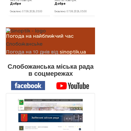
Погода на найближчий час
Слобожанське
Погода на 10 днів від
sinoptik.ua
Слобожанська міська рада
в соцмережах