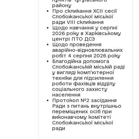
району
Про скликання XCII сесії
Слобожанської міської
ради VIII скликання
Щодо навчання у серпні
2026 року в Харківському
центрі ПТО ДСЗ
Щодо проведення
аварійно-відновлювальних
робіт 4 серпня 2026 року
Благодійна допомога
Слобожанській міській раді
у вигляді комп’ютерної
техніки для підсилення
роботи фахівців відділу
соціального захисту
населення
Протокол №2 засідання
Ради з питань внутрішньо
переміщених осіб при
виконавчому комітеті
Слобожанської міської
ради