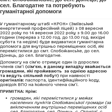
сел. Благодатне та потребують
гуманітарної допомоги
У гуманітарному штабі «КРОК» (Зміївський
енергетичний професійний ліцей) з 08 вересня
2022 року по 14 вересня 2022 року з 9.00 до 16.00
години (перерва з 12.00 год. до 13.00 год. вихідні
субота та неділя) буде видаватися гуманітарна
допомога для внутрішньо переміщених осіб, які
перемістилися до смт. Слобожанське, до сел.
Донець, до сел. Благодатне.
Допомогу на сім’ю отримує один із дорослих
членів сім’ї
(сім’єю
,
в даному випадку вважається
громадяни, які проживають за однією адресою
та ведуть спільний побут)
при наявності
оригіналів
:
паспорта, ідентифікаційного коду,
довідок ВПО на кожного члена сім’ї.
ПРИМІТКА: Крім:
громадян,
які перемістилися у межах
населених пунктів Слобожанської громади (за
виключенням
внутрішньо переміщених осіб
сел. Благодатне, сел. Донець, с. Скрипаї, с.