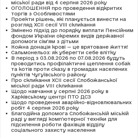
міської ради від 4 серпня 2026 року
ОГОЛОШЕННЯ про проведення відкритих
торгів з Особливостями
Проекти рішень, які планується винести на
розгляд XCII сесії VІІІ скликання
Змінено підхід до порядку виплати Пенсійним
фондом України окремих видів державної
допомоги сім'ям з дітьми
Кожна донація крові — це врятоване життя!
Сальмонельоз: як уберегти себе влітку
В період з 03.08.2026 по 07.08.2026 будуть
проводитись профілактичні щеплення собак
та котів проти сказу в громадах населених
пунктів Чугуївського району
Про скликання XCII сесії Слобожанської
міської ради VIII скликання
Щодо навчання у серпні 2026 року в
Харківському центрі ПТО ДСЗ
Щодо проведення аварійно-відновлювальних
робіт 4 серпня 2026 року
Благодійна допомога Слобожанській міській
раді у вигляді комп’ютерної техніки для
підсилення роботи фахівців відділу
соціального захисту населення