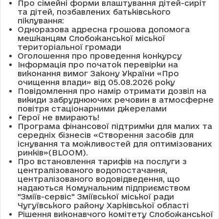
Про сімейні форми влаштування дітей-сиріт
та дітей, позбавлених батьківського
піклування:
Одноразова адресна грошова допомога
мешканцям Слобожанської міської
територіальної громади
Оголошення про проведення конкурсу
Інформація про початок перевірки на
виконання вимог Закону України «Про
очищення влади» від 05.08.2026 року
Повідомлення про намір отримати дозвіл на
викиди забруднюючих речовин в атмосферне
повітря стаціонарними джерелами
Герої не вмирають!
Програма фінансової підтримки для малих та
середніх бізнесів «Створення засобів для
існування та можливостей для оптимізованих
ринків»(BLOOM).
Про встановлення тарифів на послуги з
централізованого водопостачання,
централізованого водовідведення, що
надаються Комунальним підприємством
"Зміїв-сервіс" Зміївської міської ради
Чугуївського району Харківської області
Рішення виконавчого комітету Слобожанської