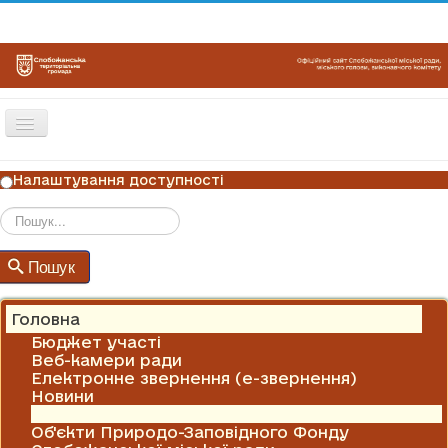
Перемикач
навігації
ГОЛОВНА
Налаштування доступності
НОВИНИ
ОГОЛОШЕННЯ
Пошук
Пошук
ГРАФІКИ ПРИЙОМУ
КОНТАКТИ
Головна
Бюджет участі
Веб-камери ради
Електронне звернення (е-звернення)
Новини
Оголошення
Об'єкти Природо-Заповідного Фонду