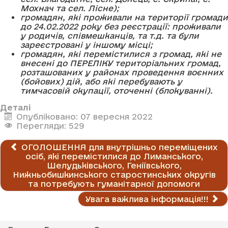
Мохнач та сел. Лісне)
;
громадян, які проживали на території громади
до 24.02.2022 року без реєстрації
: проживали
у родичів, співмешканців, та т.д. та були
зареєстровані у іншому місці;
громадян, які перемістилися з громад, які не
внесені до
ПЕРЕЛІКУ
територіальних громад,
розташованих у районах проведення воєнних
(бойових) дій, або які перебувають у
тимчасовій окупації, оточенні (блокуванні)
.
Деталі
Опубліковано: 07 вересня 2022
Перегляди: 529
ОГОЛОШЕННЯ для внутрішньо переміщених
осіб, які перемістилися до Лиманського,
Шелудьківського, Геніївського,
Нижньобишкинського старостинських округів
та потребують гуманітарної допомоги
Увага важлива інформація!!!