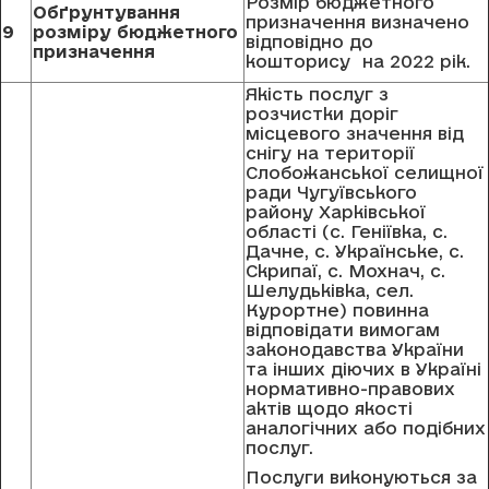
Розмір бюджетного
Обґрунтування
призначення визначено
9
розміру бюджетного
відповідно до
призначення
кошторису на 2022 рік.
Якість послуг з
розчистки доріг
місцевого значення від
снігу на території
Слобожанської селищної
ради Чугуївського
району Харківської
області (с. Геніївка, с.
Дачне, с. Українське, с.
Скрипаї, с. Мохнач, с.
Шелудьківка, сел.
Курортне) повинна
відповідати вимогам
законодавства України
та інших діючих в Україні
нормативно-правових
актів щодо якості
аналогічних або подібних
послуг.
Послуги виконуються за