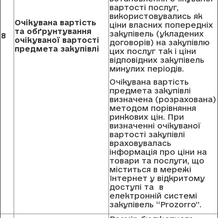
вартості послуг,
використовувались як
Очікувана вартість
ціни власних попередніх
та обґрунтування
закупівель (укладених
8
очікуваної вартості
договорів) на закупівлю
предмета закупівлі
цих послуг так і ціни
відповідних закупівель
минулих періодів.
Очікувана вартість
предмета закупівлі
визначена (розрахована)
методом порівняння
ринкових цін. При
визначенні очікуваної
вартості закупівлі
враховувалась
інформація про ціни на
товари та послуги, що
міститься в мережі
Інтернет у відкритому
доступі та в
електронній системі
закупівель “Prozorro”.