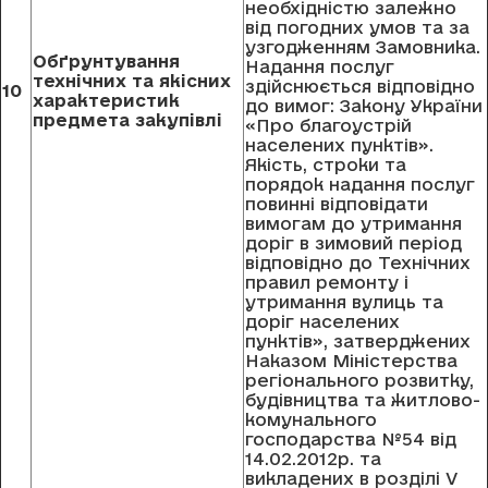
необхідністю залежно
від погодних умов та за
узгодженням Замовника.
Обґрунтування
Надання послуг
технічних та якісних
здійснюється відповідно
10
характеристик
до вимог: Закону України
предмета закупівлі
«Про благоустрій
населених пунктів».
Якість, строки та
порядок надання послуг
повинні відповідати
вимогам до утримання
доріг в зимовий період
відповідно до Технічних
правил ремонту і
утримання вулиць та
доріг населених
пунктів», затверджених
Наказом Міністерства
регіонального розвитку,
будівництва та житлово-
комунального
господарства №54 від
14.02.2012р. та
викладених в розділі V