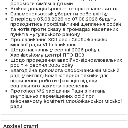
допомоги сім'ям з дітьми
Кожна донація крові — це врятоване життя!
Сальмонельоз: як уберегти себе влітку
В період з 03.08.2026 по 07.08.2026 будуть
проводитись профілактичні щеплення собак
та котів проти сказу в громадах населених
пунктів Чугуївського району
Про скликання XCII сесії Слобожанської
міської ради VIII скликання
Щодо навчання у серпні 2026 року в
Харківському центрі ПТО ДСЗ
Щодо проведення аварійно-відновлювальних
робіт 4 серпня 2026 року
Благодійна допомога Слобожанській міській
раді у вигляді комп’ютерної техніки для
підсилення роботи фахівців відділу
соціального захисту населення
Протокол №2 засідання Ради з питань
внутрішньо переміщених осіб при
виконавчому комітеті Слобожанської міської
ради
Архівні статті