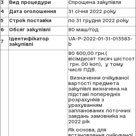
3
Вид процедури
Спрощена закупівля
4
Дата оголошення
31 січня 2022 року
5
Строк поставки
по 31 грудня 2022 року
6
Обсяг закупівлі
80 маш/год
Ідентифікатор
UA-P-2022-01-31-013583-
7
закупівлі
b
80 600,00 грн.(
вісімдесят тисяч шістсот
грн. 00 коп), у тому
числі ПДВ.
Визначення очікуваної
вартості предмета
закупівлі визначена на
підставі попередніх
розрахунків з
урахуванням
запланованих поточних
завдань замовника на
2022 рік
Як основа, для
встановлення очікуваної