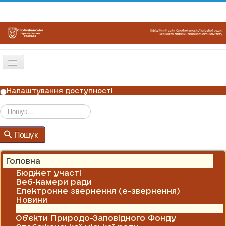
Перемикач
навігації
ГОЛОВНА
Налаштування доступності
НОВИНИ
ОГОЛОШЕННЯ
Пошук
Пошук
ГРАФІКИ ПРИЙОМУ
КОНТАКТИ
Головна
Бюджет участі
Веб-камери ради
Електронне звернення (е-звернення)
Новини
Оголошення
Об'єкти Природо-Заповідного Фонду