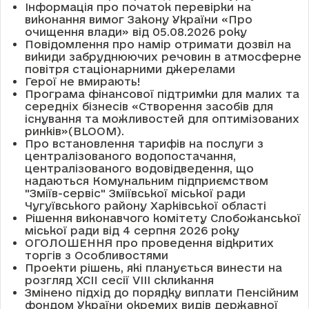
Інформація про початок перевірки на
виконання вимог Закону України «Про
очищення влади» від 05.08.2026 року
Повідомлення про намір отримати дозвіл на
викиди забруднюючих речовин в атмосферне
повітря стаціонарними джерелами
Герої не вмирають!
Програма фінансової підтримки для малих та
середніх бізнесів «Створення засобів для
існування та можливостей для оптимізованих
ринків»(BLOOM).
Про встановлення тарифів на послуги з
централізованого водопостачання,
централізованого водовідведення, що
надаються Комунальним підприємством
"Зміїв-сервіс" Зміївської міської ради
Чугуївського району Харківської області
Рішення виконавчого комітету Слобожанської
міської ради від 4 серпня 2026 року
ОГОЛОШЕННЯ про проведення відкритих
торгів з Особливостями
Проекти рішень, які планується винести на
розгляд XCII сесії VІІІ скликання
Змінено підхід до порядку виплати Пенсійним
фондом України окремих видів державної