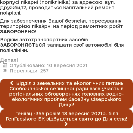
корпусі лікарні (поліклініка) за адресою: вул.
Дружби,12, проводиться капітальний ремонт
покрівлі.
Для забезпечення Вашої безпеки, пересування
територією лікакрні на період ремонтних робіт
ЗАБОРОНЕНО
!
Водіям автотранспортних засобів
ЗАБОРОНЯЄТЬСЯ
залишати свої автомобілі біля
поліклініки.
Деталі
Опубліковано: 10 вересня 2021
Перегляди: 257
Відділ з земельних та екологічних питань
Слобожанської селищної ради взяв участь в
регіональних обговореннях головних водно-
екологічних проблем басейну Сіверського
Дінця!
Геніївці-355 років! 18 вересня 2021р. біля
Геніївського БК відбудеться свято до Дня села!