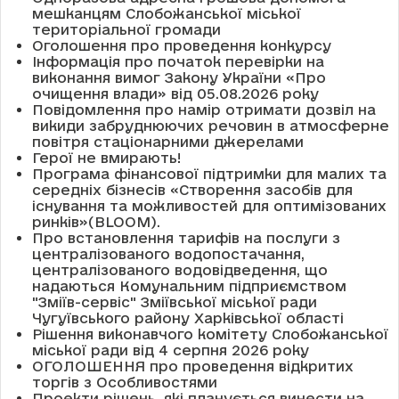
мешканцям Слобожанської міської
територіальної громади
Оголошення про проведення конкурсу
Інформація про початок перевірки на
виконання вимог Закону України «Про
очищення влади» від 05.08.2026 року
Повідомлення про намір отримати дозвіл на
викиди забруднюючих речовин в атмосферне
повітря стаціонарними джерелами
Герої не вмирають!
Програма фінансової підтримки для малих та
середніх бізнесів «Створення засобів для
існування та можливостей для оптимізованих
ринків»(BLOOM).
Про встановлення тарифів на послуги з
централізованого водопостачання,
централізованого водовідведення, що
надаються Комунальним підприємством
"Зміїв-сервіс" Зміївської міської ради
Чугуївського району Харківської області
Рішення виконавчого комітету Слобожанської
міської ради від 4 серпня 2026 року
ОГОЛОШЕННЯ про проведення відкритих
торгів з Особливостями
Проекти рішень, які планується винести на