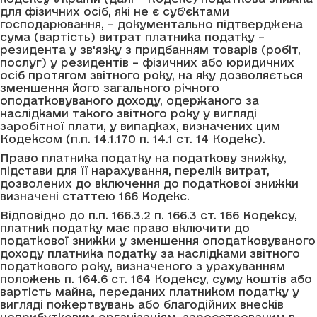
для фізичних осіб, які не є суб'єктами
господарювання, – документально підтверджена
сума (вартість) витрат платника податку –
резидента у зв'язку з придбанням товарів (робіт,
послуг) у резидентів – фізичних або юридичних
осіб протягом звітного року, на яку дозволяється
зменшення його загального річного
оподатковуваного доходу, одержаного за
наслідками такого звітного року у вигляді
заробітної плати, у випадках, визначених цим
Кодексом (п.п. 14.1.170 п. 14.1 ст. 14 Кодекс).
Право платника податку на податкову знижку,
підстави для її нарахування, перелік витрат,
дозволених до включення до податкової знижки
визначені статтею 166 Кодекс.
Відповідно до п.п. 166.3.2 п. 166.3 ст. 166 Кодексу,
платник податку має право включити до
податкової знижки у зменшення оподатковуваного
доходу платника податку за наслідками звітного
податкового року, визначеного з урахуванням
положень п. 164.6 ст. 164 Кодексу, суму коштів або
вартість майна, переданих платником податку у
вигляді пожертвувань або благодійних внесків