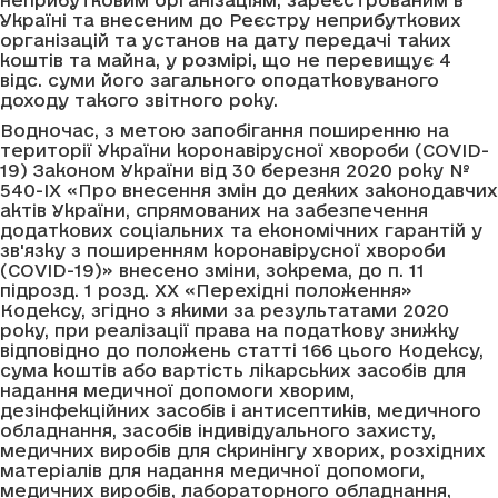
неприбутковим організаціям, зареєстрованим в
Україні та внесеним до Реєстру неприбуткових
організацій та установ на дату передачі таких
коштів та майна, у розмірі, що не перевищує 4
відс. суми його загального оподатковуваного
доходу такого звітного року.
Водночас, з метою запобігання поширенню на
території України коронавірусної хвороби (COVID-
19) Законом України від 30 березня 2020 року №
540-IX «Про внесення змін до деяких законодавчих
актів України, спрямованих на забезпечення
додаткових соціальних та економічних гарантій у
зв'язку з поширенням коронавірусної хвороби
(COVID-19)» внесено зміни, зокрема, до п. 11
підрозд. 1 розд. XX «Перехідні положення»
Кодексу, згідно з якими за результатами 2020
року, при реалізації права на податкову знижку
відповідно до положень статті 166 цього Кодексу,
сума коштів або вартість лікарських засобів для
надання медичної допомоги хворим,
дезінфекційних засобів і антисептиків, медичного
обладнання, засобів індивідуального захисту,
медичних виробів для скринінгу хворих, розхідних
матеріалів для надання медичної допомоги,
медичних виробів, лабораторного обладнання,