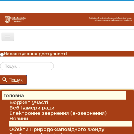
Перемикач
навігації
ГОЛОВНА
Налаштування доступності
НОВИНИ
ОГОЛОШЕННЯ
Пошук
Пошук
ГРАФІКИ ПРИЙОМУ
КОНТАКТИ
Головна
Бюджет участі
Веб-камери ради
Електронне звернення (е-звернення)
Новини
Оголошення
Об'єкти Природо-Заповідного Фонду