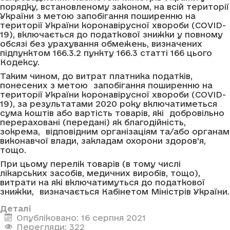
порядку, встановленому законом, на всій території
України з метою запобігання поширенню на
території України коронавірусної хвороби (COVID-
19), включається до податкової знижки у повному
обсязі без урахування обмежень, визначених
підпунктом 166.3.2 пункту 166.3 статті 166 цього
Кодексу.
Таким чином, до витрат платника податків,
понесених з метою запобігання поширенню на
території України коронавірусної хвороби (COVID-
19), за результатами 2020 року включатиметься
сума коштів або вартість товарів, які добровільно
перераховані (передані) як благодійність,
зокрема, відповідним організаціям та/або органам
виконавчої влади, закладам охорони здоров'я,
тощо.
При цьому перелік товарів (в тому числі
лікарських засобів, медичних виробів, тощо),
витрати на які включатимуться до податкової
знижки, визначається Кабінетом Міністрів України.
Деталі
Опубліковано: 16 серпня 2021
Перегляди: 322