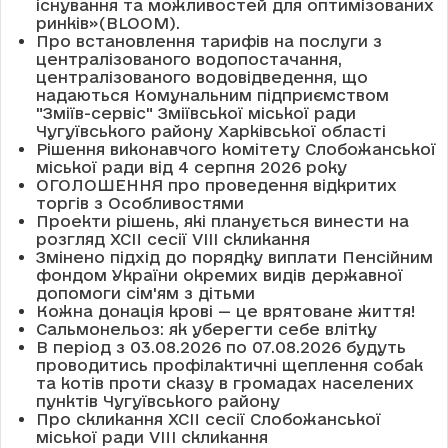
існування та можливостей для оптимізованих
ринків»(BLOOM).
Про встановлення тарифів на послуги з
централізованого водопостачання,
централізованого водовідведення, що
надаються Комунальним підприємством
"Зміїв-сервіс" Зміївської міської ради
Чугуївського району Харківської області
Рішення виконавчого комітету Слобожанської
міської ради від 4 серпня 2026 року
ОГОЛОШЕННЯ про проведення відкритих
торгів з Особливостями
Проекти рішень, які планується винести на
розгляд XCII сесії VІІІ скликання
Змінено підхід до порядку виплати Пенсійним
фондом України окремих видів державної
допомоги сім'ям з дітьми
Кожна донація крові — це врятоване життя!
Сальмонельоз: як уберегти себе влітку
В період з 03.08.2026 по 07.08.2026 будуть
проводитись профілактичні щеплення собак
та котів проти сказу в громадах населених
пунктів Чугуївського району
Про скликання XCII сесії Слобожанської
міської ради VIII скликання