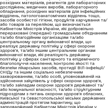
розхідних матеріалів, реагентів для лабораторних
досліджень; медичних виробів, лабораторного
обладнання, розхідних матеріалів для інфекційних
відділень, патологоанатомічних відділень тощо,
засобів особистої гігієни, продуктів харчування та/
або товарів за переліком, що визначається
Кабінетом Міністрів України, які добровільно
перераховані (передані) громадським об'єднанням
та/або благодійним організаціям та/або
центральному органу виконавчої влади, що
реалізує державну політику у сфері охорони
здоров'я, та/або іншим центральним органам
виконавчої влади, які реалізують державну
політику у сферах санітарного та епідемічного
благополуччя населення, контролю якості та
безпеки лікарських засобів, протидії ВІЛ-інфекції/
СНІДу та іншим соціально небезпечним
захворюванням, та/або особі, уповноваженій на
здійснення закупівель у сфері охорони здоров'я,
та/або закладам охорони здоров'я державної та/
або комунальної власності, та/або структурним
підрозділам з питань охорони здоров'я обласних,
Київської та Севастопольської міських державних
адміністрацій протягом карантину, що
запроваджений Кабінетом Міністрів України у