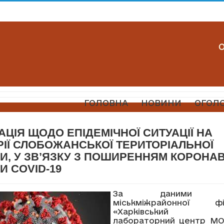
ГОЛОВНА
НОВИНИ
ОГОЛ
ЦІЯ ЩОДО ЕПІДЕМІЧНОЇ СИТУАЦІЇ НА
РІЇ СЛОБОЖАНСЬКОЇ ТЕРИТОРІАЛЬНОЇ
И, У ЗВ’ЯЗКУ З ПОШИРЕННЯМ КОРОНАВ
И COVID-19
За даними Змії
міськміжрайонної 
«Харківський о
лабораторний центр МО