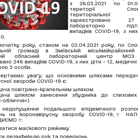
з 26.03.2021 по 01.0
території Слобож
територіальної 
зареєстровано 2
лабораторно підтв
випадків COVID-19, з ни
0.
початку року, станом на 02.04.2021 року, по Сло
льній громаді в Зміївській міськміжрайонні
ський обласний лабораторний центр МОЗ 
ано 246 випадків COVID-19, з них діти – 12, медичні
рло 3 особи.
вертаємо увагу, що основними шляхами передач
сної хвороби COVID-19 є:
ача повітряно-крапельним шляхом
ача шляхом занесення збудника до слизових
и-обличчя»)
недопущення подальшого епідемічного розпо
ань на коронавірусну хворобу COVID-19,‼ НА
УЄМО ‼:
ватися маскового режиму
и дезінфекцію рук та поверхонь