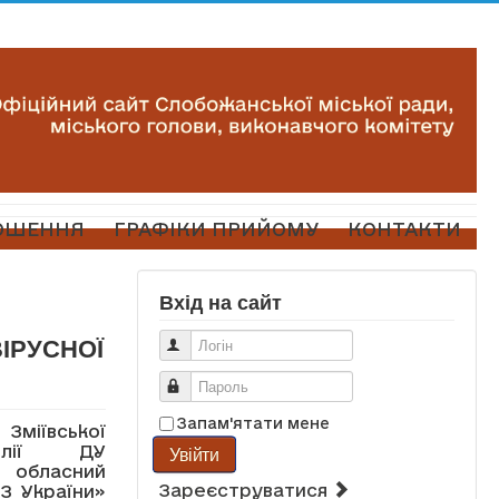
ОШЕННЯ
ГРАФІКИ ПРИЙОМУ
КОНТАКТИ
Вхід на сайт
ІРУСНОЇ
Логін
Пароль
Запам'ятати мене
вської
філії ДУ
Увійти
бласний
Зареєструватися
З України»