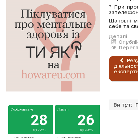
? При про
зателефон
Шановні м
себе та св
Деталі
Опублік
Перегл
Резу
діяльнос
експертн
Ви тут: