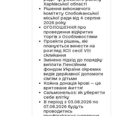
Харківської області
Рішення виконавчого
комітету Слобожанської
міської ради від 4 серпня
2026 року
ОГОЛОШЕННЯ про
проведення відкритих
торгів з Особливостями
Проекти рішень, які
планується винести на
розгляд XCII сесії VІІІ
скликання
Змінено підхід до порядку
виплати Пенсійним
фондом України окремих
видів державної допомоги
сім'ям з дітьми
Кожна донація крові — це
врятоване життя!
Сальмонельоз: як уберегти
себе влітку
В період з 03.08.2026 по
07.08.2026 будуть
проводитись
профілактичні щеплення