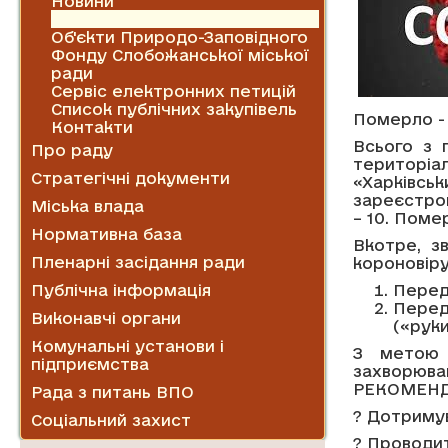
Новини
Оголошення
Об'єкти Природо-Заповідного
Фонду Слобожанської міської
ради
Сервіс електронних петицій
Список публічних закупівель
Померло - 
Контакти
Всього з 
Про раду
територіа
Стратегічні документи
«Харків
зареєстров
Міська влада
– 10. Поме
Нормативна база
Вкотре, з
Пленарні засідання ради
короновіру
Публічна інформація
Перед
Перед
Виконавчі органи
(«рук
Комунальні установи і
З метою 
підприємства
захворюв
РЕКОМЕНД
Рада з питань ВПО
? Дотриму
Соціальний захист
? Проводит