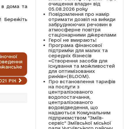
очищення влади» від
 в дома та
05.08.2026 року
Повідомлення про намір
! Бережіть
отримати дозвіл на викиди
забруднюючих речовин в
атмосферне повітря
стаціонарними джерелами
Герої не вмирають!
Програма фінансової
підтримки для малих та
середніх бізнесів
іночної
«Створення засобів для
роведення
існування та можливостей
божанське
для оптимізованих
ринків»(BLOOM).
21 РІК
Про встановлення тарифів
на послуги з
централізованого
водопостачання,
централізованого
водовідведення, що
надаються Комунальним
підприємством "Зміїв-
сервіс" Зміївської міської
ради Чугуївського району