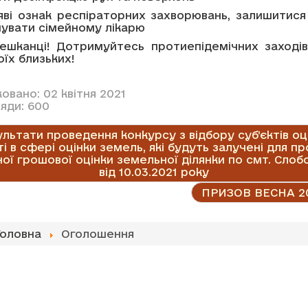
яві ознак респіраторних захворювань, залишитися
увати сімейному лікарю
ешканці! Дотримуйтесь протиепідемічних заходів
оїх близьких!
овано: 02 квітня 2021
яди: 600
льтати проведення конкурсу з відбору суб’єктів оц
ті в сфері оцінки земель, які будуть залучені для п
ої грошової оцінки земельної ділянки по смт. Сло
від 10.03.2021 року
ПРИЗОВ ВЕСНА 20
Головна
Оголошення