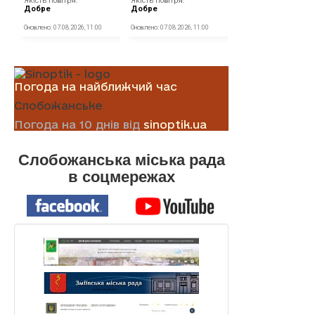
Погода на найближчий час
Слобожанське
Погода на 10 днів від
sinoptik.ua
Слобожанська міська рада
в соцмережах