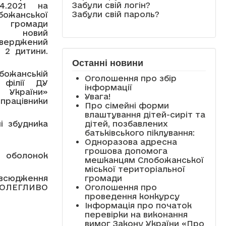
Забули свій логін?
4.2021 на
Забули свій пароль?
анської
громади
7 новий
ерджений
х 2 дитини.
Останні новини
божанській
Оголошення про збір
й філії ДУ
інформації
України»
Увага!
 працівники
Про сімейні форми
влаштування дітей-сиріт та
і збудника
дітей, позбавлених
батьківського піклування:
Одноразова адресна
грошова допомога
 оболонок
мешканцям Слобожанської
міської територіальної
всюдження
громади
ПОЛЕГЛИВО
Оголошення про
проведення конкурсу
Інформація про початок
перевірки на виконання
вимог Закону України «Про