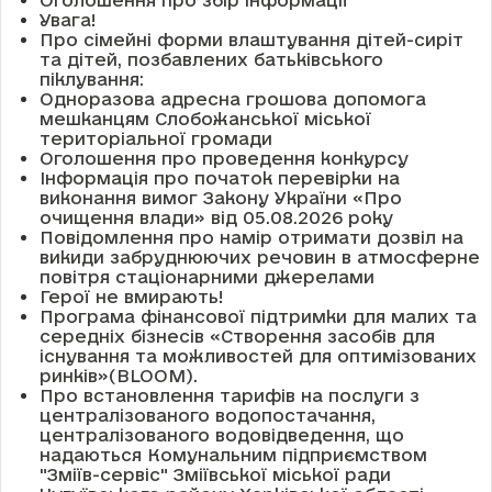
Увага!
Про сімейні форми влаштування дітей-сиріт
та дітей, позбавлених батьківського
піклування:
Одноразова адресна грошова допомога
мешканцям Слобожанської міської
територіальної громади
Оголошення про проведення конкурсу
Інформація про початок перевірки на
виконання вимог Закону України «Про
очищення влади» від 05.08.2026 року
Повідомлення про намір отримати дозвіл на
викиди забруднюючих речовин в атмосферне
повітря стаціонарними джерелами
Герої не вмирають!
Програма фінансової підтримки для малих та
середніх бізнесів «Створення засобів для
існування та можливостей для оптимізованих
ринків»(BLOOM).
Про встановлення тарифів на послуги з
централізованого водопостачання,
централізованого водовідведення, що
надаються Комунальним підприємством
"Зміїв-сервіс" Зміївської міської ради