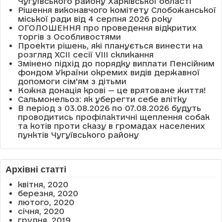
Чугуївського району Харківської області
Рішення виконавчого комітету Слобожанської
міської ради від 4 серпня 2026 року
ОГОЛОШЕННЯ про проведення відкритих
торгів з Особливостями
Проекти рішень, які планується винести на
розгляд XCII сесії VІІІ скликання
Змінено підхід до порядку виплати Пенсійним
фондом України окремих видів державної
допомоги сім'ям з дітьми
Кожна донація крові — це врятоване життя!
Сальмонельоз: як уберегти себе влітку
В період з 03.08.2026 по 07.08.2026 будуть
проводитись профілактичні щеплення собак
та котів проти сказу в громадах населених
пунктів Чугуївського району
Архівні статті
квітня, 2020
березня, 2020
лютого, 2020
січня, 2020
грудня, 2019