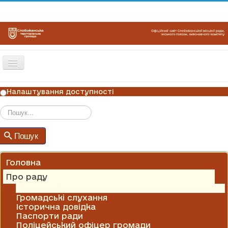
Перемикач
навігації
ГОЛОВНА
Налаштування доступності
НОВИНИ
ОГОЛОШЕННЯ
Пошук
Пошук
ГРАФІКИ ПРИЙОМУ
КОНТАКТИ
Головна
Про раду
Алея Слави
Громадські слухання
Історична довідка
Паспорти ради
Поліцейський офіцер громади