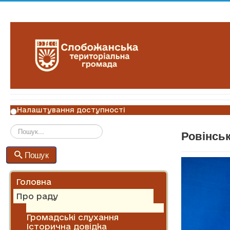
Налаштування доступності
Ровінсь
Пошук
Пошук
Головна
Про раду
Алея Слави
Громадські слухання
Історична довідка