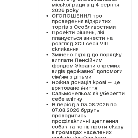
міської ради від 4 серпня
2026 року
ОГОЛОШЕННЯ про
проведення відкритих
торгів з Особливостями
Проекти рішень, які
планується винести на
розгляд XCII сесії VІІІ
скликання
Змінено підхід до порядку
виплати Пенсійним
фондом України окремих
видів державної допомоги
сім'ям з дітьми
Кожна донація крові — це
врятоване життя!
Сальмонельоз: як уберегти
себе влітку
В період з 03.08.2026 по
07.08.2026 будуть
проводитись
профілактичні щеплення
собак та котів проти сказу
в громадах населених
пунктів Чугуївського