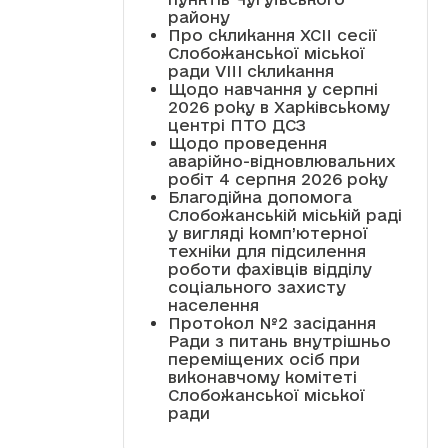
району
Про скликання XCII сесії
Слобожанської міської
ради VIII скликання
Щодо навчання у серпні
2026 року в Харківському
центрі ПТО ДСЗ
Щодо проведення
аварійно-відновлювальних
робіт 4 серпня 2026 року
Благодійна допомога
Слобожанській міській раді
у вигляді комп’ютерної
техніки для підсилення
роботи фахівців відділу
соціального захисту
населення
Протокол №2 засідання
Ради з питань внутрішньо
переміщених осіб при
виконавчому комітеті
Слобожанської міської
ради