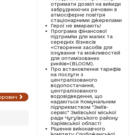
отримати дозвіл на викиди
забруднюючих речовин в
атмосферне повітря
стаціонарними джерелами
Герої не вмирають!
Програма фінансової
підтримки для малих та
середніх бізнесів
«Створення засобів для
існування та можливостей
для оптимізованих
ринків»(BLOOM).
Про встановлення тарифів
на послуги з
централізованого
водопостачання,
централізованого
водовідведення, що
орович
надаються Комунальним
підприємством "Зміїв-
сервіс" Зміївської міської
ради Чугуївського району
Харківської області
Рішення виконавчого
комітету Слобожанської