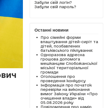
Забули свій логін?
Забули свій пароль?
Останні новини
Про сімейні форми
влаштування дітей-сиріт та
дітей, позбавлених
батьківського піклування:
Одноразова адресна
грошова допомога
мешканцям Слобожанської
міської територіальної
громади
ович
Оголошення про
проведення конкурсу
Інформація про початок
перевірки на виконання
вимог Закону України «Про
очищення влади» від
05.08.2026 року
Повідомлення про намір