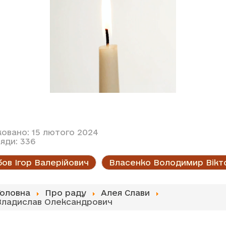
ковано: 15 лютого 2024
яди: 336
ов Ігор Валерійович
Власенко Володимир Вікт
Головна
Про раду
Алея Слави
Владислав Олександрович