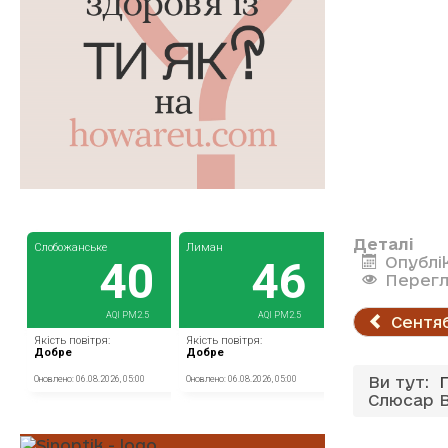
Деталі
Опублі
Перегл
Сентяб
Ви тут:
Слюсар 