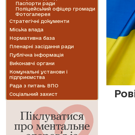
Паспорти ради
Поліцейський офіцер громади
Фотогалерея
Стратегічні документи
Міська влада
Нормативна база
Пленарні засідання ради
Публічна інформація
Виконавчі органи
Комунальні установи і
підприємства
Рада з питань ВПО
Ров
Соціальний захист