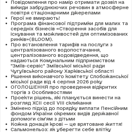
Повідомлення про намір отримати дозвіл на
викиди забруднюючих речовин в атмосферне
повітря стаціонарними джерелами
Герої не вмирають!
Програма фінансової підтримки для малих та
середніх бізнесів «Створення засобів для
існування та можливостей для оптимізованих
ринків»(BLOOM).
Про встановлення тарифів на послуги з
централізованого водопостачання,
централізованого водовідведення, що
надаються Комунальним підприємством
"Зміїв-сервіс" Зміївської міської ради
Чугуївського району Харківської області
Рішення виконавчого комітету Слобожанської
міської ради від 4 серпня 2026 року
ОГОЛОШЕННЯ про проведення відкритих
торгів з Особливостями
Проекти рішень, які планується винести на
розгляд XCII сесії VІІІ скликання
Змінено підхід до порядку виплати Пенсійним
фондом України окремих видів державної
допомоги сім'ям з дітьми
Кожна донація крові — це врятоване життя!
Сальмонельоз: як уберегти себе влітку