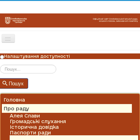
Перемикач
навігації
ГОЛОВНА
Налаштування доступності
НОВИНИ
ОГОЛОШЕННЯ
Пошук
Пошук
ГРАФІКИ ПРИЙОМУ
КОНТАКТИ
Головна
Про раду
Алея Слави
Громадські слухання
Історична довідка
Паспорти ради
Поліцейський офіцер громади