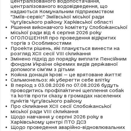
централізованого водопостачання,
централізованого водовідведення, що
надаються Комунальним підприємством
"Зміїв-сервіс" Зміївської міської ради
Чугуївського району Харківської області
Рішення виконавчого комітету Слобожанської
міської ради від 4 серпня 2026 року
ОГОЛОШЕННЯ про проведення відкритих
торгів з Особливостями
Проекти рішень, які планується винести на
розгляд XCII сесії VІІІ скликання
Змінено підхід до порядку виплати Пенсійним
фондом України окремих видів державної
допомоги сім'ям з дітьми
Кожна донація крові — це врятоване життя!
Сальмонельоз: як уберегти себе влітку
В період з 03.08.2026 по 07.08.2026 будуть
проводитись профілактичні щеплення собак
та котів проти сказу в громадах населених
пунктів Чугуївського району
Про скликання XCII сесії Слобожанської
міської ради VIII скликання
Щодо навчання у серпні 2026 року в
Харківському центрі ПТО ДСЗ
Щодо проведення аварійно-відновлювальних