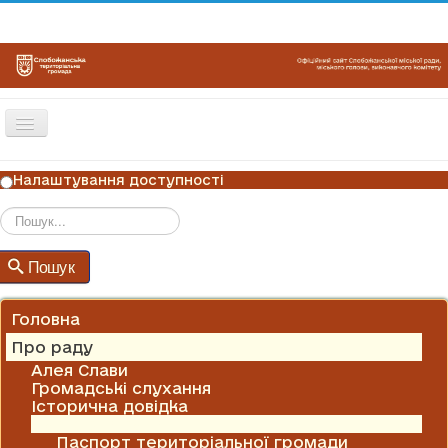
Перемикач
навігації
ГОЛОВНА
Налаштування доступності
НОВИНИ
ОГОЛОШЕННЯ
Пошук
Пошук
ГРАФІКИ ПРИЙОМУ
КОНТАКТИ
Головна
Про раду
Алея Слави
Громадські слухання
Історична довідка
Паспорти ради
Паспорт територіальної громади