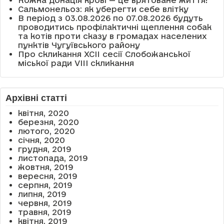
Кожна донація крові — це врятоване життя!
Сальмонельоз: як уберегти себе влітку
В період з 03.08.2026 по 07.08.2026 будуть
проводитись профілактичні щеплення собак
та котів проти сказу в громадах населених
пунктів Чугуївського району
Про скликання XCII сесії Слобожанської
міської ради VIII скликання
Архівні статті
квітня, 2020
березня, 2020
лютого, 2020
січня, 2020
грудня, 2019
листопада, 2019
жовтня, 2019
вересня, 2019
серпня, 2019
липня, 2019
червня, 2019
травня, 2019
квітня, 2019