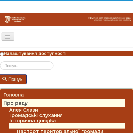
Перемикач
навігації
ГОЛОВНА
Налаштування доступності
НОВИНИ
ОГОЛОШЕННЯ
Пошук
Пошук
ГРАФІКИ ПРИЙОМУ
КОНТАКТИ
Головна
Про раду
Алея Слави
Громадські слухання
Історична довідка
Паспорти ради
Паспорт територіальної громади