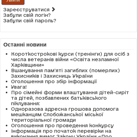
Зареєструватися
Забули свій логін?
Забули свій пароль?
Останні новини
Короткострокові курси (тренінги) для осіб з
числа ветеранів війни «Освіта незламної
Харківщини»
Вшанування пам’яті загиблих (померлих)
Захисників і Захисниць України
Оголошення про збір інформації
Увага!
Про сімейні форми влаштування дітей-сиріт
та дітей, позбавлених батьківського
піклування:
Одноразова адресна грошова допомога
мешканцям Слобожанської міської
територіальної громади
Оголошення про проведення конкурсу
Інформація про початок перевірки на
виконання вимог Закону України «Про