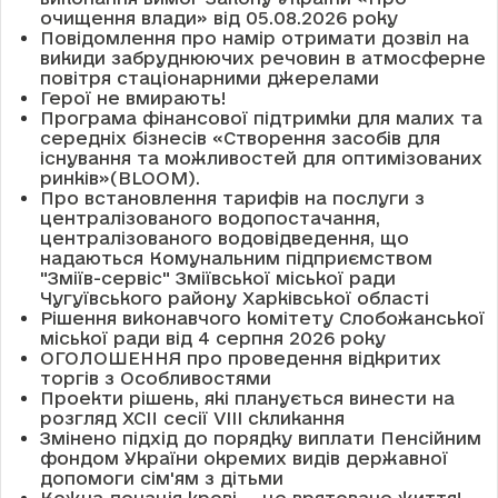
очищення влади» від 05.08.2026 року
Повідомлення про намір отримати дозвіл на
викиди забруднюючих речовин в атмосферне
повітря стаціонарними джерелами
Герої не вмирають!
Програма фінансової підтримки для малих та
середніх бізнесів «Створення засобів для
існування та можливостей для оптимізованих
ринків»(BLOOM).
Про встановлення тарифів на послуги з
централізованого водопостачання,
централізованого водовідведення, що
надаються Комунальним підприємством
"Зміїв-сервіс" Зміївської міської ради
Чугуївського району Харківської області
Рішення виконавчого комітету Слобожанської
міської ради від 4 серпня 2026 року
ОГОЛОШЕННЯ про проведення відкритих
торгів з Особливостями
Проекти рішень, які планується винести на
розгляд XCII сесії VІІІ скликання
Змінено підхід до порядку виплати Пенсійним
фондом України окремих видів державної
допомоги сім'ям з дітьми