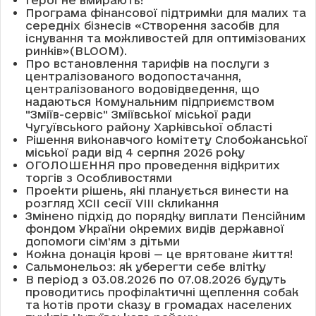
Герої не вмирають!
Програма фінансової підтримки для малих та
середніх бізнесів «Створення засобів для
існування та можливостей для оптимізованих
ринків»(BLOOM).
Про встановлення тарифів на послуги з
централізованого водопостачання,
централізованого водовідведення, що
надаються Комунальним підприємством
"Зміїв-сервіс" Зміївської міської ради
Чугуївського району Харківської області
Рішення виконавчого комітету Слобожанської
міської ради від 4 серпня 2026 року
ОГОЛОШЕННЯ про проведення відкритих
торгів з Особливостями
Проекти рішень, які планується винести на
розгляд XCII сесії VІІІ скликання
Змінено підхід до порядку виплати Пенсійним
фондом України окремих видів державної
допомоги сім'ям з дітьми
Кожна донація крові — це врятоване життя!
Сальмонельоз: як уберегти себе влітку
В період з 03.08.2026 по 07.08.2026 будуть
проводитись профілактичні щеплення собак
та котів проти сказу в громадах населених