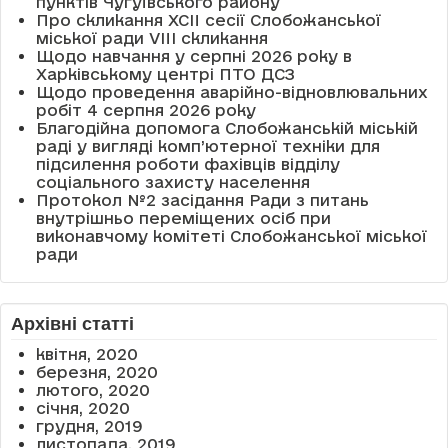
пунктів Чугуївського району
Про скликання XCII сесії Слобожанської
міської ради VIII скликання
Щодо навчання у серпні 2026 року в
Харківському центрі ПТО ДСЗ
Щодо проведення аварійно-відновлювальних
робіт 4 серпня 2026 року
Благодійна допомога Слобожанській міській
раді у вигляді комп’ютерної техніки для
підсилення роботи фахівців відділу
соціального захисту населення
Протокол №2 засідання Ради з питань
внутрішньо переміщених осіб при
виконавчому комітеті Слобожанської міської
ради
Архівні статті
квітня, 2020
березня, 2020
лютого, 2020
січня, 2020
грудня, 2019
листопада, 2019