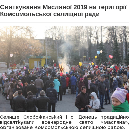
Святкування Масляної 2019 на території
Комсомольської селищної ради
Селище Слобожанський і с. Донець традиційно
відсвяткували всенародне свято «Масляна»,
організоване Комсомольською селищною радою.