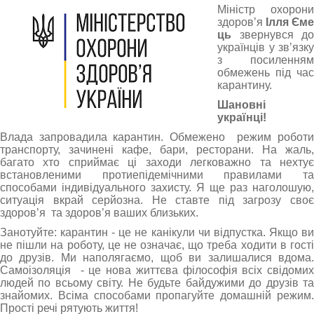
Міністр охорони
здоров’я
Ілля Єме
ць
звернувся до
українців у зв’язку
з посиленням
обмежень під час
карантину.
Шановні
українці!
Влада запровадила карантин. Обмежено режим роботи
транспорту, зачинені кафе, бари, ресторани. На жаль,
багато хто сприймає ці заходи легковажно та нехтує
встановленими протиепідемічними правилами та
способами індивідуального захисту. Я ще раз наголошую,
ситуація вкрай серйозна. Не ставте під загрозу своє
здоров’я та здоров’я ваших близьких.
Занотуйте: карантин - це не канікули чи відпустка. Якщо ви
не пішли на роботу, це не означає, що треба ходити в гості
до друзів. Ми наполягаємо, щоб ви залишалися вдома.
Самоізоляція - це нова життєва філософія всіх свідомих
людей по всьому світу. Не будьте байдужими до друзів та
знайомих. Всіма способами пропагуйте домашній режим.
Прості речі рятують життя!