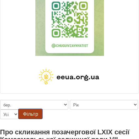
Фільтр
Про скликання позачергової LXIX сесії