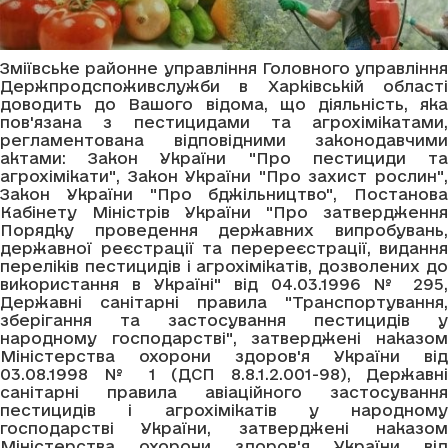
Зміївське районне управління Головного управління
Держпродспоживслужби в Харківській області
доводить до Вашого відома, що діяльність, яка
пов'язана з пестицидами та агрохімікатами,
регламентована відповідними законодавчими
актами: Закон України "Про пестициди та
агрохімікати", Закон України "Про захист рослин",
Закон України "Про бджільництво", Постанова
Кабінету Міністрів України "Про затвердження
Порядку проведення державних випробувань,
державної реєстрації та перереєстрації, видання
переліків пестицидів і агрохімікатів, дозволених до
використання в Україні" від 04.03.1996 № 295,
Державні санітарні правила "Транспортування,
зберігання та застосування пестицидів у
народному господарстві", затверджені наказом
Міністерства охорони здоров'я України від
03.08.1998 № 1 (ДСП 8.8.1.2.001-98), Державні
санітарні правила авіаційного застосування
пестицидів і агрохімікатів у народному
господарстві України, затверджені наказом
Міністерства охорони здоров'я України від