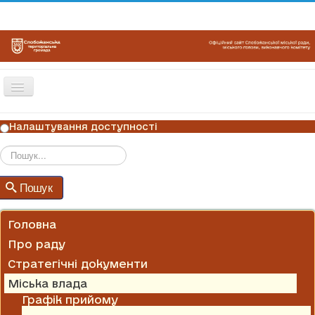
Перемикач
навігації
ГОЛОВНА
Налаштування доступності
НОВИНИ
ОГОЛОШЕННЯ
Пошук
Пошук
ГРАФІКИ ПРИЙОМУ
КОНТАКТИ
Головна
Про раду
Стратегічні документи
Міська влада
Графік прийому
Звіти про роботу