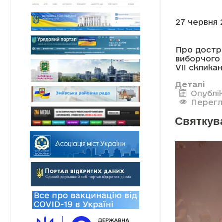
27 червня 
Про достр
виборчого
VII склик
Деталі
Опублі
Перегл
Святкув