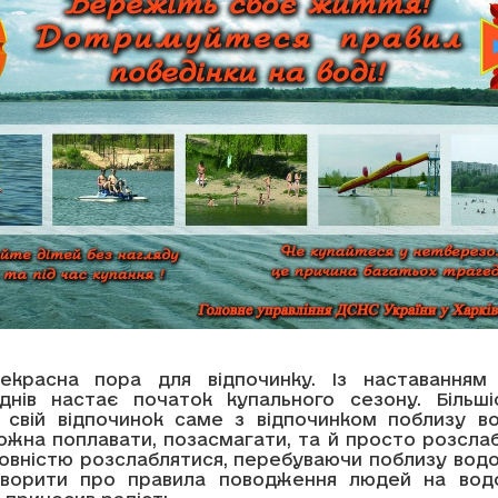
екрасна пора для відпочинку. Із наставанням
днів настає початок купального сезону. Більш
 свій відпочинок саме з відпочинком поблизу в
ожна поплавати, позасмагати, та й просто розсла
повністю розслаблятися, перебуваючи поблизу вод
оворити про правила поводження людей на вод