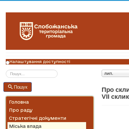
Налаштування доступності
лип.
Пошук
Пошук
Про скли
VII скли
Головна
Про раду
Стратегічні документи
Міська влада