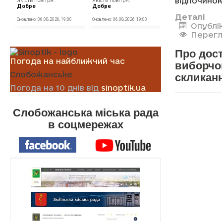
відпочинок
Деталі
Опублі
Перегл
Про дос
Погода на найближчий час
виборчо
Слобожанське
скликан
Погода на 10 днів від
sinoptik.ua
Слобожанська міська рада
в соцмережах