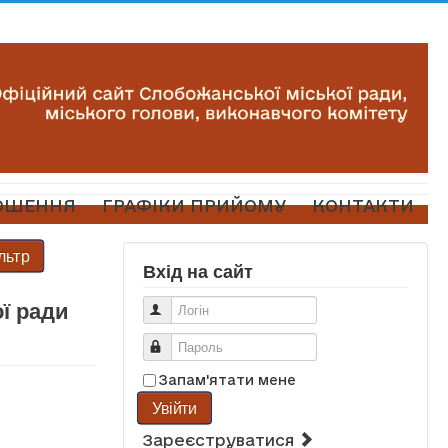
ОШЕННЯ
ГРАФІКИ ПРИЙОМУ
КОНТАКТИ
льтр
Вхід на сайт
ї ради
Логін
Пароль
Запам'ятати мене
Увійти
Зареєструватися