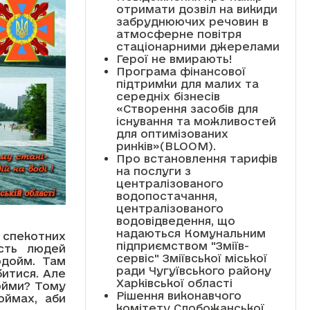
отримати дозвіл на викиди
забруднюючих речовин в
атмосферне повітря
стаціонарними джерелами
Герої не вмирають!
Програма фінансової
підтримки для малих та
середніх бізнесів
«Створення засобів для
існування та можливостей
для оптимізованих
ринків»(BLOOM).
Про встановлення тарифів
на послуги з
централізованого
водопостачання,
централізованого
водовідведення, що
надаються Комунальним
 спекотних
підприємством "Зміїв-
ість людей
сервіс" Зміївської міської
одойм. Там
ради Чугуївського району
битися. Але
Харківської області
ойми? Тому
Рішення виконавчого
оймах, аби
комітету Слобожанської