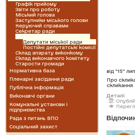
Графік прийому
Звіти про роботу
Міський голова
Заступники міського голови
Керуючий справами
Секретар ради
Міська рада
Депутати міської ради
Постійні депутатські комісії
Склад апарату виконкому
Склад виконавчого комітету
Старости громади
Нормативна база
від "15" ли
Пленарні засідання ради
Про склика
скликання
Публічна інформація
Деталі
Виконавчі органи
Опублік
Комунальні установи і
Перегл
підприємства
Відпочин
Рада з питань ВПО
Соціальний захист