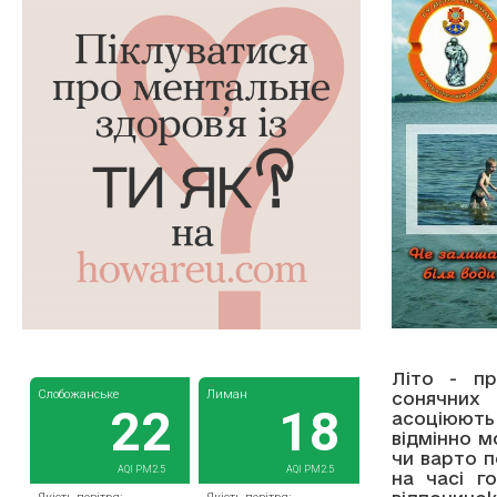
Літо - пр
сонячних 
асоціюють
відмінно м
чи варто 
на часі г