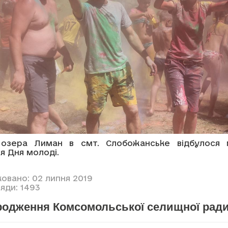
 озера Лиман в смт. Слобожанське відбулося 
я Дня молоді.
ковано: 02 липня 2019
яди: 1493
родження Комсомольської селищної рад