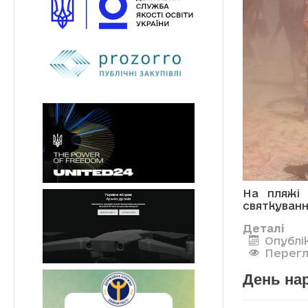
На пляжі
святкуванн
Деталі
Опублі
Перегл
День на