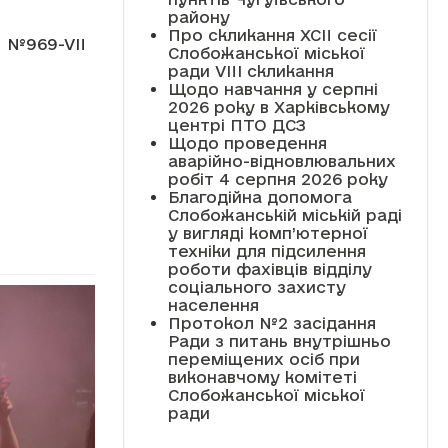
району
Про скликання XCII сесії
69-VII
Слобожанської міської
ради VIII скликання
Щодо навчання у серпні
2026 року в Харківському
центрі ПТО ДСЗ
Щодо проведення
аварійно-відновлювальних
робіт 4 серпня 2026 року
Благодійна допомога
Слобожанській міській раді
у вигляді комп’ютерної
техніки для підсилення
роботи фахівців відділу
соціального захисту
населення
Протокол №2 засідання
Ради з питань внутрішньо
переміщених осіб при
виконавчому комітеті
Слобожанської міської
ради