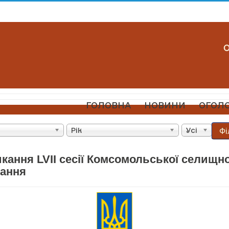
ГОЛОВНА
НОВИНИ
ОГОЛ
Фі
Рік
Усі
кання LVII сесії Комсомольської селищно
кання