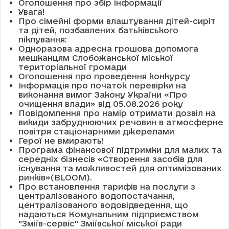
Оголошення про збір інформації
Увага!
Про сімейні форми влаштування дітей-сиріт
та дітей, позбавлених батьківського
піклування:
Одноразова адресна грошова допомога
мешканцям Слобожанської міської
територіальної громади
Оголошення про проведення конкурсу
Інформація про початок перевірки на
виконання вимог Закону України «Про
очищення влади» від 05.08.2026 року
Повідомлення про намір отримати дозвіл на
викиди забруднюючих речовин в атмосферне
повітря стаціонарними джерелами
Герої не вмирають!
Програма фінансової підтримки для малих та
середніх бізнесів «Створення засобів для
існування та можливостей для оптимізованих
ринків»(BLOOM).
Про встановлення тарифів на послуги з
централізованого водопостачання,
централізованого водовідведення, що
надаються Комунальним підприємством
"Зміїв-сервіс" Зміївської міської ради