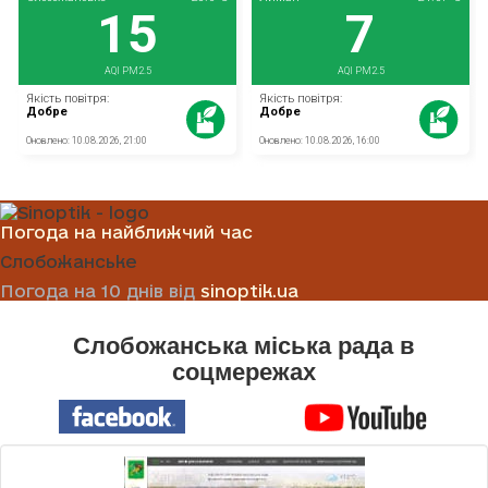
Погода на найближчий час
Слобожанське
Погода на 10 днів від
sinoptik.ua
Слобожанська міська рада в
соцмережах