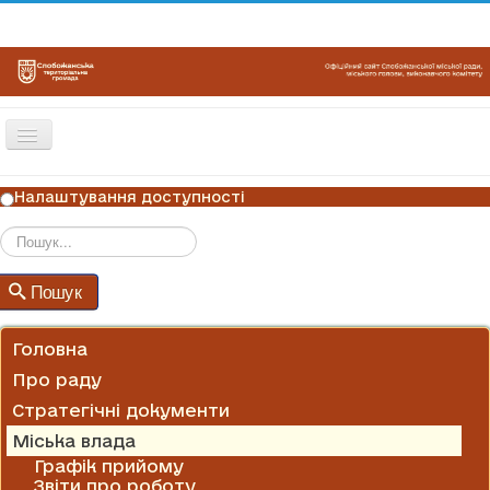
Перемикач
навігації
ГОЛОВНА
Налаштування доступності
НОВИНИ
ОГОЛОШЕННЯ
Пошук
Пошук
ГРАФІКИ ПРИЙОМУ
КОНТАКТИ
Головна
Про раду
Стратегічні документи
Міська влада
Графік прийому
Звіти про роботу