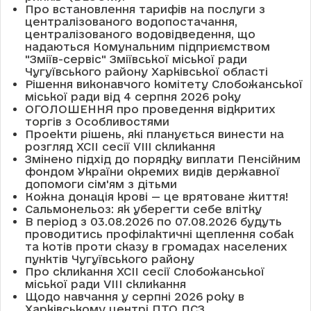
Про встановлення тарифів на послуги з
централізованого водопостачання,
централізованого водовідведення, що
надаються Комунальним підприємством
"Зміїв-сервіс" Зміївської міської ради
Чугуївського району Харківської області
Рішення виконавчого комітету Слобожанської
міської ради від 4 серпня 2026 року
ОГОЛОШЕННЯ про проведення відкритих
торгів з Особливостями
Проекти рішень, які планується винести на
розгляд XCII сесії VІІІ скликання
Змінено підхід до порядку виплати Пенсійним
фондом України окремих видів державної
допомоги сім'ям з дітьми
Кожна донація крові — це врятоване життя!
Сальмонельоз: як уберегти себе влітку
В період з 03.08.2026 по 07.08.2026 будуть
проводитись профілактичні щеплення собак
та котів проти сказу в громадах населених
пунктів Чугуївського району
Про скликання XCII сесії Слобожанської
міської ради VIII скликання
Щодо навчання у серпні 2026 року в
Харківському центрі ПТО ДСЗ