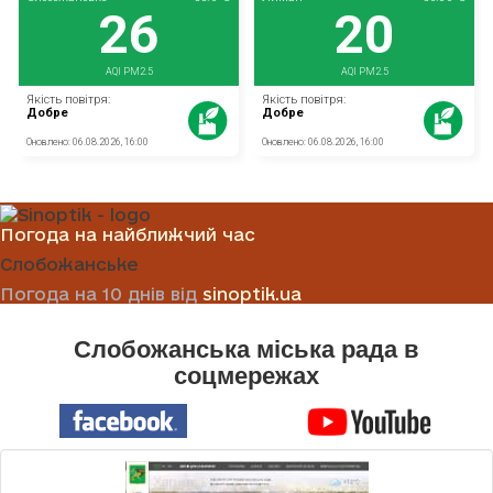
Погода на найближчий час
Слобожанське
Погода на 10 днів від
sinoptik.ua
Слобожанська міська рада в
соцмережах