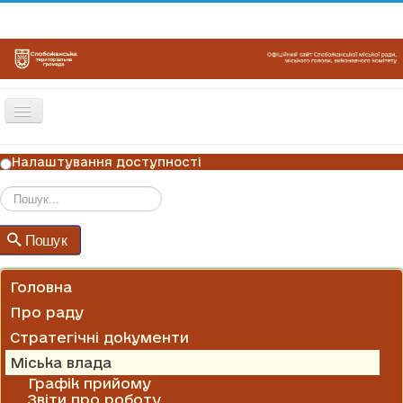
Перемикач
навігації
ГОЛОВНА
Налаштування доступності
НОВИНИ
ОГОЛОШЕННЯ
Пошук
Пошук
ГРАФІКИ ПРИЙОМУ
КОНТАКТИ
Головна
Про раду
Стратегічні документи
Міська влада
Графік прийому
Звіти про роботу