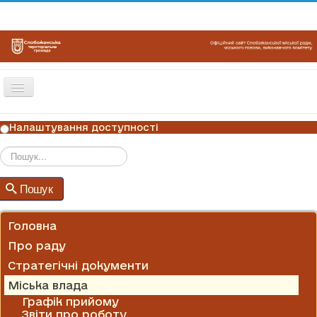
Перемикач
навігації
ГОЛОВНА
Налаштування доступності
НОВИНИ
ОГОЛОШЕННЯ
Пошук
Пошук
ГРАФІКИ ПРИЙОМУ
КОНТАКТИ
Головна
Про раду
Стратегічні документи
Міська влада
Графік прийому
Звіти про роботу