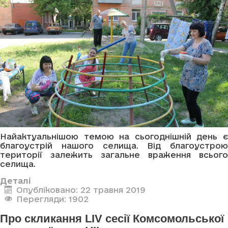
Найактуальнішою темою на сьогоднішній день є
благоустрій нашого селища. Від благоустрою
території залежить загальне враження всього
селища.
Деталі
Опубліковано: 22 травня 2019
Перегляди: 1902
Про скликання LIV сесії Комсомольської