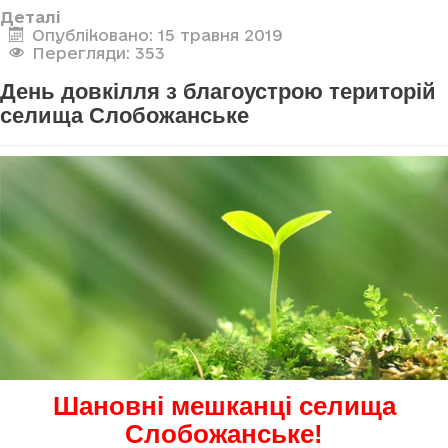
Деталі
Опубліковано: 15 травня 2019
Перегляди: 353
День довкілля з благоустрою територій
селища Слобожанське
Шановні мешканці селища
Слобожанське!