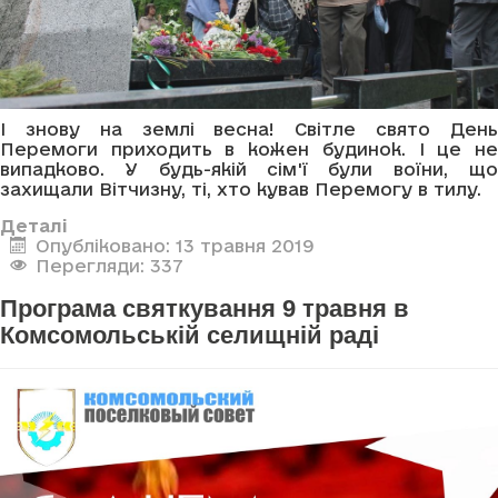
І знову на землі весна! Світле свято День
Перемоги приходить в кожен будинок. І це не
випадково. У будь-якій сім'ї були воїни, що
захищали Вітчизну, ті, хто кував Перемогу в тилу.
Деталі
Опубліковано: 13 травня 2019
Перегляди: 337
Програма святкування 9 травня в
Комсомольській селищній раді