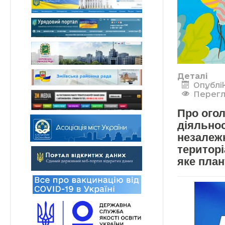
Деталі
Опублі
Перегл
Про огол
діяльнос
незалежн
територ
яке план