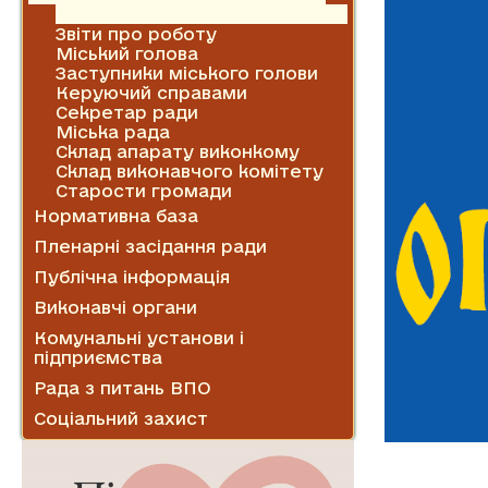
Графік прийому
Звіти про роботу
Міський голова
Заступники міського голови
Керуючий справами
Секретар ради
Міська рада
Склад апарату виконкому
Склад виконавчого комітету
Старости громади
Нормативна база
Пленарні засідання ради
Публічна інформація
Виконавчі органи
Комунальні установи і
підприємства
Рада з питань ВПО
Соціальний захист