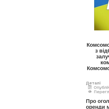
Комсомо
з від
залу
ко
Комсомо
Деталі
Опублі
Перегл
Про огол
оренди 