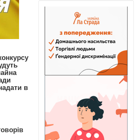
конкурсу
будуть
майна
ади
надати в
говорів