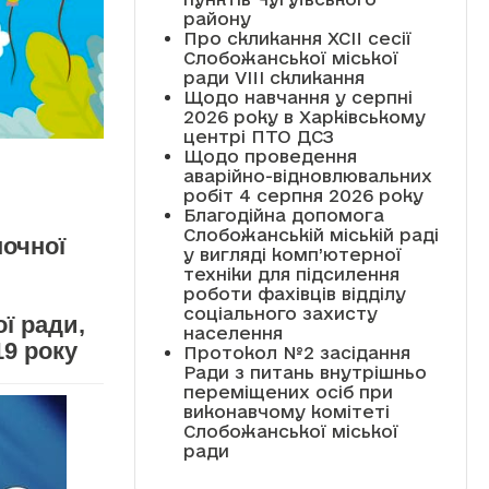
району
Про скликання XCII сесії
Слобожанської міської
ради VIII скликання
Щодо навчання у серпні
2026 року в Харківському
центрі ПТО ДСЗ
Щодо проведення
аварійно-відновлювальних
робіт 4 серпня 2026 року
Благодійна допомога
Слобожанській міській раді
ночної
у вигляді комп’ютерної
техніки для підсилення
роботи фахівців відділу
соціального захисту
ї ради,
населення
19 року
Протокол №2 засідання
Ради з питань внутрішньо
переміщених осіб при
виконавчому комітеті
Слобожанської міської
ради