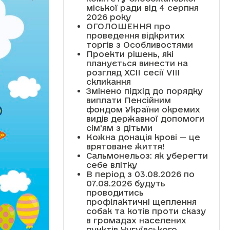
міської ради від 4 серпня
2026 року
ОГОЛОШЕННЯ про
проведення відкритих
торгів з Особливостями
Проекти рішень, які
планується винести на
розгляд XCII сесії VІІІ
скликання
Змінено підхід до порядку
виплати Пенсійним
фондом України окремих
видів державної допомоги
сім'ям з дітьми
Кожна донація крові — це
врятоване життя!
Сальмонельоз: як уберегти
себе влітку
В період з 03.08.2026 по
07.08.2026 будуть
проводитись
профілактичні щеплення
собак та котів проти сказу
в громадах населених
пунктів Чугуївського