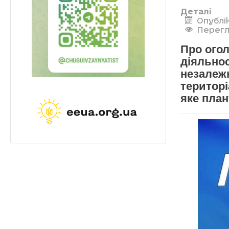
Деталі
Опублі
Перегл
Про огол
діяльнос
незалежн
територ
яке план