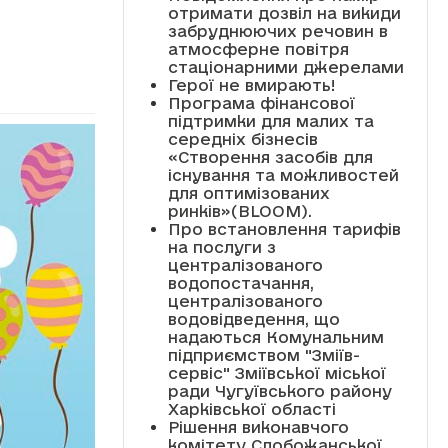
отримати дозвіл на викиди
забруднюючих речовин в
атмосферне повітря
стаціонарними джерелами
Герої не вмирають!
Програма фінансової
підтримки для малих та
середніх бізнесів
«Створення засобів для
існування та можливостей
для оптимізованих
ринків»(BLOOM).
Про встановлення тарифів
на послуги з
централізованого
водопостачання,
централізованого
водовідведення, що
надаються Комунальним
підприємством "Зміїв-
сервіс" Зміївської міської
ради Чугуївського району
Харківської області
Рішення виконавчого
комітету Слобожанської