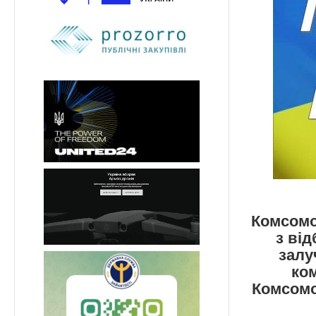
Комсомо
з від
залу
ко
Комсомо