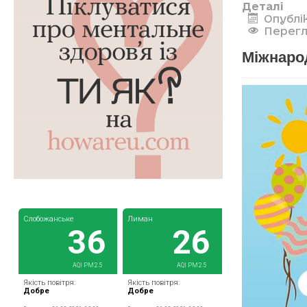
Деталі
Опублі
Перегл
Міжнаро