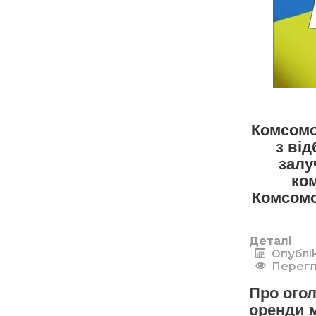
Комсомо
з від
залу
ко
Комсомо
Деталі
Опублі
Перегл
Про огол
оренди 