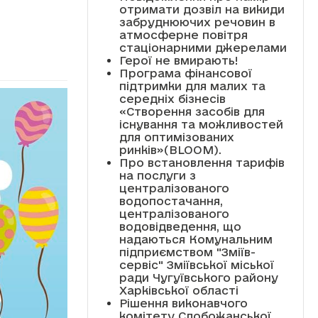
отримати дозвіл на викиди
забруднюючих речовин в
атмосферне повітря
стаціонарними джерелами
Герої не вмирають!
Програма фінансової
підтримки для малих та
середніх бізнесів
«Створення засобів для
існування та можливостей
для оптимізованих
ринків»(BLOOM).
Про встановлення тарифів
на послуги з
централізованого
водопостачання,
централізованого
водовідведення, що
надаються Комунальним
підприємством "Зміїв-
сервіс" Зміївської міської
ради Чугуївського району
Харківської області
Рішення виконавчого
комітету Слобожанської