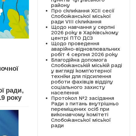
району
Про скликання XCII сесії
Слобожанської міської
ради VIII скликання
Щодо навчання у серпні
2026 року в Харківському
центрі ПТО ДСЗ
Щодо проведення
аварійно-відновлювальних
робіт 4 серпня 2026 року
Благодійна допомога
Слобожанській міській раді
ночної
у вигляді комп’ютерної
техніки для підсилення
роботи фахівців відділу
соціального захисту
ї ради,
населення
19 року
Протокол №2 засідання
Ради з питань внутрішньо
переміщених осіб при
виконавчому комітеті
Слобожанської міської
ради