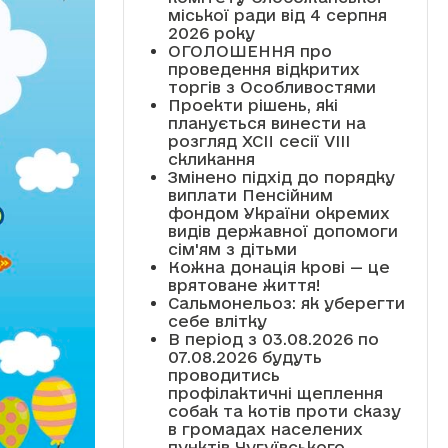
міської ради від 4 серпня
2026 року
ОГОЛОШЕННЯ про
проведення відкритих
торгів з Особливостями
Проекти рішень, які
планується винести на
розгляд XCII сесії VІІІ
скликання
Змінено підхід до порядку
виплати Пенсійним
фондом України окремих
видів державної допомоги
сім'ям з дітьми
Кожна донація крові — це
врятоване життя!
Сальмонельоз: як уберегти
себе влітку
В період з 03.08.2026 по
07.08.2026 будуть
проводитись
профілактичні щеплення
собак та котів проти сказу
в громадах населених
пунктів Чугуївського