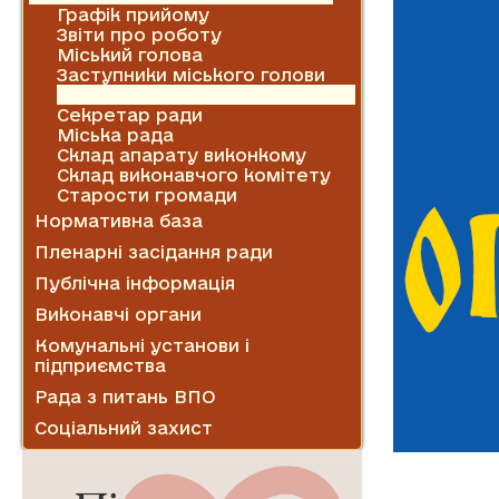
Графік прийому
Звіти про роботу
Міський голова
Заступники міського голови
Керуючий справами
Секретар ради
Міська рада
Склад апарату виконкому
Склад виконавчого комітету
Старости громади
Нормативна база
Пленарні засідання ради
Публічна інформація
Виконавчі органи
Комунальні установи і
підприємства
Рада з питань ВПО
Соціальний захист