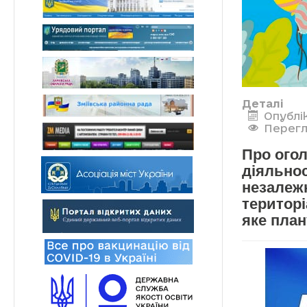
Деталі
Опублі
Перегл
Про огол
діяльнос
незалежн
територ
яке план