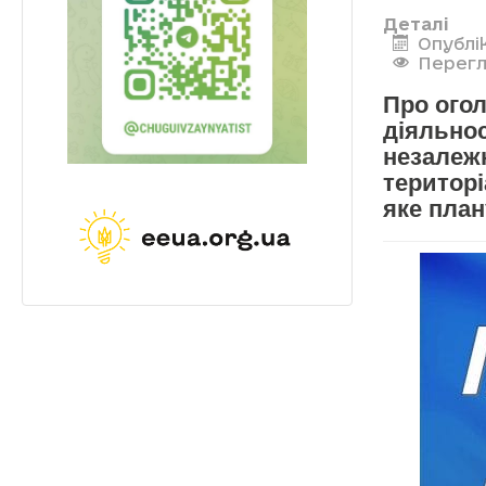
Деталі
Опублі
Перегл
Про огол
діяльнос
незалежн
територ
яке план