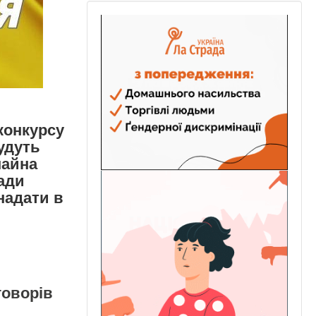
конкурсу
будуть
майна
ади
надати в
говорів