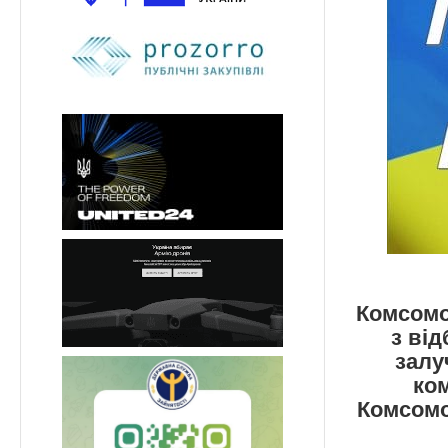
Комсомо
з від
залу
ко
Комсомо