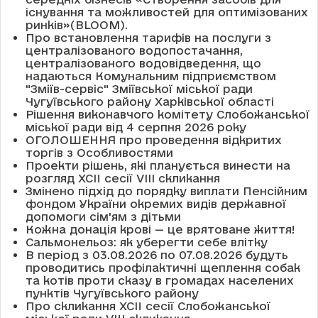
існування та можливостей для оптимізованих
ринків»(BLOOM).
Про встановлення тарифів на послуги з
централізованого водопостачання,
централізованого водовідведення, що
надаються Комунальним підприємством
"Зміїв-сервіс" Зміївської міської ради
Чугуївського району Харківської області
Рішення виконавчого комітету Слобожанської
міської ради від 4 серпня 2026 року
ОГОЛОШЕННЯ про проведення відкритих
торгів з Особливостями
Проекти рішень, які планується винести на
розгляд XCII сесії VІІІ скликання
Змінено підхід до порядку виплати Пенсійним
фондом України окремих видів державної
допомоги сім'ям з дітьми
Кожна донація крові — це врятоване життя!
Сальмонельоз: як уберегти себе влітку
В період з 03.08.2026 по 07.08.2026 будуть
проводитись профілактичні щеплення собак
та котів проти сказу в громадах населених
пунктів Чугуївського району
Про скликання XCII сесії Слобожанської