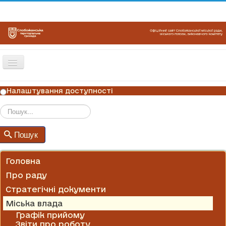
Перемикач
навігації
ГОЛОВНА
Налаштування доступності
НОВИНИ
ОГОЛОШЕННЯ
Пошук
Пошук
ГРАФІКИ ПРИЙОМУ
КОНТАКТИ
Головна
Про раду
Стратегічні документи
Міська влада
Графік прийому
Звіти про роботу