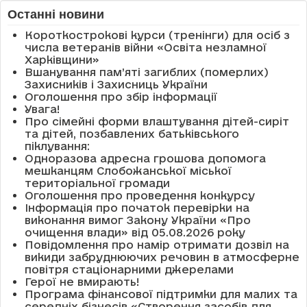
Останні новини
Короткострокові курси (тренінги) для осіб з
числа ветеранів війни «Освіта незламної
Харківщини»
Вшанування пам’яті загиблих (померлих)
Захисників і Захисниць України
Оголошення про збір інформації
Увага!
Про сімейні форми влаштування дітей-сиріт
та дітей, позбавлених батьківського
піклування:
Одноразова адресна грошова допомога
мешканцям Слобожанської міської
територіальної громади
Оголошення про проведення конкурсу
Інформація про початок перевірки на
виконання вимог Закону України «Про
очищення влади» від 05.08.2026 року
Повідомлення про намір отримати дозвіл на
викиди забруднюючих речовин в атмосферне
повітря стаціонарними джерелами
Герої не вмирають!
Програма фінансової підтримки для малих та
середніх бізнесів «Створення засобів для