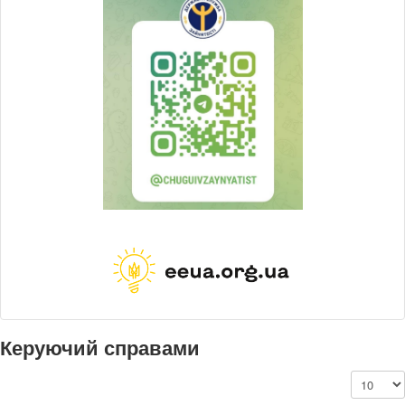
Керуючий справами
Показу