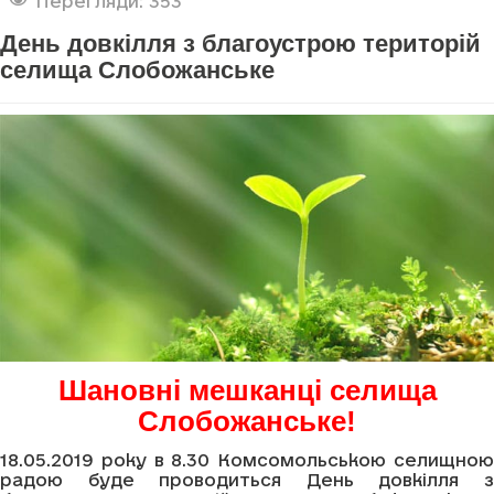
Перегляди: 353
День довкілля з благоустрою територій
селища Слобожанське
Шановні мешканці селища
Слобожанське!
18.05.2019 року в 8.30 Комсомольською селищною
радою буде проводиться День довкілля з