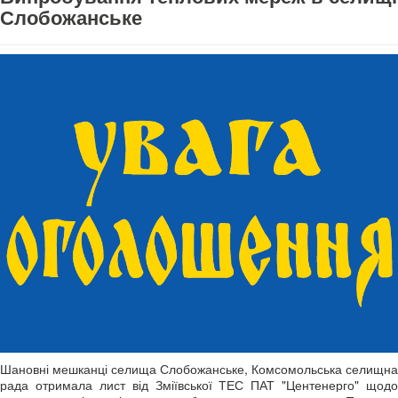
Слобожанське
Шановні мешканці селища Слобожанське, Комсомольська селищна
рада отримала лист від Зміївської ТЕС ПАТ "Центенерго" щодо