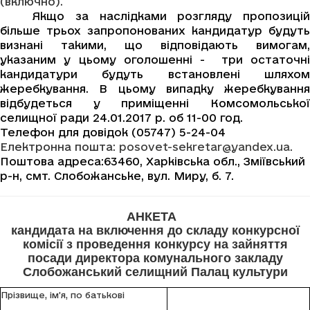
(включно).
Якщо за наслідками розгляду пропозицій
більше трьох запропонованих кандидатур будуть
визнані такими, що відповідають вимогам,
указаним у цьому оголошенні - три остаточні
кандидатури будуть встановлені шляхом
жеребкування. В цьому випадку жеребкування
відбудеться у приміщенні Комсомольської
селищної ради 24.01.2017 р. об 11-00 год.
Телефон для довідок (05747) 5-24-04
Електронна пошта:
posovet-sekretar@yandex.ua
.
Поштова адреса:63460,
Харківська обл., Зміївський
р-н, смт. Слобожанське, вул. Миру, б. 7.
АНКЕТА
кандидата на включення до складу конкурсної
комісії з проведення конкурсу на зайняття
посади директора комунального закладу
Слобожанський селищний Палац культури
Прізвище, ім’я, по батькові