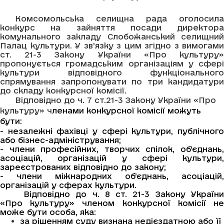
Комсомольська селищна рада оголосила
конкурс на
зайняття посади директора
комунального закладу Слобожанський селищний
Палац культури. У зв’язку з цим згідно з вимогами
ст. 21-3 Закону України «Про культуру»
пропонується громадським організаціям у сфері
культури відповідного функціонального
спрямування запропонувати по три кандидатури
до складу конкурсної комісії.
Відповідно до ч. 7 ст.21-3 Закону України «Про
культуру» ч
ленами конкурсної комісії можуть
бути:
- незалежні фахівці у сфері культури, публічного
або бізнес-адміністрування;
- члени професійних, творчих спілок, об’єднань,
асоціацій, організацій у сфері культури,
зареєстрованих відповідно до закону;
- члени міжнародних об’єднань, асоціацій,
організацій у сферах культури.
Відповідно до ч. 8 ст. 21-3 Закону України
«Про культуру» членом конкурсної комісії не
може бути особа, яка:
за рішенням суду визнана недієздатною або її