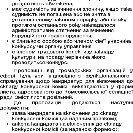
дієздатність обмежена;
має судимість за вчинення злочину, якщо така
судимість не погашена або не знята в
установленому законом порядку, або на яку
протягом останнього року накладалося
адміністративне стягнення за вчинення
корупційного правопорушення;
є близькою особою або членом сім’ї учасника
конкурсу чи органу управління;
є членом трудового колективу закладу
культури, на посаду керівника якого
проводиться конкурс.
Пропозиції від громадських організацій
у
сфері культури відповідного функціонального
спрямування
щодо кандидатур для включення д
складу конкурсної комісії викладаються у формі
листа, адресованого до Комсомольської селищної
ради. Зміст листа довільний.
До пропозицій додаються наступні
документи:
заява кандидата на включення до складу
конкурсної комісії (за наданим зразком);
анкета кандидата на включення до складу
конкурсної комісії (за наданою формою);