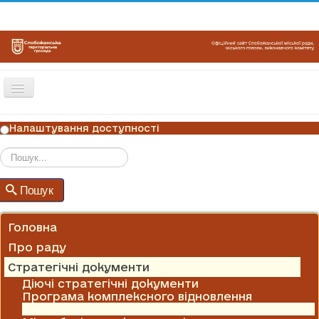
Перемикач
навігації
ГОЛОВНА
Налаштування доступності
НОВИНИ
ОГОЛОШЕННЯ
Пошук
Пошук
ГРАФІКИ ПРИЙОМУ
КОНТАКТИ
Головна
Про раду
Стратегічні документи
Діючі стратегічні документи
Програма комплексного відновлення
Мініпроєкти