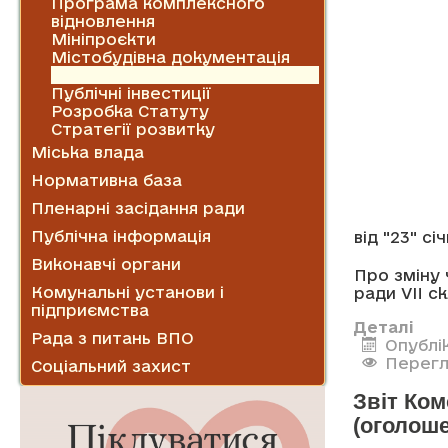
Програма комплексного
відновлення
Мініпроєкти
Містобудівна документація
Оренда комунального майна
Публічні інвестиції
Розробка Статуту
Стратегії розвитку
Міська влада
Нормативна база
Пленарні засідання ради
Публічна інформація
від "23" сі
Виконавчі органи
Про зміну 
Комунальні установи і
ради VII с
підприємства
Деталі
Рада з питань ВПО
Опублік
Перегл
Соціальний захист
Звіт Ко
(оголош