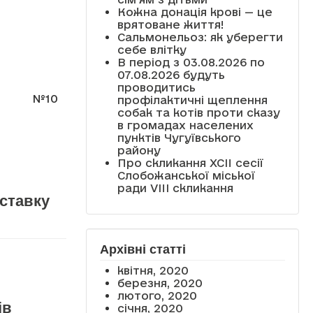
Кожна донація крові — це
врятоване життя!
Сальмонельоз: як уберегти
себе влітку
В період з 03.08.2026 по
07.08.2026 будуть
проводитись
№10
профілактичні щеплення
собак та котів проти сказу
в громадах населених
пунктів Чугуївського
району
Про скликання XCII сесії
Слобожанської міської
ради VIII скликання
оставку
Архівні статті
квітня, 2020
березня, 2020
лютого, 2020
ів
січня, 2020