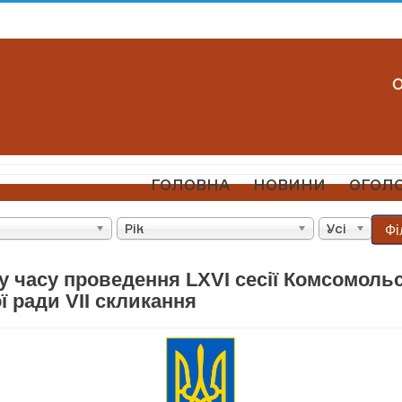
ГОЛОВНА
НОВИНИ
ОГОЛ
Фі
Рік
Усі
у часу проведення LXVI сесії Комсомоль
 ради VII скликання