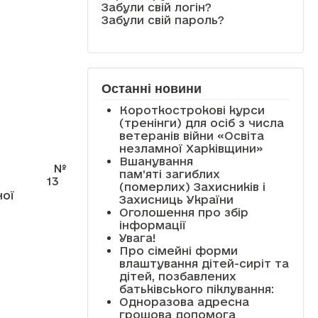
Забули свій логін?
Забули свій пароль?
Останні новини
Короткострокові курси
(тренінги) для осіб з числа
ветеранів війни «Освіта
незламної Харківщини»
Вшанування
№
пам’яті загиблих
13
(померлих) Захисників і
ної
Захисниць України
Оголошення про збір
інформації
Увага!
Про сімейні форми
влаштування дітей-сиріт та
дітей, позбавлених
батьківського піклування:
Одноразова адресна
грошова допомога