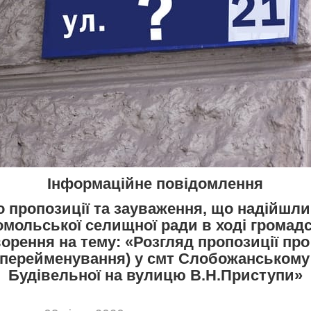
Інформаційне повідомлення
о пропозиції та зауваження, що надійшли
мольської селищної ради в ході громад
орення на тему: «Розгляд пропозиції про
(перейменування) у смт Слобожанському
Будівельної на вулицю В.Н.Приступи»