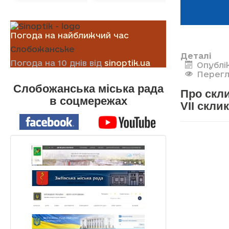
Погода на найближчий час
Слобожанське
Деталі
Погода на 10 днів від
sinoptik.ua
Опублік
Перегл
Слобожанська міська рада
Про скли
в соцмережах
VII скли