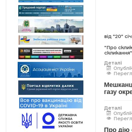
від "20" сі
"Про склик
скликання"
Деталі
Опублік
Перегл
Мешканці
газу окр
Деталі
Опублік
Перегл
Про дію