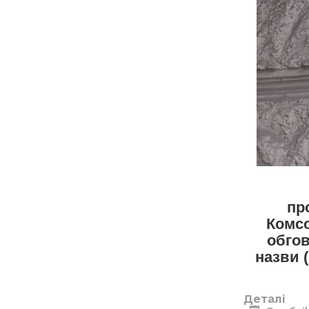
пр
Комсо
обгов
назви 
Деталі