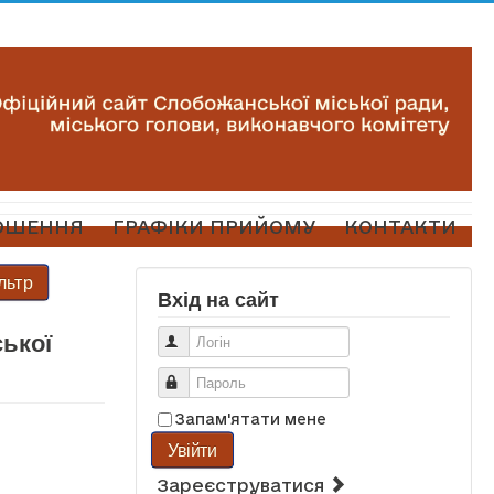
ОШЕННЯ
ГРАФІКИ ПРИЙОМУ
КОНТАКТИ
льтр
Вхід на сайт
ської
Логін
Пароль
Запам'ятати мене
Увійти
Зареєструватися