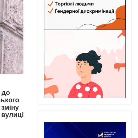
 до
ського
 зміну
 вулиці