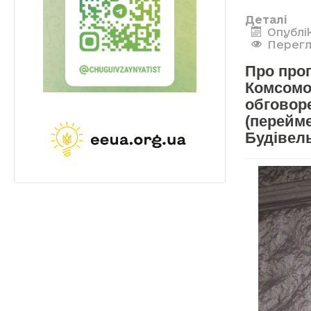
Деталі
Опублік
Перегл
Про проп
Комсомо
обговоре
(перейм
Будівел