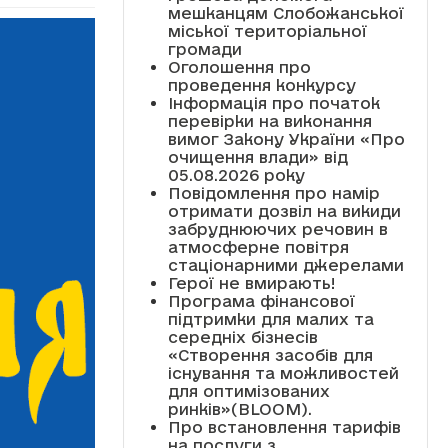
мешканцям Слобожанської
міської територіальної
громади
Оголошення про
проведення конкурсу
Інформація про початок
перевірки на виконання
вимог Закону України «Про
очищення влади» від
05.08.2026 року
Повідомлення про намір
отримати дозвіл на викиди
забруднюючих речовин в
атмосферне повітря
стаціонарними джерелами
Герої не вмирають!
Програма фінансової
підтримки для малих та
середніх бізнесів
«Створення засобів для
існування та можливостей
для оптимізованих
ринків»(BLOOM).
Про встановлення тарифів
на послуги з