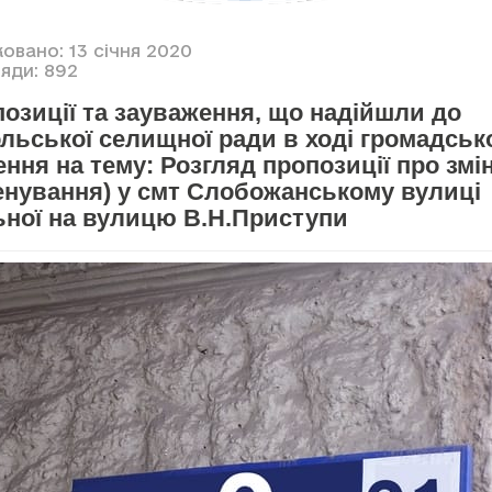
овано: 13 січня 2020
яди: 892
озиції та зауваження, що надійшли до
льської селищної ради в ході громадськ
ння на тему: Розгляд пропозиції про змі
енування) у смт Слобожанському вулиці
ьної на вулицю В.Н.Приступи