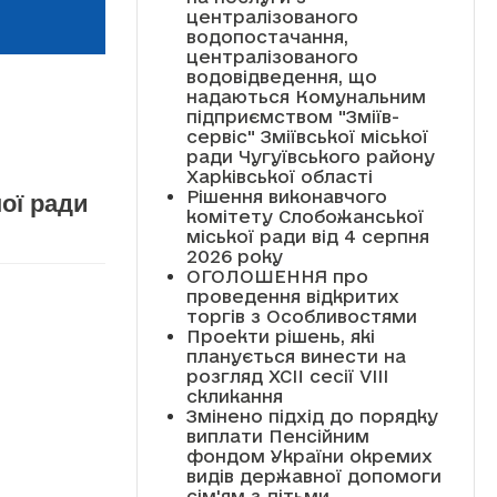
централізованого
водопостачання,
централізованого
водовідведення, що
надаються Комунальним
підприємством "Зміїв-
сервіс" Зміївської міської
ради Чугуївського району
Харківської області
Рішення виконавчого
ої ради
комітету Слобожанської
міської ради від 4 серпня
2026 року
ОГОЛОШЕННЯ про
проведення відкритих
торгів з Особливостями
Проекти рішень, які
планується винести на
розгляд XCII сесії VІІІ
скликання
Змінено підхід до порядку
виплати Пенсійним
фондом України окремих
видів державної допомоги
сім'ям з дітьми