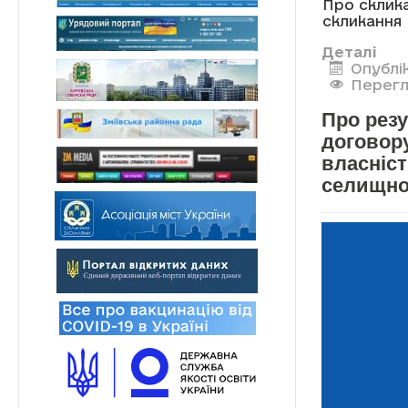
Про склика
скликання
Деталі
Опублі
Перегл
Про рез
договор
власніс
селищної