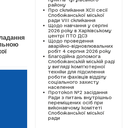
району
Про скликання XCII сесії
Слобожанської міської
ради VIII скликання
Щодо навчання у серпні
2026 року в Харківському
центрі ПТО ДСЗ
кладання
Щодо проведення
альною
аварійно-відновлювальних
ої
робіт 4 серпня 2026 року
Благодійна допомога
Слобожанській міській раді
у вигляді комп’ютерної
техніки для підсилення
роботи фахівців відділу
соціального захисту
населення
Протокол №2 засідання
Ради з питань внутрішньо
переміщених осіб при
виконавчому комітеті
Слобожанської міської
ради