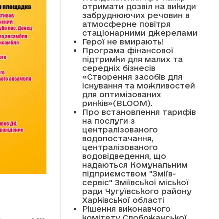
отримати дозвіл на викиди
забруднюючих речовин в
атмосферне повітря
стаціонарними джерелами
Герої не вмирають!
Програма фінансової
підтримки для малих та
середніх бізнесів
«Створення засобів для
існування та можливостей
для оптимізованих
ринків»(BLOOM).
Про встановлення тарифів
на послуги з
централізованого
водопостачання,
централізованого
водовідведення, що
надаються Комунальним
підприємством "Зміїв-
сервіс" Зміївської міської
ради Чугуївського району
Харківської області
Рішення виконавчого
комітету Слобожанської