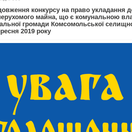
довження конкурсу на право укладання д
нерухомого майна, що є комунальною вл
іальної громади Комсомольської селищно
ересня 2019 року