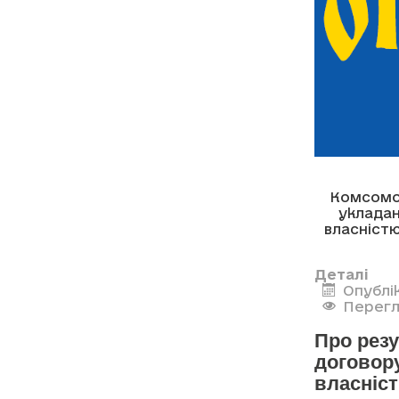
Комсомо
уклада
власніст
Деталі
Опублі
Перегл
Про рез
договор
власніс