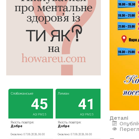
Деталі
Опублі
Перегл