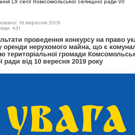
ння LX сесії Комсомольської селищної ради VII
ковано: 16 вересня 2019
яди: 431
ультати проведення конкурсу на право у
у оренди нерухомого майна, що є комун
тю територіальної громади Комсомольськ
 ради від 10 вересня 2019 року