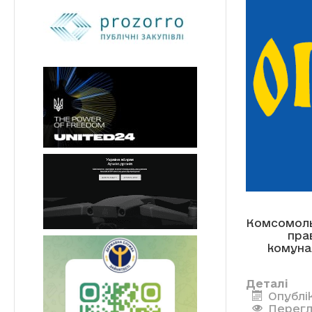
Комсомоль
пра
комуна
Деталі
Опублік
Перегл