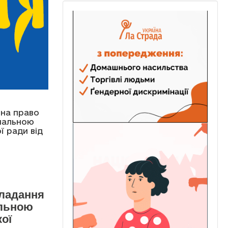
на право
нальною
 ради від
кладання
альною
ої