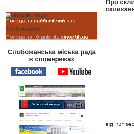
Про скли
скликан
Погода на найближчий час
Слобожанське
Погода на 10 днів від
sinoptik.ua
Слобожанська міська рада
в соцмережах
від "13" в