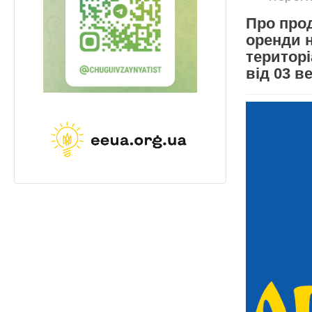
Про про
оренди 
територ
від 03 в