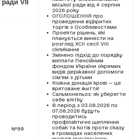
ради VII
міської ради від 4 серпня
2026 року
ОГОЛОШЕННЯ про
проведення відкритих
торгів з Особливостями
Проекти рішень, які
планується винести на
розгляд XCII сесії VІІІ
скликання
Змінено підхід до порядку
виплати Пенсійним
фондом України окремих
видів державної допомоги
сім'ям з дітьми
Кожна донація крові — це
врятоване життя!
Сальмонельоз: як уберегти
себе влітку
В період з 03.08.2026 по
07.08.2026 будуть
проводитись
профілактичні щеплення
собак та котів проти сказу
№99
в громадах населених
пунктів Чугуївського