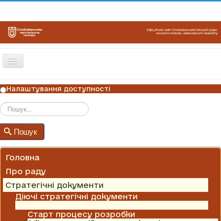
Перемикач
навігації
ГОЛОВНА
Налаштування доступності
НОВИНИ
ОГОЛОШЕННЯ
Пошук
Пошук
ГРАФІКИ ПРИЙОМУ
КОНТАКТИ
Головна
Про раду
Стратегічні документи
Діючі стратегічні документи
Програма комплексного відновлення
Старт процесу розробки