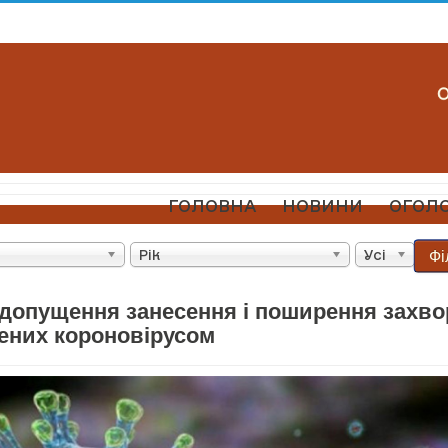
ГОЛОВНА
НОВИНИ
ОГОЛ
Фі
Рік
Усі
допущення занесення і поширення захв
ених короновірусом