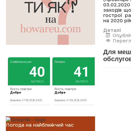
03.02.202
заходів щ
гострої р
на 2020 рік
Деталі
Опублі
Перегл
Для меш
обслуго
Погода на найближчий час