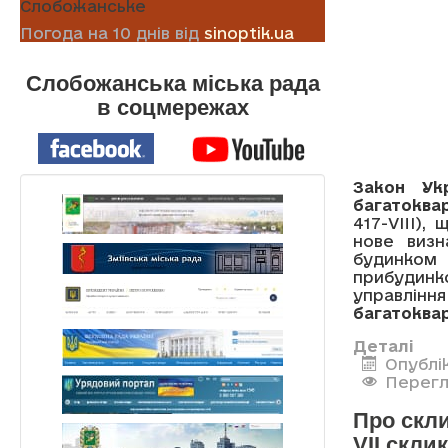
Слобожанське
Погода на 10 днів від
sinoptik.ua
Слобожанська міська рада
в соцмережах
Закон Ук
багатоквар
417-VIII),
нове визн
будинком 
прибудинк
управлі
багатоква
Деталі
Опублі
Перегл
Про скли
VII скли