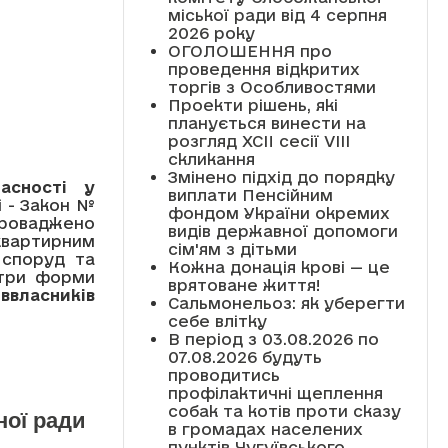
міської ради від 4 серпня
2026 року
ОГОЛОШЕННЯ про
проведення відкритих
торгів з Особливостями
Проекти рішень, які
планується винести на
розгляд XCII сесії VІІІ
скликання
Змінено підхід до порядку
асності у
виплати Пенсійним
і - Закон №
фондом України окремих
апроваджено
видів державної допомоги
квартирним
сім'ям з дітьми
 споруд та
Кожна донація крові — це
 три форми
врятоване життя!
ввласників
Сальмонельоз: як уберегти
себе влітку
В період з 03.08.2026 по
07.08.2026 будуть
проводитись
профілактичні щеплення
собак та котів проти сказу
ної ради
в громадах населених
пунктів Чугуївського