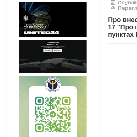
Опублі
Перегл
Про внес
17 "Про
пунктах