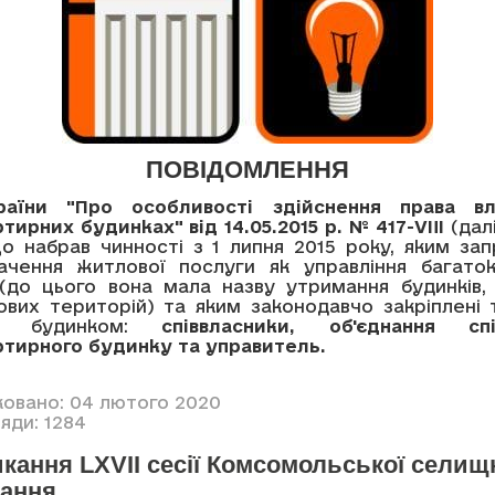
ПОВІДОМЛЕННЯ
раїни "Про особливості здійснення права вл
тирних будинках" від 14.05.2015 р. № 417-VIII
(дал
 що набрав чинності з 1 липня 2015 року, яким з
ачення житлової послуги як управління багато
(до цього вона мала назву утримання будинків,
ових територій) та яким законодавчо закріплені
ння будинком:
співвласники, об'єднання спі
ртирного будинку та управитель.
ковано: 04 лютого 2020
яди: 1284
кання LXVII сесії Комсомольської селищ
кання