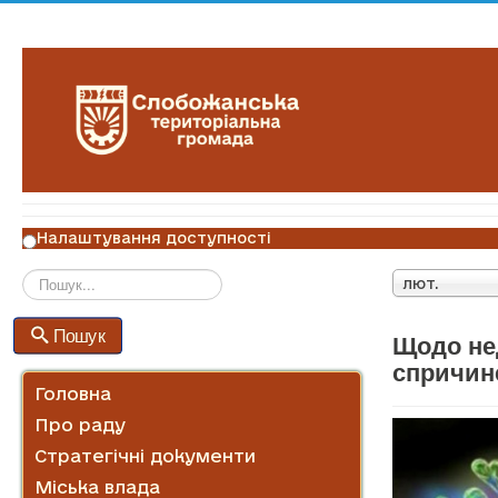
Налаштування доступності
лют.
Пошук
Пошук
Щодо не
спричин
Головна
Про раду
Стратегічні документи
Міська влада