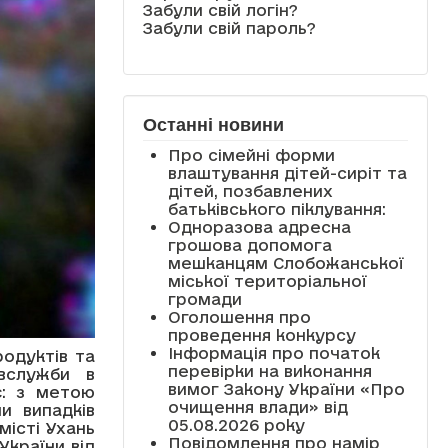
Забули свій логін?
Забули свій пароль?
Останні новини
Про сімейні форми
влаштування дітей-сиріт та
дітей, позбавлених
батьківського піклування:
Одноразова адресна
грошова допомога
мешканцям Слобожанської
міської територіальної
громади
Оголошення про
проведення конкурсу
Інформація про початок
одуктів та
перевірки на виконання
вслужби в
вимог Закону України «Про
є: з метою
очищення влади» від
и випадків
05.08.2026 року
істі Ухань
Повідомлення про намір
України від