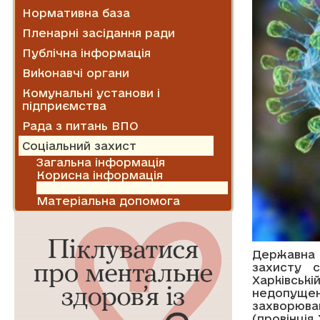
Нормативна база
Пленарні засідання ради
Публічна інформація
Виконавчі органи
Комунальні установи і
підприємства
Рада з питань ВПО
Соціальний захист
Загальна інформація
Корисна інформація
Колективні договори і угоди
Матеріальна допомога
Державна 
захисту 
Харківськ
недопущен
захворюва
(провінція