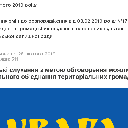
ютого 2019 року
ня змін до розпорядження від 08.02.2019 року №17
едення громадських слухань в населених пунктах
ської селищної ради"
ковано: 28 лютого 2019
яди: 311
ькі слухання з метою обговорення можл
льного об’єднання територіальних грома