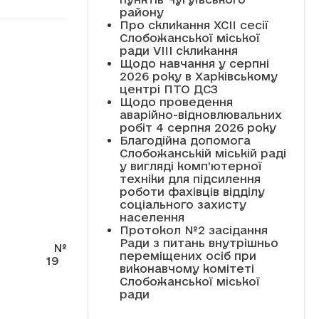
району
Про скликання XCII сесії
Слобожанської міської
ради VIII скликання
Щодо навчання у серпні
2026 року в Харківському
центрі ПТО ДСЗ
Щодо проведення
аварійно-відновлювальних
робіт 4 серпня 2026 року
Благодійна допомога
Слобожанській міській раді
у вигляді комп’ютерної
техніки для підсилення
роботи фахівців відділу
соціального захисту
населення
Протокол №2 засідання
Ради з питань внутрішньо
№
переміщених осіб при
19
виконавчому комітеті
Слобожанської міської
ради