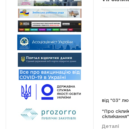
від "03" л
"Про склик
скликання"
Деталі