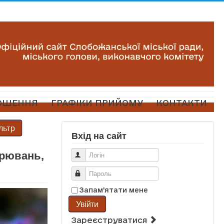
ОШЕННЯ
ГРАФІКИ ПРИЙОМУ
КОНТАКТИ
льтр
Вхід на сайт
орювань,
Логін
Пароль
Запам'ятати мене
Увійти
Зареєструватися