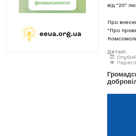
від "20" л
Про внесен
"Про пров
Комсомоль
Деталі
Опублі
Перегл
Громадс
доброві