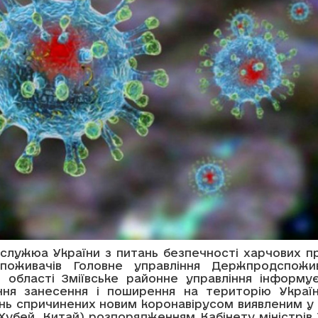
служюа України з питань безпечності харчових пр
споживачів Головне управління Держпродспожи
ій області Зміївське районне управління інформу
ня занесення і поширення на територію Україн
нь спричинених новим коронавірусом виявленим у м
 Хубей, Китай) розпорядженням Кабінету міністрів 