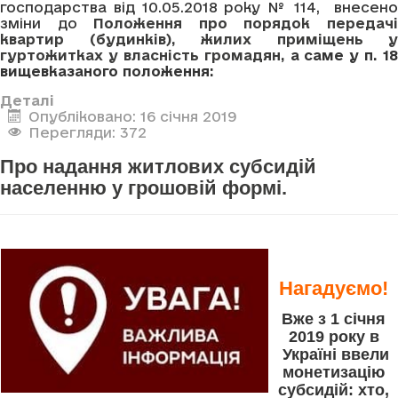
господарства від 10.05.2018 року № 114, внесено
зміни до
Положення про порядок передач
квартир (будинків), жилих приміщень у
гуртожитках у власність громадян
,
а саме у п.
18
вищевказаного положення:
Деталі
Опубліковано: 16 січня 2019
Перегляди: 372
Про надання житлових субсидій
населенню у грошовій формі.
Нагадуємо!
Вже з 1 січня
2019 року в
Україні ввели
монетизацію
субсидій: хто,