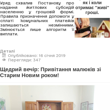
як і коли
Уряд схвалив Постанову про
отримає "живі"
надання житлових субсидій
населенню у грошовій формі.
гроші.
Правила призначення допомоги у
сплаті комунальних платежів
залишаються незмінними.
Змінюється лише алгоритм її
виплати.
Деталі
Опубліковано: 16 січня 2019
Перегляди: 347
Щедрий вечір: Привітання малюків зі
Старим Новим роком!