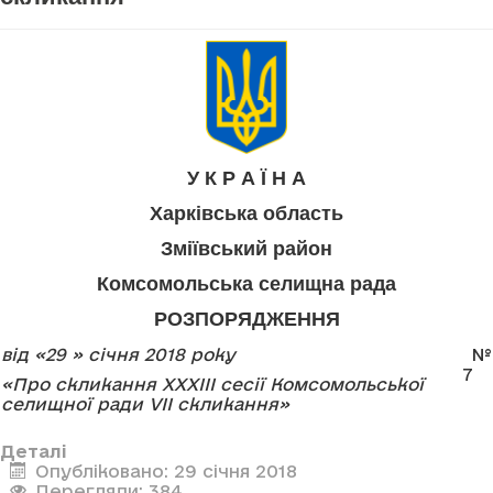
У К Р А Ї Н А
Харківська область
Зміївський район
Комсомольська селищна рада
РОЗПОРЯДЖЕННЯ
від «29 » січня 2018 року
№
7
«Про скликання ХХХІІІ сесії Комсомольської
селищної ради
V
І
I
скликання»
Деталі
Опубліковано: 29 січня 2018
Перегляди: 384