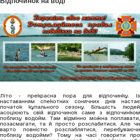
Відпочинок на воді
Літо - прекрасна пора для відпочинку. Із
наставанням спекотних сонячних днів настає
початок купального сезону. Більшість людей
асоціюють свій відпочинок саме з відпочинком
поблизу водойм. Там відмінно можна поплавати,
позасмагати, та й просто розслабитися. Але чи
варто повністю розслаблятися, перебуваючи
поблизу водойми? Тому на часі говорити про