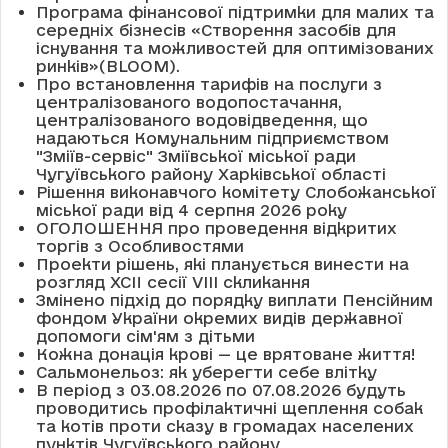
Програма фінансової підтримки для малих та
середніх бізнесів «Створення засобів для
існування та можливостей для оптимізованих
ринків»(BLOOM).
Про встановлення тарифів на послуги з
централізованого водопостачання,
централізованого водовідведення, що
надаються Комунальним підприємством
"Зміїв-сервіс" Зміївської міської ради
Чугуївського району Харківської області
Рішення виконавчого комітету Слобожанської
міської ради від 4 серпня 2026 року
ОГОЛОШЕННЯ про проведення відкритих
торгів з Особливостями
Проекти рішень, які планується винести на
розгляд XCII сесії VІІІ скликання
Змінено підхід до порядку виплати Пенсійним
фондом України окремих видів державної
допомоги сім'ям з дітьми
Кожна донація крові — це врятоване життя!
Сальмонельоз: як уберегти себе влітку
В період з 03.08.2026 по 07.08.2026 будуть
проводитись профілактичні щеплення собак
та котів проти сказу в громадах населених
пунктів Чугуївського району