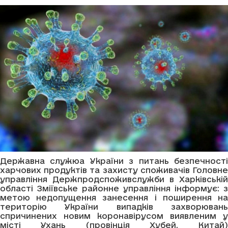
Державна служюа України з питань безпечності
харчових продуктів та захисту споживачів Головне
управління Держпродспоживслужби в Харківській
області Зміївське районне управління інформує: з
метою недопущення занесення і поширення на
територію України випадків захворювань
спричинених новим коронавірусом виявленим у
місті Ухань (провінція Хубей, Китай)