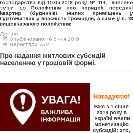
господарства від 10.05.2018 року № 114, внесено
зміни до
Положення про порядок передач
квартир (будинків), жилих приміщень у
гуртожитках у власність громадян
,
а саме у п.
18
вищевказаного положення:
Деталі
Опубліковано: 16 січня 2019
Перегляди: 372
Про надання житлових субсидій
населенню у грошовій формі.
Нагадуємо!
Вже з 1 січня
2019 року в
Україні ввели
монетизацію
субсидій: хто,