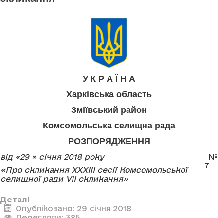
У К Р А Ї Н А
Харківська область
Зміївський район
Комсомольська селищна рада
РОЗПОРЯДЖЕННЯ
від «29 » січня 2018 року
№
7
«Про скликання ХХХІІІ сесії Комсомольської
селищної ради
V
І
I
скликання»
Деталі
Опубліковано: 29 січня 2018
Перегляди: 385