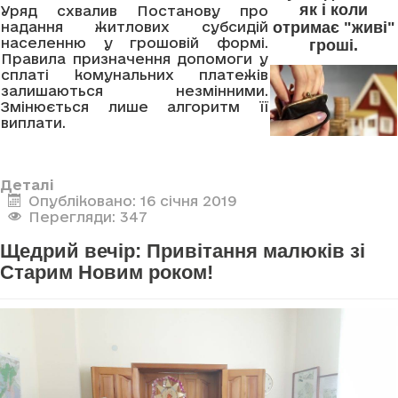
як і коли
Уряд схвалив Постанову про
отримає "живі"
надання житлових субсидій
населенню у грошовій формі.
гроші.
Правила призначення допомоги у
сплаті комунальних платежів
залишаються незмінними.
Змінюється лише алгоритм її
виплати.
Деталі
Опубліковано: 16 січня 2019
Перегляди: 347
Щедрий вечір: Привітання малюків зі
Старим Новим роком!