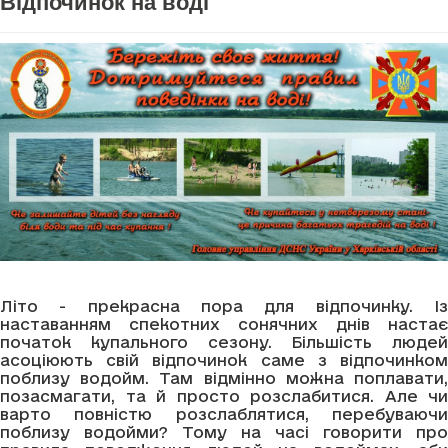
Відпочинок на воді
Літо - прекрасна пора для відпочинку. Із
наставанням спекотних сонячних днів настає
початок купального сезону. Більшість людей
асоціюють свій відпочинок саме з відпочинком
поблизу водойм. Там відмінно можна поплавати,
позасмагати, та й просто розслабитися. Але чи
варто повністю розслаблятися, перебуваючи
поблизу водойми? Тому на часі говорити про