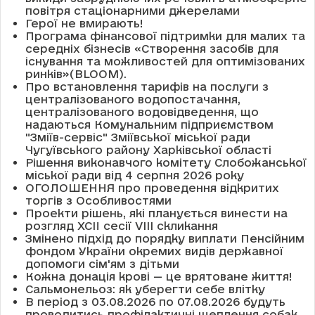
повітря стаціонарними джерелами
Герої не вмирають!
Програма фінансової підтримки для малих та
середніх бізнесів «Створення засобів для
існування та можливостей для оптимізованих
ринків»(BLOOM).
Про встановлення тарифів на послуги з
централізованого водопостачання,
централізованого водовідведення, що
надаються Комунальним підприємством
"Зміїв-сервіс" Зміївської міської ради
Чугуївського району Харківської області
Рішення виконавчого комітету Слобожанської
міської ради від 4 серпня 2026 року
ОГОЛОШЕННЯ про проведення відкритих
торгів з Особливостями
Проекти рішень, які планується винести на
розгляд XCII сесії VІІІ скликання
Змінено підхід до порядку виплати Пенсійним
фондом України окремих видів державної
допомоги сім'ям з дітьми
Кожна донація крові — це врятоване життя!
Сальмонельоз: як уберегти себе влітку
В період з 03.08.2026 по 07.08.2026 будуть
проводитись профілактичні щеплення собак