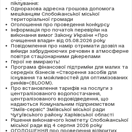
піклування:
Одноразова адресна грошова допомога
мешканцям Слобожанської міської
територіальної громади
Оголошення про проведення конкурсу
Інформація про початок перевірки на
виконання вимог Закону України «Про
очищення влади» від 05.08.2026 року
Повідомлення про намір отримати дозвіл на
викиди забруднюючих речовин в атмосферне
повітря стаціонарними джерелами
Герої не вмирають!
Програма фінансової підтримки для малих та
середніх бізнесів «Створення засобів для
існування та можливостей для оптимізованих
ринків»(BLOOM).
Про встановлення тарифів на послуги з
централізованого водопостачання,
централізованого водовідведення, що
надаються Комунальним підприємством
"Зміїв-сервіс" Зміївської міської ради
Чугуївського району Харківської області
Рішення виконавчого комітету Слобожанської
міської ради від 4 серпня 2026 року
ОГОЛОШЕННЯ про проведення відкритих