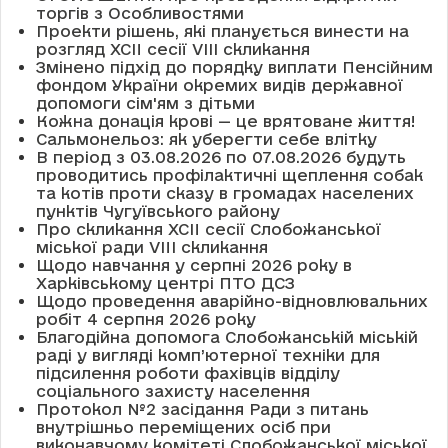
торгів з Особливостями
Проекти рішень, які планується винести на
розгляд XCII сесії VІІІ скликання
Змінено підхід до порядку виплати Пенсійним
фондом України окремих видів державної
допомоги сім'ям з дітьми
Кожна донація крові — це врятоване життя!
Сальмонельоз: як уберегти себе влітку
В період з 03.08.2026 по 07.08.2026 будуть
проводитись профілактичні щеплення собак
та котів проти сказу в громадах населених
пунктів Чугуївського району
Про скликання XCII сесії Слобожанської
міської ради VIII скликання
Щодо навчання у серпні 2026 року в
Харківському центрі ПТО ДСЗ
Щодо проведення аварійно-відновлювальних
робіт 4 серпня 2026 року
Благодійна допомога Слобожанській міській
раді у вигляді комп’ютерної техніки для
підсилення роботи фахівців відділу
соціального захисту населення
Протокол №2 засідання Ради з питань
внутрішньо переміщених осіб при
виконавчому комітеті Слобожанської міської