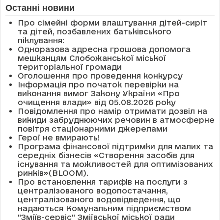
Останні новини
Про сімейні форми влаштування дітей-сиріт
та дітей, позбавлених батьківського
піклування:
Одноразова адресна грошова допомога
мешканцям Слобожанської міської
територіальної громади
Оголошення про проведення конкурсу
Інформація про початок перевірки на
виконання вимог Закону України «Про
очищення влади» від 05.08.2026 року
Повідомлення про намір отримати дозвіл на
викиди забруднюючих речовин в атмосферне
повітря стаціонарними джерелами
Герої не вмирають!
Програма фінансової підтримки для малих та
середніх бізнесів «Створення засобів для
існування та можливостей для оптимізованих
ринків»(BLOOM).
Про встановлення тарифів на послуги з
централізованого водопостачання,
централізованого водовідведення, що
надаються Комунальним підприємством
"Зміїв-сервіс" Зміївської міської ради