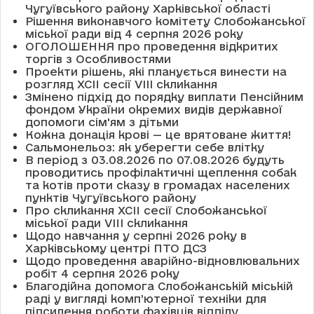
Чугуївського району Харківської області
Рішення виконавчого комітету Слобожанської
міської ради від 4 серпня 2026 року
ОГОЛОШЕННЯ про проведення відкритих
торгів з Особливостями
Проекти рішень, які планується винести на
розгляд XCII сесії VІІІ скликання
Змінено підхід до порядку виплати Пенсійним
фондом України окремих видів державної
допомоги сім'ям з дітьми
Кожна донація крові — це врятоване життя!
Сальмонельоз: як уберегти себе влітку
В період з 03.08.2026 по 07.08.2026 будуть
проводитись профілактичні щеплення собак
та котів проти сказу в громадах населених
пунктів Чугуївського району
Про скликання XCII сесії Слобожанської
міської ради VIII скликання
Щодо навчання у серпні 2026 року в
Харківському центрі ПТО ДСЗ
Щодо проведення аварійно-відновлювальних
робіт 4 серпня 2026 року
Благодійна допомога Слобожанській міській
раді у вигляді комп’ютерної техніки для
підсилення роботи фахівців відділу