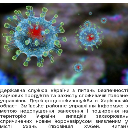
Державна служюа України з питань безпечності
харчових продуктів та захисту споживачів Головне
управління Держпродспоживслужби в Харківській
області Зміївське районне управління інформує: з
метою недопущення занесення і поширення на
територію України випадків захворювань
спричинених новим коронавірусом виявленим у
місті Ухань (провінція Хубей, Китай)