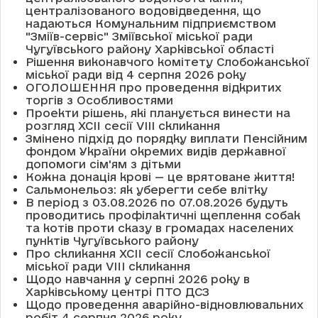
централізованого водовідведення, що
надаються Комунальним підприємством
"Зміїв-сервіс" Зміївської міської ради
Чугуївського району Харківської області
Рішення виконавчого комітету Слобожанської
міської ради від 4 серпня 2026 року
ОГОЛОШЕННЯ про проведення відкритих
торгів з Особливостями
Проекти рішень, які планується винести на
розгляд XCII сесії VІІІ скликання
Змінено підхід до порядку виплати Пенсійним
фондом України окремих видів державної
допомоги сім'ям з дітьми
Кожна донація крові — це врятоване життя!
Сальмонельоз: як уберегти себе влітку
В період з 03.08.2026 по 07.08.2026 будуть
проводитись профілактичні щеплення собак
та котів проти сказу в громадах населених
пунктів Чугуївського району
Про скликання XCII сесії Слобожанської
міської ради VIII скликання
Щодо навчання у серпні 2026 року в
Харківському центрі ПТО ДСЗ
Щодо проведення аварійно-відновлювальних
робіт 4 серпня 2026 року