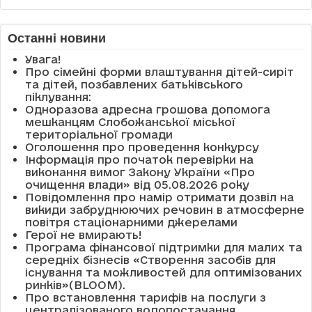
Останні новини
Увага!
Про сімейні форми влаштування дітей-сиріт
та дітей, позбавлених батьківського
піклування:
Одноразова адресна грошова допомога
мешканцям Слобожанської міської
територіальної громади
Оголошення про проведення конкурсу
Інформація про початок перевірки на
виконання вимог Закону України «Про
очищення влади» від 05.08.2026 року
Повідомлення про намір отримати дозвіл на
викиди забруднюючих речовин в атмосферне
повітря стаціонарними джерелами
Герої не вмирають!
Програма фінансової підтримки для малих та
середніх бізнесів «Створення засобів для
існування та можливостей для оптимізованих
ринків»(BLOOM).
Про встановлення тарифів на послуги з
централізованого водопостачання,