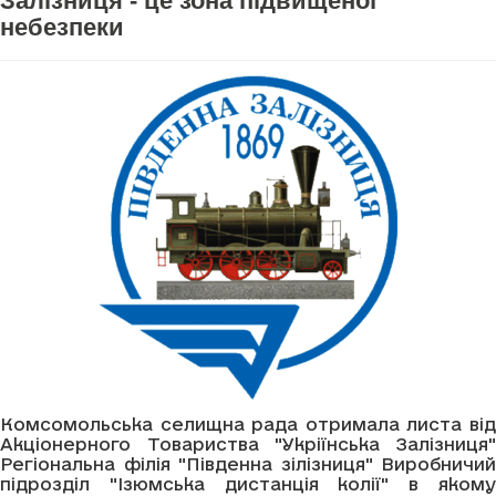
Залізниця - це зона підвищеної
небезпеки
Комсомольська селищна рада отримала листа від
Акціонерного Товариства "Укріїнська Залізниця"
Регіональна філія "Південна зілізниця" Виробничий
підрозділ "Ізюмська дистанція колії" в якому