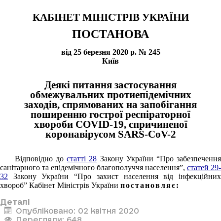
КАБІНЕТ МІНІСТРІВ УКРАЇНИ
ПОСТАНОВА
від 25 березня 2020 р. № 245
Київ
Деякі питання застосування
обмежувальних протиепідемічних
заходів, спрямованих на запобігання
поширенню гострої респіраторної
хвороби COVID-19, спричиненої
коронавірусом SARS-CoV-2
Відповідно до
статті 28
Закону України “Про забезпеченн
санітарного та епідемічного благополуччя населення”,
статей 29-
32
Закону України “Про захист населення від інфекційних
хвороб” Кабінет Міністрів України
постановляє:
Деталі
Опубліковано: 02 квітня 2020
Перегляди: 648