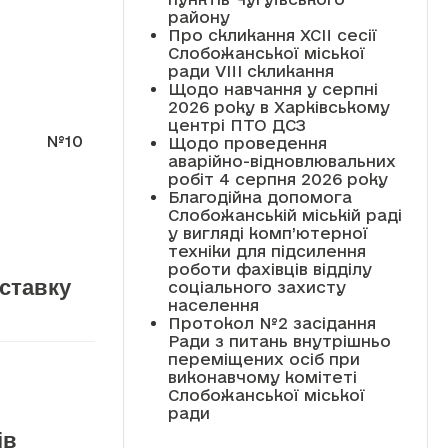
району
Про скликання XCII сесії
Слобожанської міської
ради VIII скликання
Щодо навчання у серпні
2026 року в Харківському
центрі ПТО ДСЗ
№10
Щодо проведення
аварійно-відновлювальних
робіт 4 серпня 2026 року
Благодійна допомога
Слобожанській міській раді
у вигляді комп’ютерної
техніки для підсилення
роботи фахівців відділу
оставку
соціального захисту
населення
Протокол №2 засідання
Ради з питань внутрішньо
переміщених осіб при
виконавчому комітеті
Слобожанської міської
ради
ів