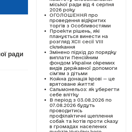
міської ради від 4 серпня
2026 року
ОГОЛОШЕННЯ про
проведення відкритих
торгів з Особливостями
Проекти рішень, які
планується винести на
розгляд XCII сесії VІІІ
скликання
Змінено підхід до порядку
ої ради
виплати Пенсійним
фондом України окремих
видів державної допомоги
сім'ям з дітьми
Кожна донація крові — це
врятоване життя!
Сальмонельоз: як уберегти
себе влітку
В період з 03.08.2026 по
07.08.2026 будуть
проводитись
профілактичні щеплення
собак та котів проти сказу
в громадах населених
пунктів Чугуївського