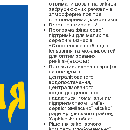
отримати дозвіл на викиди
забруднюючих речовин в
атмосферне повітря
стаціонарними джерелами
Герої не вмирають!
Програма фінансової
підтримки для малих та
середніх бізнесів
«Створення засобів для
існування та можливостей
для оптимізованих
ринків»(BLOOM).
Про встановлення тарифів
на послуги з
централізованого
водопостачання,
централізованого
водовідведення, що
надаються Комунальним
підприємством "Зміїв-
сервіс" Зміївської міської
ради Чугуївського району
Харківської області
Рішення виконавчого
комітету Слобожанської