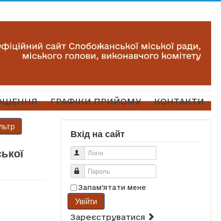
ОШЕННЯ
ГРАФІКИ ПРИЙОМУ
КОНТАКТИ
льтр
Вхід на сайт
ської
Логін
Пароль
Запам'ятати мене
Увійти
Зареєструватися