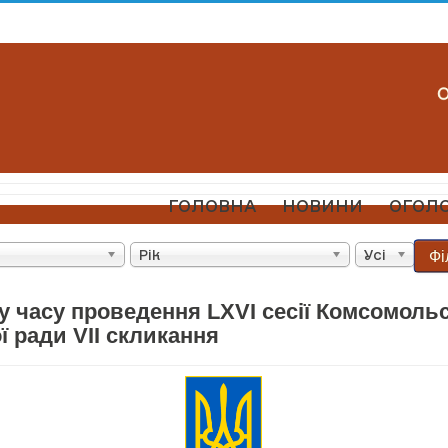
ГОЛОВНА
НОВИНИ
ОГОЛ
Фі
Рік
Усі
у часу проведення LXVI сесії Комсомоль
 ради VII скликання