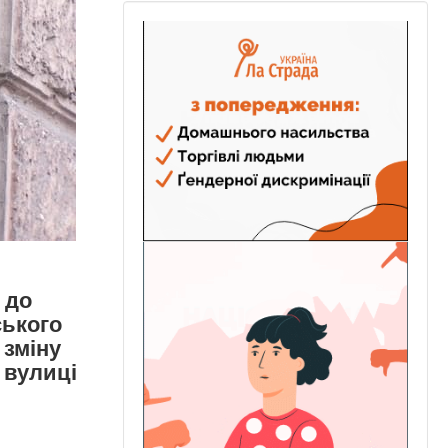
 до
ського
 зміну
 вулиці