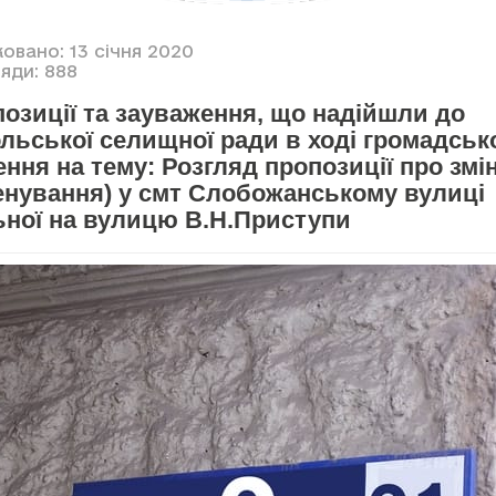
овано: 13 січня 2020
яди: 888
озиції та зауваження, що надійшли до
льської селищної ради в ході громадськ
ння на тему: Розгляд пропозиції про змі
енування) у смт Слобожанському вулиці
ьної на вулицю В.Н.Приступи