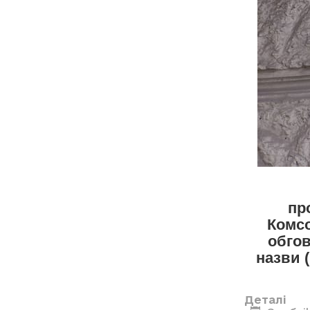
пр
Комсо
обгов
назви 
Деталі