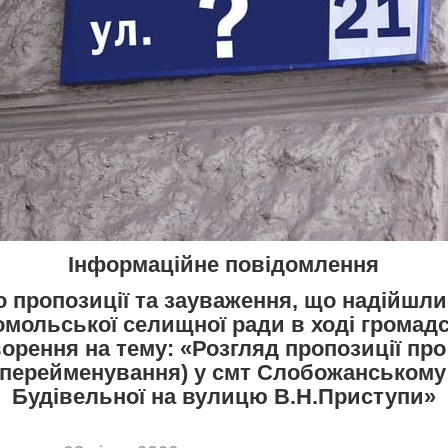
Інформаційне повідомлення
о пропозиції та зауваження, що надійшли
мольської селищної ради в ході громад
орення на тему: «Розгляд пропозиції про
(перейменування) у смт Слобожанському
Будівельної на вулицю В.Н.Приступи»