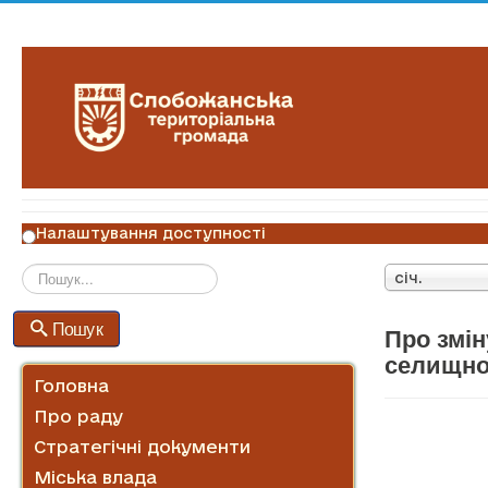
Налаштування доступності
січ.
Пошук
Пошук
Про змін
селищної
Головна
Про раду
Стратегічні документи
Міська влада