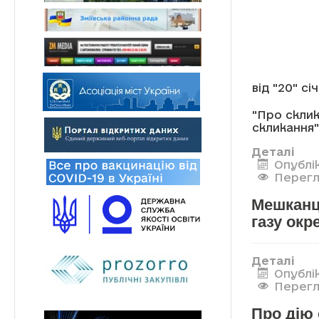
від "20" сі
"Про склик
скликання"
Деталі
Опублік
Перегл
Мешканці
газу окр
Деталі
Опублік
Перегл
Про дію