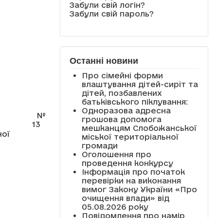
Забули свій логін?
Забули свій пароль?
Останні новини
Про сімейні форми
влаштування дітей-сиріт та
дітей, позбавлених
батьківського піклування:
Одноразова адресна
№
грошова допомога
13
мешканцям Слобожанської
ної
міської територіальної
громади
Оголошення про
проведення конкурсу
Інформація про початок
перевірки на виконання
вимог Закону України «Про
очищення влади» від
05.08.2026 року
Повідомлення про намір