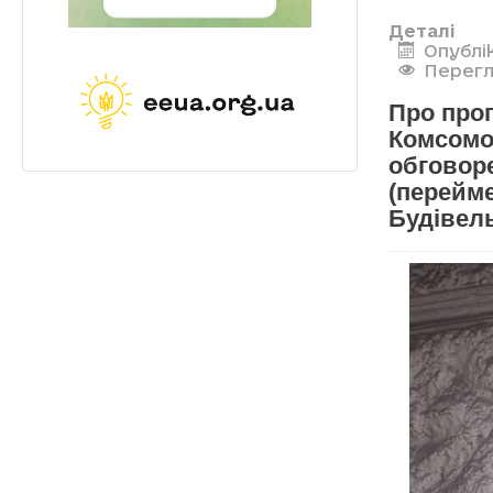
Деталі
Опублік
Перегл
Про проп
Комсомо
обговоре
(перейм
Будівел