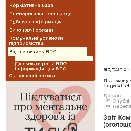
Нормативна база
Пленарні засідання ради
Публічна інформація
Виконавчі органи
Комунальні установи і
підприємства
Рада з питань ВПО
Нормативні документи
Діяльність ради ВПО
Інформація для ВПО
від "23" сі
Соціальний захист
Про зміну 
ради VII с
Деталі
Опублік
Перегл
Звіт Ко
(оголош