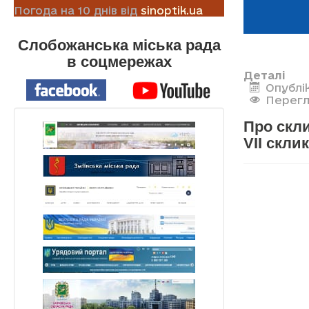
Погода на 10 днів від
sinoptik.ua
Слобожанська міська рада
в соцмережах
Деталі
Опублік
Перегл
Про скли
VII скли