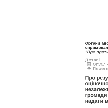
Органи мі
спрямован
"Про проти
Деталі
Опублі
Перегл
Про резу
оціночно
незалежн
громади
надати в