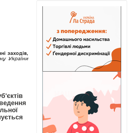
і заходів,
ону України
б'єктів
оведення
льної
нується