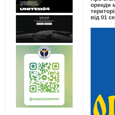
оренди 
територ
від 01 с