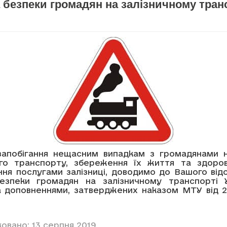
безпеки громадян на залізничному тран
апобігання нещасним випадкам з громадянами н
ого транспорту, збереження їх життя та здоров
ння послугами залізниці, доводимо до Вашого від
езпеки громадян на залізничному транспорті У
а доповненнями, затверджених наказом МТУ від 22.
овано: 13 серпня 2019