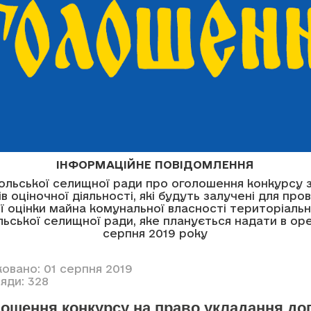
ІНФОРМАЦІЙНЕ ПОВІДОМЛЕННЯ
льської селищної ради про оголошення конкурсу з
ів оціночної діяльності, які будуть залучені для пр
 оцінки майна комунальної власності територіаль
ської селищної ради, яке планується надати в оре
серпня 2019 року
ковано: 01 серпня 2019
яди: 328
ошення конкурсу на право укладання до