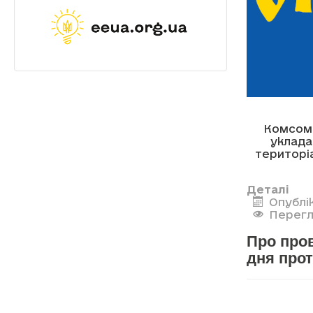
Комсомо
уклада
територі
Деталі
Опублі
Перегл
Про пров
дня прот