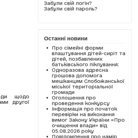
Забули свій логін?
Забули свій пароль?
Останні новини
Про сімейні форми
влаштування дітей-сиріт та
дітей, позбавлених
батьківського піклування:
Одноразова адресна
грошова допомога
мешканцям Слобожанської
міської територіальної
громади
ходи щодо
Оголошення про
ами другої
проведення конкурсу
Інформація про початок
перевірки на виконання
вимог Закону України «Про
очищення влади» від
05.08.2026 року
Повідомлення про намір