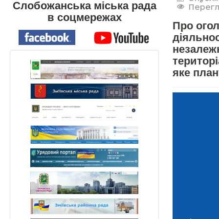
Слобожанська міська рада
Перегл
в соцмережах
Про огол
діяльнос
незалежн
територ
яке план