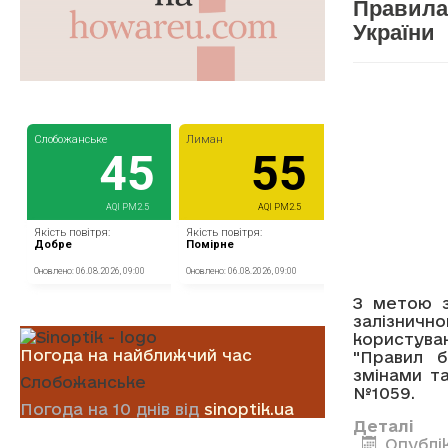
Правила 
України
З метою з
залізничн
користува
Погода на найближчий час
"Правил б
змінами т
Слобожанське
№1059.
Погода на 10 днів від
sinoptik.ua
Деталі
Опублік