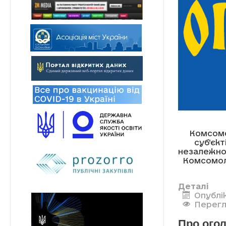
Комсомо
суб’єкт
незалежної
Комсомоль
Деталі
Опублі
Перегл
Про огол