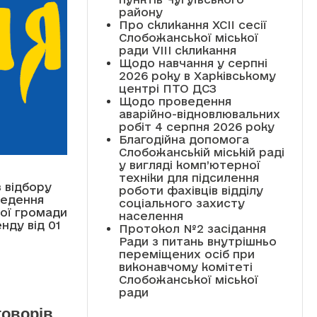
району
Про скликання XCII сесії
Слобожанської міської
ради VIII скликання
Щодо навчання у серпні
2026 року в Харківському
центрі ПТО ДСЗ
Щодо проведення
аварійно-відновлювальних
робіт 4 серпня 2026 року
Благодійна допомога
Слобожанській міській раді
у вигляді комп’ютерної
техніки для підсилення
 відбору
роботи фахівців відділу
оведення
соціального захисту
ної громади
населення
нду від 01
Протокол №2 засідання
Ради з питань внутрішньо
переміщених осіб при
виконавчому комітеті
Слобожанської міської
ради
говорів