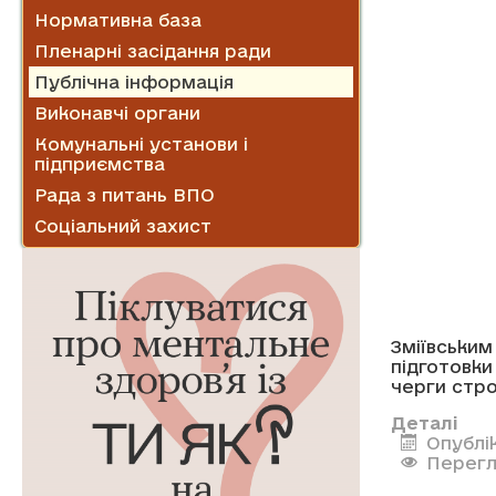
Нормативна база
Пленарні засідання ради
Публічна інформація
Виконавчі органи
Комунальні установи і
підприємства
Рада з питань ВПО
Соціальний захист
Зміївськ
підготовк
черги стро
Деталі
Опублі
Перегл