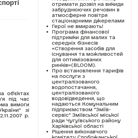
спорті
отримати дозвіл на викиди
забруднюючих речовин в
атмосферне повітря
стаціонарними джерелами
Герої не вмирають!
Програма фінансової
підтримки для малих та
середніх бізнесів
«Створення засобів для
існування та можливостей
для оптимізованих
ринків»(BLOOM).
Про встановлення тарифів
на послуги з
централізованого
водопостачання,
централізованого
а об'єктах
водовідведення, що
'я під час
надаються Комунальним
ома вимоги
підприємством "Зміїв-
країни" зі
сервіс" Зміївської міської
11.2007 р.
ради Чугуївського району
Харківської області
Рішення виконавчого
комітету Слобожанської