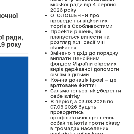
міської ради від 4 серпня
2026 року
ночної
ОГОЛОШЕННЯ про
проведення відкритих
торгів з Особливостями
Проекти рішень, які
ї ради,
планується винести на
розгляд XCII сесії VІІІ
19 року
скликання
Змінено підхід до порядку
виплати Пенсійним
фондом України окремих
видів державної допомоги
сім'ям з дітьми
Кожна донація крові — це
врятоване життя!
Сальмонельоз: як уберегти
себе влітку
В період з 03.08.2026 по
07.08.2026 будуть
проводитись
профілактичні щеплення
собак та котів проти сказу
в громадах населених
пунктів Чугуївського