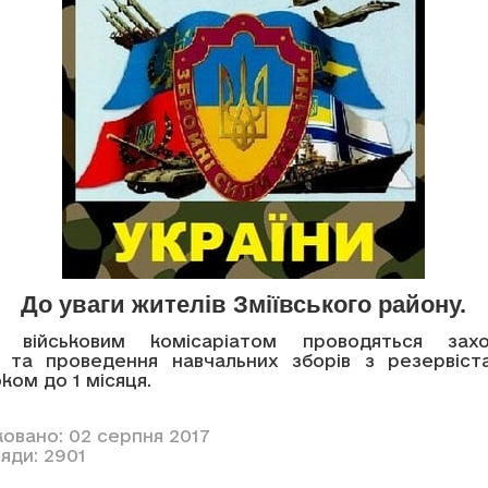
До уваги жителів Зміївського району.
им військовим комісаріатом проводяться за
и та проведення навчальних зборів з резервіст
ком до 1 місяця.
ковано: 02 серпня 2017
яди: 2901