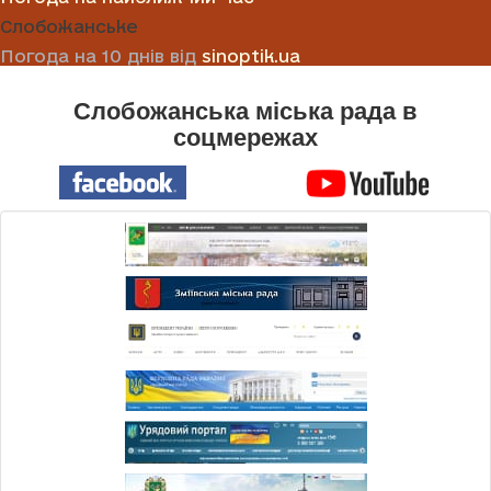
Слобожанське
Погода на 10 днів від
sinoptik.ua
Слобожанська міська рада в
соцмережах