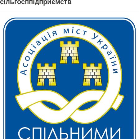
сільгосппідприємств