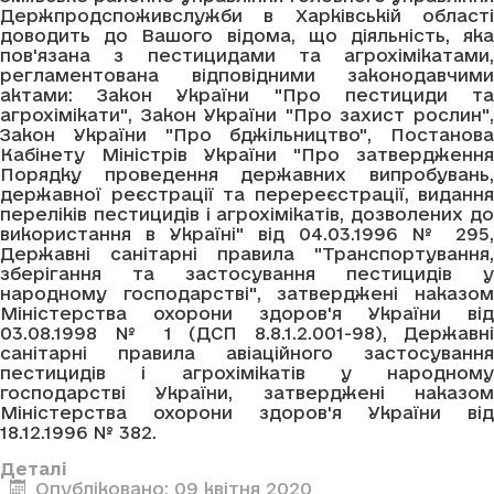
Держпродспоживслужби в Харківській області
доводить до Вашого відома, що діяльність, яка
пов'язана з пестицидами та агрохімікатами,
регламентована відповідними законодавчими
актами: Закон України "Про пестициди та
агрохімікати", Закон України "Про захист рослин",
Закон України "Про бджільництво", Постанова
Кабінету Міністрів України "Про затвердження
Порядку проведення державних випробувань,
державної реєстрації та перереєстрації, видання
переліків пестицидів і агрохімікатів, дозволених до
використання в Україні" від 04.03.1996 № 295,
Державні санітарні правила "Транспортування,
зберігання та застосування пестицидів у
народному господарстві", затверджені наказом
Міністерства охорони здоров'я України від
03.08.1998 № 1 (ДСП 8.8.1.2.001-98), Державні
санітарні правила авіаційного застосування
пестицидів і агрохімікатів у народному
господарстві України, затверджені наказом
Міністерства охорони здоров'я України від
18.12.1996 № 382.
Деталі
Опубліковано: 09 квітня 2020