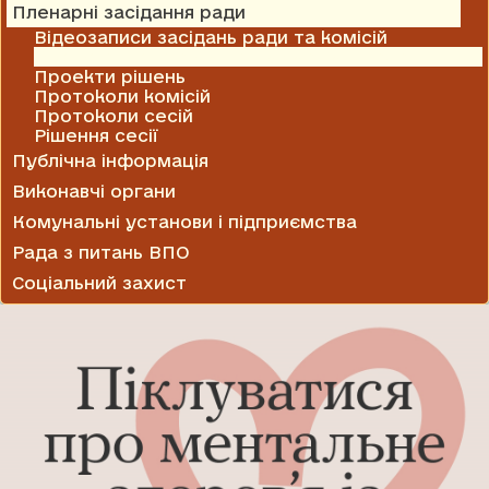
Пленарні засідання ради
Відеозаписи засідань ради та комісій
Відомості голосування на засіданні сесії
Проекти рішень
Протоколи комісій
Протоколи сесій
Рішення сесії
Публічна інформація
Виконавчі органи
Комунальні установи і підприємства
Рада з питань ВПО
Соціальний захист