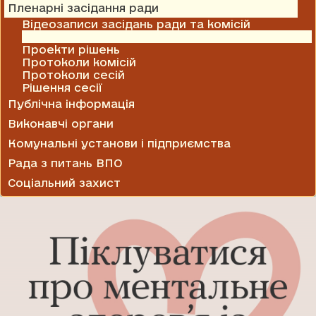
Пленарні засідання ради
Відеозаписи засідань ради та комісій
Відомості голосування на засіданні сесії
Проекти рішень
Протоколи комісій
Протоколи сесій
Рішення сесії
Публічна інформація
Виконавчі органи
Комунальні установи і підприємства
Рада з питань ВПО
Соціальний захист