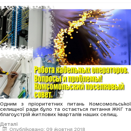
Одним з пріоритетних питань Комсомольської
селищної ради було та остається питання ЖКГ та
благоустрій житлових кварталів наших селищ.
Деталі
Опубліковано: 09 жовтня 2018