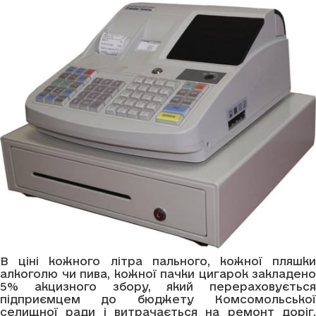
В ціні кожного літра пального, кожної пляшки
алкоголю чи пива, кожної пачки цигарок закладено
5% акцизного збору, який перераховується
підприємцем до бюджету Комсомольської
селищної ради і витрачається на ремонт доріг,